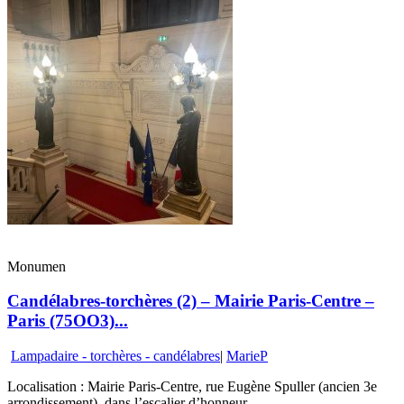
Monumen
Candélabres-torchères (2) – Mairie Paris-Centre –
Paris (75OO3)...
Lampadaire - torchères - candélabres
|
MarieP
Localisation : Mairie Paris-Centre, rue Eugène Spuller (ancien 3e
arrondissement), dans l’escalier d’honneur.