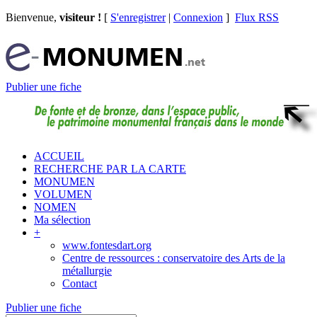
Bienvenue,
visiteur !
[
S'enregistrer
|
Connexion
]
Flux RSS
Publier une fiche
ACCUEIL
RECHERCHE PAR LA CARTE
MONUMEN
VOLUMEN
NOMEN
Ma sélection
+
www.fontesdart.org
Centre de ressources : conservatoire des Arts de la
métallurgie
Contact
Publier une fiche