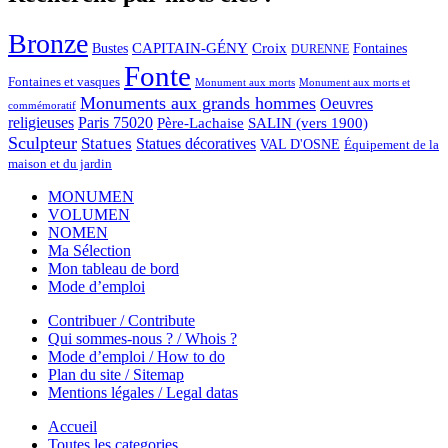
Bronze
CAPITAIN-GÉNY
Bustes
Croix
Fontaines
DURENNE
Fonte
Fontaines et vasques
Monument aux morts et
Monument aux morts
Monuments aux grands hommes
Oeuvres
commémoratif
religieuses
Paris 75020
Père-Lachaise
SALIN (vers 1900)
Sculpteur
Statues
Statues décoratives
VAL D'OSNE
Équipement de la
maison et du jardin
MONUMEN
VOLUMEN
NOMEN
Ma Sélection
Mon tableau de bord
Mode d’emploi
Contribuer / Contribute
Qui sommes-nous ? / Whois ?
Mode d’emploi / How to do
Plan du site / Sitemap
Mentions légales / Legal datas
Accueil
Toutes les categories