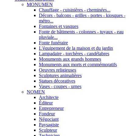
MONUMEN
Chauffage - cuisinières - cheminées...
Décors - balcons - grilles - portes - kiosques -
métro...
Fontaines et vasques
Fonte de bâtiments - colonnes - tuyaux - eau
pluviale...
Fonte funéraire
L'équipement de la maison et du jardin
Lampadaire - torchères - candélabres
Monuments aux grands hommes
Monuments aux morts et commémoratifs
Oeuvres religieuses
Sculptures animalières
Statues décoratives
Vases - coupes - urnes
NOMEN
Architecte
Éditeur
Entrepreneur
Fondeur
Négociant
Paysagiste
Sculpteur
Technicien