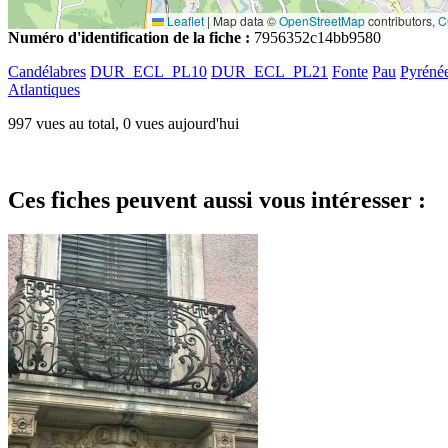
Leaflet
|
Map data ©
OpenStreetMap
contributors,
C
Numéro d'identification de la fiche :
7956352c14bb9580
Candélabres
DUR_ECL_PL10
DUR_ECL_PL21
Fonte
Pau
Pyréné
Atlantiques
997 vues au total, 0 vues aujourd'hui
Ces fiches peuvent aussi vous intéresser :