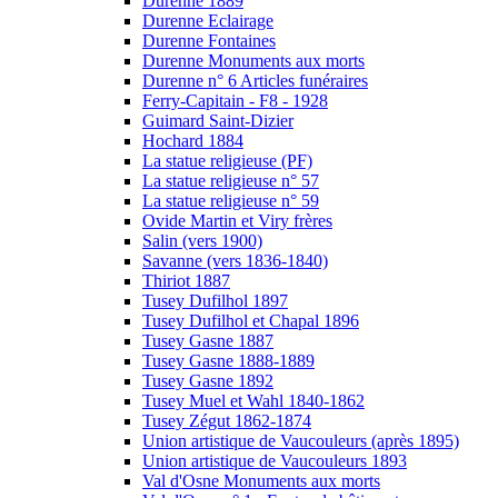
Durenne 1889
Durenne Eclairage
Durenne Fontaines
Durenne Monuments aux morts
Durenne n° 6 Articles funéraires
Ferry-Capitain - F8 - 1928
Guimard Saint-Dizier
Hochard 1884
La statue religieuse (PF)
La statue religieuse n° 57
La statue religieuse n° 59
Ovide Martin et Viry frères
Salin (vers 1900)
Savanne (vers 1836-1840)
Thiriot 1887
Tusey Dufilhol 1897
Tusey Dufilhol et Chapal 1896
Tusey Gasne 1887
Tusey Gasne 1888-1889
Tusey Gasne 1892
Tusey Muel et Wahl 1840-1862
Tusey Zégut 1862-1874
Union artistique de Vaucouleurs (après 1895)
Union artistique de Vaucouleurs 1893
Val d'Osne Monuments aux morts