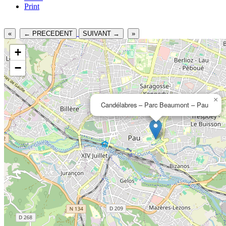
Print
«
← PRECEDENT
SUIVANT →
»
+
−
×
Candélabres – Parc Beaumont – Pau