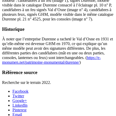
fondeur : candélabres à un feu (image 1), signés Durenne, modèle
visible dans le catalogue Durenne consacré à l’éclairage pl. 10 n° P,
candélabres à un feu signés Val d’Osne (image n° 4), candélabres à
plusieurs feux, signés GHM, modèle visible dans le même catalogue
Durenne pl. 21 n° 4525, pour les consoles (image n° 7).
Historique
À noter que l’entreprise Durenne a racheté le Val d’Osne en 1931 et
qu’elle-même est devenue GHM en 1970, ce qui explique qu’un
même modèle peut avoir des signatures différentes. De plus, les
différentes parties des candélabres (mât en une ou deux parties,
consoles, lanternes ou feux) sont interchangeables. (
https://e-
monumen.net/patrimoine-monumental/durenne/
)
Référence source
Recherche sur le terrain 2022.
Facebook
Twitter
Google+
LinkedIn
Pinterest
Email