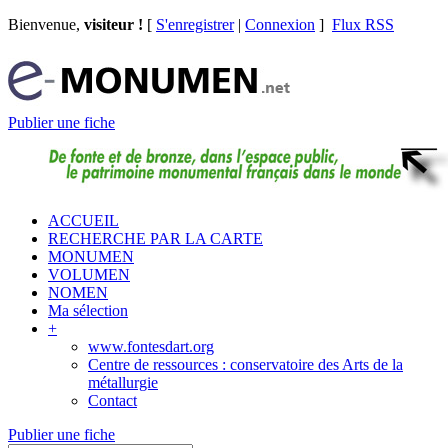
Bienvenue,
visiteur !
[
S'enregistrer
|
Connexion
]
Flux RSS
Publier une fiche
ACCUEIL
RECHERCHE PAR LA CARTE
MONUMEN
VOLUMEN
NOMEN
Ma sélection
+
www.fontesdart.org
Centre de ressources : conservatoire des Arts de la
métallurgie
Contact
Publier une fiche