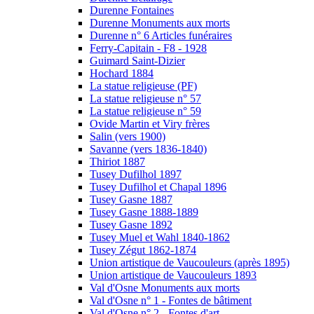
Durenne Fontaines
Durenne Monuments aux morts
Durenne n° 6 Articles funéraires
Ferry-Capitain - F8 - 1928
Guimard Saint-Dizier
Hochard 1884
La statue religieuse (PF)
La statue religieuse n° 57
La statue religieuse n° 59
Ovide Martin et Viry frères
Salin (vers 1900)
Savanne (vers 1836-1840)
Thiriot 1887
Tusey Dufilhol 1897
Tusey Dufilhol et Chapal 1896
Tusey Gasne 1887
Tusey Gasne 1888-1889
Tusey Gasne 1892
Tusey Muel et Wahl 1840-1862
Tusey Zégut 1862-1874
Union artistique de Vaucouleurs (après 1895)
Union artistique de Vaucouleurs 1893
Val d'Osne Monuments aux morts
Val d'Osne n° 1 - Fontes de bâtiment
Val d'Osne n° 2 - Fontes d'art