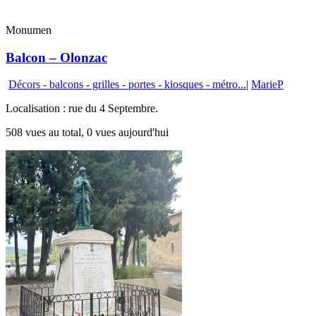
Monumen
Balcon – Olonzac
Décors - balcons - grilles - portes - kiosques - métro...
|
MarieP
Localisation : rue du 4 Septembre.
508 vues au total, 0 vues aujourd'hui