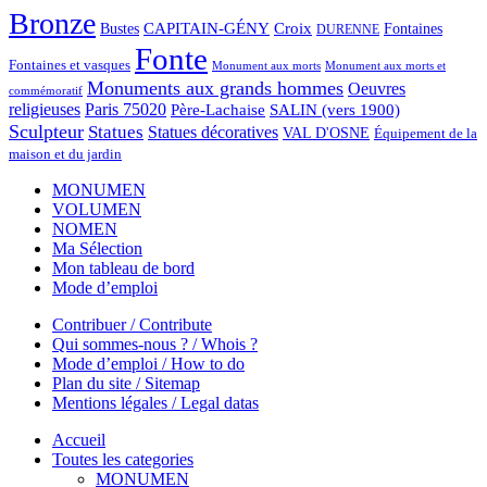
Bronze
CAPITAIN-GÉNY
Bustes
Croix
Fontaines
DURENNE
Fonte
Fontaines et vasques
Monument aux morts et
Monument aux morts
Monuments aux grands hommes
Oeuvres
commémoratif
religieuses
Paris 75020
Père-Lachaise
SALIN (vers 1900)
Sculpteur
Statues
Statues décoratives
VAL D'OSNE
Équipement de la
maison et du jardin
MONUMEN
VOLUMEN
NOMEN
Ma Sélection
Mon tableau de bord
Mode d’emploi
Contribuer / Contribute
Qui sommes-nous ? / Whois ?
Mode d’emploi / How to do
Plan du site / Sitemap
Mentions légales / Legal datas
Accueil
Toutes les categories
MONUMEN