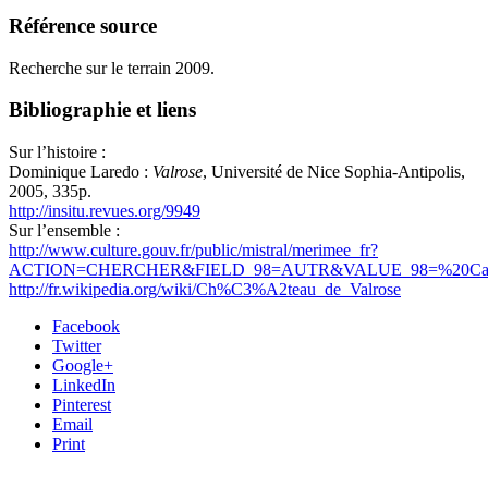
Référence source
Recherche sur le terrain 2009.
Bibliographie et liens
Sur l’histoire :
Dominique Laredo :
Valrose
, Université de Nice Sophia-Antipolis,
2005, 335p.
http://insitu.revues.org/9949
Sur l’ensemble :
http://www.culture.gouv.fr/public/mistral/merimee_fr?
ACTION=CHERCHER&FIELD_98=AUTR&VALUE_98=%20Carl
http://fr.wikipedia.org/wiki/Ch%C3%A2teau_de_Valrose
Facebook
Twitter
Google+
LinkedIn
Pinterest
Email
Print