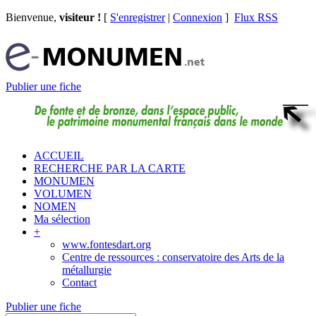
Bienvenue,
visiteur !
[
S'enregistrer
|
Connexion
]
Flux RSS
Publier une fiche
ACCUEIL
RECHERCHE PAR LA CARTE
MONUMEN
VOLUMEN
NOMEN
Ma sélection
+
www.fontesdart.org
Centre de ressources : conservatoire des Arts de la
métallurgie
Contact
Publier une fiche