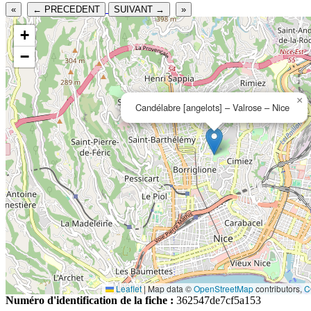
«
← PRECEDENT
SUIVANT →
»
+
−
×
Candélabre [angelots] – Valrose – Nice
Leaflet
|
Map data ©
OpenStreetMap
contributors,
C
Numéro d'identification de la fiche :
362547de7cf5a153