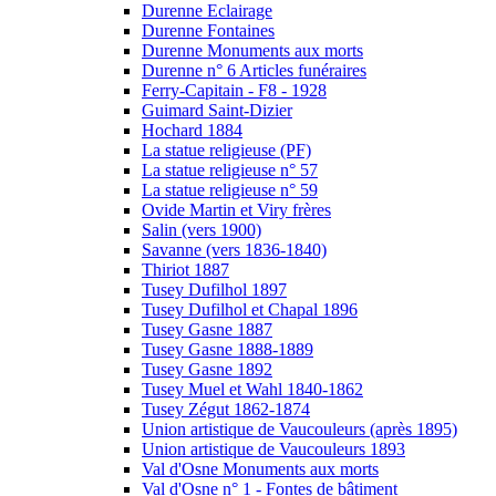
Durenne Eclairage
Durenne Fontaines
Durenne Monuments aux morts
Durenne n° 6 Articles funéraires
Ferry-Capitain - F8 - 1928
Guimard Saint-Dizier
Hochard 1884
La statue religieuse (PF)
La statue religieuse n° 57
La statue religieuse n° 59
Ovide Martin et Viry frères
Salin (vers 1900)
Savanne (vers 1836-1840)
Thiriot 1887
Tusey Dufilhol 1897
Tusey Dufilhol et Chapal 1896
Tusey Gasne 1887
Tusey Gasne 1888-1889
Tusey Gasne 1892
Tusey Muel et Wahl 1840-1862
Tusey Zégut 1862-1874
Union artistique de Vaucouleurs (après 1895)
Union artistique de Vaucouleurs 1893
Val d'Osne Monuments aux morts
Val d'Osne n° 1 - Fontes de bâtiment