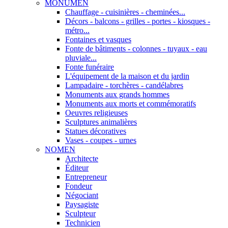
MONUMEN
Chauffage - cuisinières - cheminées...
Décors - balcons - grilles - portes - kiosques -
métro...
Fontaines et vasques
Fonte de bâtiments - colonnes - tuyaux - eau
pluviale...
Fonte funéraire
L'équipement de la maison et du jardin
Lampadaire - torchères - candélabres
Monuments aux grands hommes
Monuments aux morts et commémoratifs
Oeuvres religieuses
Sculptures animalières
Statues décoratives
Vases - coupes - urnes
NOMEN
Architecte
Éditeur
Entrepreneur
Fondeur
Négociant
Paysagiste
Sculpteur
Technicien