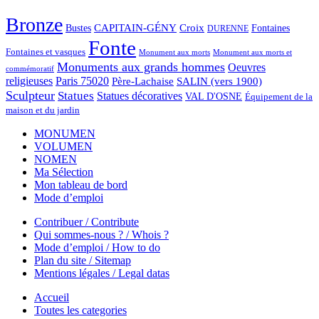
Bronze
CAPITAIN-GÉNY
Bustes
Croix
Fontaines
DURENNE
Fonte
Fontaines et vasques
Monument aux morts et
Monument aux morts
Monuments aux grands hommes
Oeuvres
commémoratif
religieuses
Paris 75020
Père-Lachaise
SALIN (vers 1900)
Sculpteur
Statues
Statues décoratives
VAL D'OSNE
Équipement de la
maison et du jardin
MONUMEN
VOLUMEN
NOMEN
Ma Sélection
Mon tableau de bord
Mode d’emploi
Contribuer / Contribute
Qui sommes-nous ? / Whois ?
Mode d’emploi / How to do
Plan du site / Sitemap
Mentions légales / Legal datas
Accueil
Toutes les categories