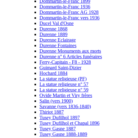
Dommartin-le-Franc 1899
Dommartin-le-Franc 1936
Dommartin-le-Franc AG 1928
Dommartin-le-Franc vers 1936
Ducel Val d'Osne
Durenne 1868
Durenne 1889
Durenne Eclairage
Durenne Fontaines
Durenne Monuments aux morts
Durenne n° 6 Articles funéraires
Ferry-Capitain - F8 - 1928
Guimard Saint-Dizier
Hochard 1884
La statue religieuse (PF)
La statue religieuse n° 57
La statue religieuse n° 59
Ovide Martin et Viry frères
Salin (vers 1900)
Savanne (vers 1836-1840)
Thiriot 1887
Tusey Dufilhol 1897
Tusey Dufilhol et Chapal 1896
Tusey Gasne 1887
Tusey Gasne 1888-1889