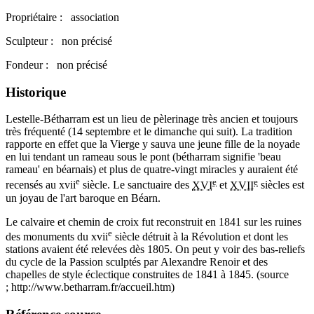
Propriétaire : association
Sculpteur : non précisé
Fondeur : non précisé
Historique
Lestelle-Bétharram est un lieu de pèlerinage très ancien et toujours
très fréquenté (14 septembre et le dimanche qui suit). La tradition
rapporte en effet que la Vierge y sauva une jeune fille de la noyade
en lui tendant un rameau sous le pont (bétharram signifie 'beau
rameau' en béarnais) et plus de quatre-vingt miracles y auraient été
e
e
e
recensés au xvii
siècle. Le sanctuaire des
XVI
et
XVII
siècles est
un joyau de l'art baroque en Béarn.
Le calvaire et chemin de croix fut reconstruit en 1841 sur les ruines
e
des monuments du xvii
siècle détruit à la Révolution et dont les
stations avaient été relevées dès 1805. On peut y voir des bas-reliefs
du cycle de la Passion sculptés par Alexandre Renoir et des
chapelles de style éclectique construites de 1841 à 1845. (source
; http://www.betharram.fr/accueil.htm)