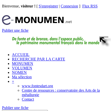
Bienvenue,
visiteur !
[
S'enregistrer
|
Connexion
]
Flux RSS
Publier une fiche
ACCUEIL
RECHERCHE PAR LA CARTE
MONUMEN
VOLUMEN
NOMEN
Ma sélection
+
www.fontesdart.org
Centre de ressources : conservatoire des Arts de la
métallurgie
Contact
Publier une fiche