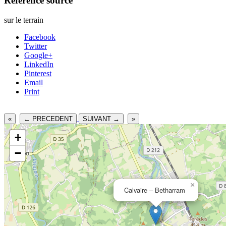
Référence source
sur le terrain
Facebook
Twitter
Google+
LinkedIn
Pinterest
Email
Print
«
← PRECEDENT
SUIVANT →
»
+
−
×
Calvaire – Betharram