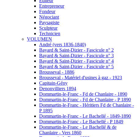
Éditeur
Entrepreneur
Fondeur
Négociant
Paysagiste
Sculpteur
Technicien
VOLUMEN
André (vers 1836-1840)
Bayard & Saint-Dizier - Fascicule n° 2
Bayard & Saint-Dizier - Fascicule n° 3
Bayard & Saint-Dizier - Fascicule n° 4
Bayard & Saint-Dizier - Fascicule n° 5
Brousseval - 1886
Brousseval - Matériel d'usines à gaz - 1923
Capitain-Gény
Denonvilliers 1894
Dommartin-le-Franc - Fd de Chanlaire - 1890
Dommartin-le-Franc - Fd de Chanlaire - P 1890
Dommartin-le-Franc - Héritiers Fd de Chanlaire -
P 1895
Dommartin-le-Franc - Le Bachellé - 1849-1890
Dommartin-le-Franc - Le Bachellé - P 1849
Dommartin-le-Franc - Le Bachellé & de
Chanlaire - Vers 1860