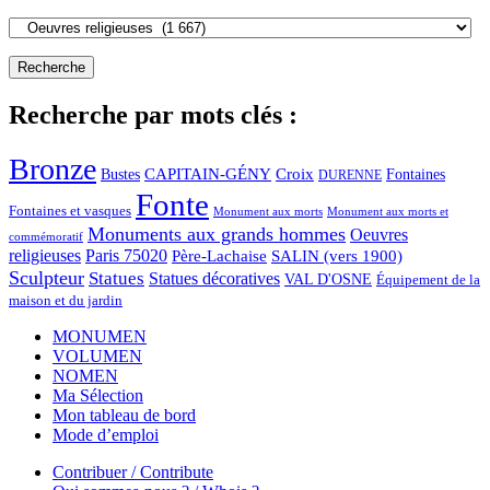
Recherche par mots clés :
Bronze
CAPITAIN-GÉNY
Bustes
Croix
Fontaines
DURENNE
Fonte
Fontaines et vasques
Monument aux morts et
Monument aux morts
Monuments aux grands hommes
Oeuvres
commémoratif
religieuses
Paris 75020
Père-Lachaise
SALIN (vers 1900)
Sculpteur
Statues
Statues décoratives
VAL D'OSNE
Équipement de la
maison et du jardin
MONUMEN
VOLUMEN
NOMEN
Ma Sélection
Mon tableau de bord
Mode d’emploi
Contribuer / Contribute