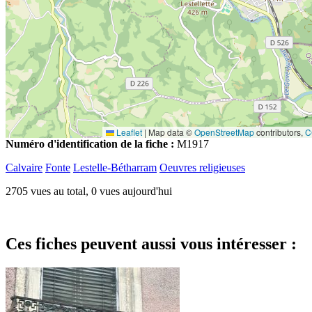
Leaflet
|
Map data ©
OpenStreetMap
contributors,
C
Numéro d'identification de la fiche :
M1917
Calvaire
Fonte
Lestelle-Bétharram
Oeuvres religieuses
2705 vues au total, 0 vues aujourd'hui
Ces fiches peuvent aussi vous intéresser :