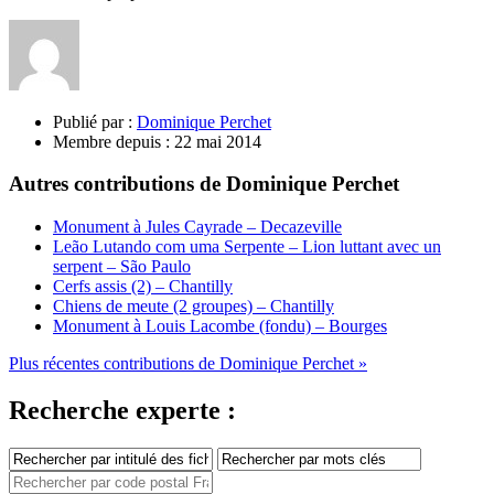
Publié par :
Dominique Perchet
Membre depuis :
22 mai 2014
Autres contributions de Dominique Perchet
Monument à Jules Cayrade – Decazeville
Leão Lutando com uma Serpente – Lion luttant avec un
serpent – São Paulo
Cerfs assis (2) – Chantilly
Chiens de meute (2 groupes) – Chantilly
Monument à Louis Lacombe (fondu) – Bourges
Plus récentes contributions de Dominique Perchet »
Recherche experte :