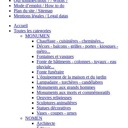
Qui sommes-nous ? / Whois ?
Mode d’emploi / How to do
Plan du site / Sitemap
Mentions légales / Legal datas
Accueil
Toutes les categories
MONUMEN
Chauffage - cuisinières - cheminées...
Décors - balcons - grilles - portes - kiosques -
métro...
Fontaines et vasques
Fonte de bâtiments - colonnes - tuyaux - eau
pluviale...
Fonte funéraire
L'équipement de la maison et du jardin
Lampadaire - torchères - candélabres
Monuments aux grands hommes
Monuments aux morts et commémoratifs
Oeuvres religieuses
Sculptures animalières
Statues décoratives
Vases - coupes - urnes
NOMEN
Architecte