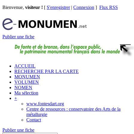
Bienvenue,
visiteur !
[
S'enregistrer
|
Connexion
]
Flux RSS
Publier une fiche
ACCUEIL
RECHERCHE PAR LA CARTE
MONUMEN
VOLUMEN
NOMEN
Ma sélection
+
www.fontesdart.org
Centre de ressources : conservatoire des Arts de la
métallurgie
Contact
Publier une fiche