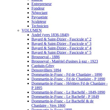
Entrepreneur
Fondeur
Négociant
Paysagiste
Sculpteur
Technicien
VOLUMEN
André (vers 1836-1840)
Bayard & Saint-Dizier - Fascicule n° 2
Bayard & Saint-Dizier - Fascicule n° 3
Bayard & Saint-Dizier - Fascicule n° 4
Bayard & Saint-Dizier - Fascicule n° 5
Brousseval - 1886
Brousseval - Matériel d'usines à gaz - 1923
Capitain-Gény
Denonvilliers 1894
Dommartin-le-Franc - Fd de Chanlaire - 1890
Dommartin-le-Franc - Fd de Chanlaire - P 1890
Dommartin-le-Franc - Héritiers Fd de Chanlaire -
P 1895
Dommartin-le-Franc - Le Bachellé - 1849-1890
Dommartin-le-Franc - Le Bachellé - P 1849
Dommartin-le-Franc - Le Bachellé & de
Chanlaire - Vers 1860
Dommartin-le-Franc 1899