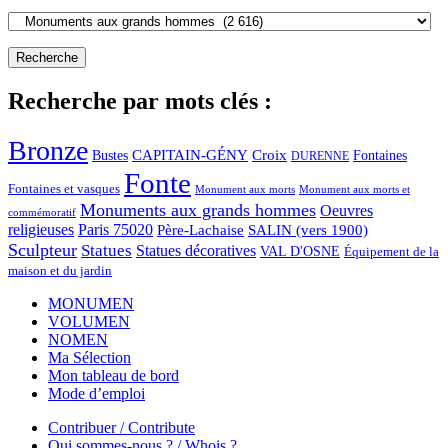
Recherche par mots clés :
Bronze
CAPITAIN-GÉNY
Bustes
Croix
Fontaines
DURENNE
Fonte
Fontaines et vasques
Monument aux morts et
Monument aux morts
Monuments aux grands hommes
Oeuvres
commémoratif
religieuses
Paris 75020
Père-Lachaise
SALIN (vers 1900)
Sculpteur
Statues
Statues décoratives
VAL D'OSNE
Équipement de la
maison et du jardin
MONUMEN
VOLUMEN
NOMEN
Ma Sélection
Mon tableau de bord
Mode d’emploi
Contribuer / Contribute
Qui sommes-nous ? / Whois ?