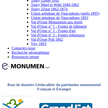
Tusey Gasne 1892
Tusey Muel et Wahl 1840-1862
Tusey Zégut 1862-1874
Union artistique de Vaucouleurs (après 1895)
Union artistique de Vaucouleurs 1893
Val d'Osne Monuments aux morts
Val d'Osne n° 1 - Fontes de bâtiment
Val d'Osne n° 2 - Fontes d'art
Val d'Osne n° 3 - Fontes religieuses
Val d'Osne Pub 1862
Viry 1893
Contactez-nous
Recherche géographique
Ressources presse
Base de données Géolocalisée du patrimoine monumental
Français et Étranger