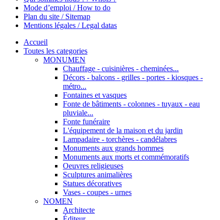
Mode d’emploi / How to do
Plan du site / Sitemap
Mentions légales / Legal datas
Accueil
Toutes les categories
MONUMEN
Chauffage - cuisinières - cheminées...
Décors - balcons - grilles - portes - kiosques -
métro...
Fontaines et vasques
Fonte de bâtiments - colonnes - tuyaux - eau
pluviale...
Fonte funéraire
L'équipement de la maison et du jardin
Lampadaire - torchères - candélabres
Monuments aux grands hommes
Monuments aux morts et commémoratifs
Oeuvres religieuses
Sculptures animalières
Statues décoratives
Vases - coupes - urnes
NOMEN
Architecte
Éditeur