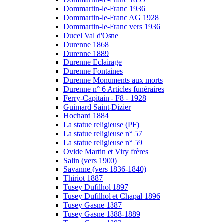
Dommartin-le-Franc 1936
Dommartin-le-Franc AG 1928
Dommartin-le-Franc vers 1936
Ducel Val d'Osne
Durenne 1868
Durenne 1889
Durenne Eclairage
Durenne Fontaines
Durenne Monuments aux morts
Durenne n° 6 Articles funéraires
Ferry-Capitain - F8 - 1928
Guimard Saint-Dizier
Hochard 1884
La statue religieuse (PF)
La statue religieuse n° 57
La statue religieuse n° 59
Ovide Martin et Viry frères
Salin (vers 1900)
Savanne (vers 1836-1840)
Thiriot 1887
Tusey Dufilhol 1897
Tusey Dufilhol et Chapal 1896
Tusey Gasne 1887
Tusey Gasne 1888-1889