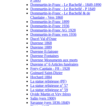
P 1895
Dommartin-le-Franc - Le Bachellé - 1849-1890
Dommartin-le-Franc - Le Bachellé - P 1849
Dommartin-le-Franc - Le Bachellé & de
Chanlaire - Vers 1860
Dommartin-le-Franc 1899
Dommartin-le-Franc 1936
Dommartin-le-Franc AG 1928
Dommartin-le-Franc vers 1936
Ducel Val d'Osne
Durenne 1868
Durenne 1889
Durenne Eclairage
Durenne Fontaines
Durenne Monuments aux morts
Durenne n° 6 Articles funéraires
Ferry-Capitain - F8 - 1928
Guimard Saint-Dizier
Hochard 1884
La statue religieuse (PF)
La statue religieuse n° 57
La statue religieuse n° 59
Ovide Martin et Viry frères
Salin (vers 1900)
Savanne (vers 1836-1840)