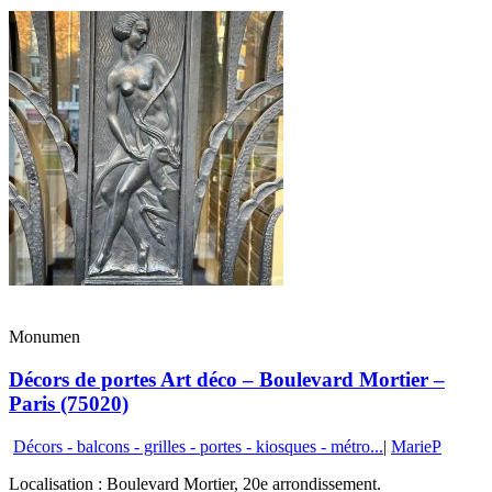
Monumen
Décors de portes Art déco – Boulevard Mortier –
Paris (75020)
Décors - balcons - grilles - portes - kiosques - métro...
|
MarieP
Localisation : Boulevard Mortier, 20e arrondissement.