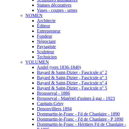
Statues décoratives
Vases - coupes - urnes
NOMEN
Architecte
Éditeur
Entrepreneur
Fondeur
Négociant
Paysagiste
Sculpteur
Technicien
VOLUMEN
André (vers 1836-1840)
Bayard & Saint-Dizier - Fascicule n° 2
Bayard & Saint-Dizier - Fascicule n° 3
Bayard & Saint-Dizier - Fascicule n° 4
Bayard & Saint-Dizier - Fascicule n° 5
Brousseval - 1886
Brousseval - Matériel d'usines à gaz - 1923
Capitain-Gény
Denonvilliers 1894
Dommartin-le-Franc - Fd de Chanlaire - 1890
Dommartin-le-Franc - Fd de Chanlaire - P 1890
Dommartin-le-Franc - Héritiers Fd de Chanlaire -