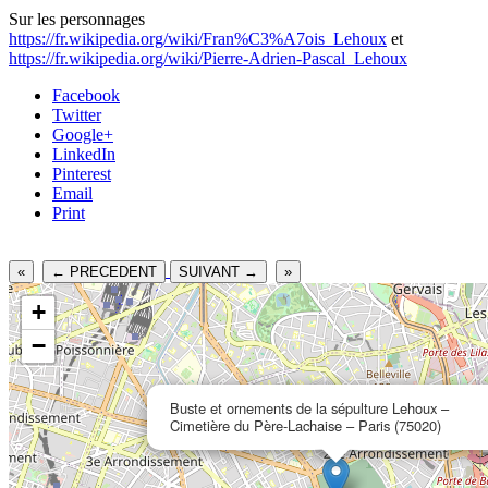
Sur les personnages
https://fr.wikipedia.org/wiki/Fran%C3%A7ois_Lehoux
et
https://fr.wikipedia.org/wiki/Pierre-Adrien-Pascal_Lehoux
Facebook
Twitter
Google+
LinkedIn
Pinterest
Email
Print
«
← PRECEDENT
SUIVANT →
»
+
−
Buste et ornements de la sépulture Lehoux –
Cimetière du Père-Lachaise – Paris (75020)