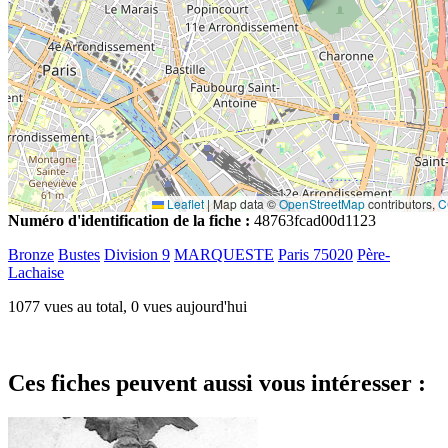
Leaflet
|
Map data ©
OpenStreetMap
contributors,
C
Numéro d'identification de la fiche :
48763fcad00d1123
Bronze
Bustes
Division 9
MARQUESTE
Paris 75020
Père-
Lachaise
1077 vues au total, 0 vues aujourd'hui
Ces fiches peuvent aussi vous intéresser :