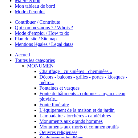
Ma Sélection
Mon tableau de bord
Mode d’emploi
Contribuer / Contribute
Qui sommes-nous ? / Whois ?
Mode d’emploi / How to do
Plan du site / Sitemap
Mentions légales / Legal datas
Accueil
Toutes les categories
MONUMEN
Chauffage - cuisinières - cheminées...
Décors - balcons - grilles - portes - kiosques -
métro...
Fontaines et vasques
Fonte de bâtiments - colonnes - tuyaux - eau
pluviale...
Fonte funéraire
L'équipement de la maison et du jardin
Lampadaire - torchères - candélabres
Monuments aux grands hommes
Monuments aux morts et commémoratifs
Oeuvres religieuses
Sculptures animalières