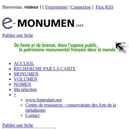
Bienvenue,
visiteur !
[
S'enregistrer
|
Connexion
]
Flux RSS
Publier une fiche
ACCUEIL
RECHERCHE PAR LA CARTE
MONUMEN
VOLUMEN
NOMEN
Ma sélection
+
www.fontesdart.org
Centre de ressources : conservatoire des Arts de la
métallurgie
Contact
Publier une fiche