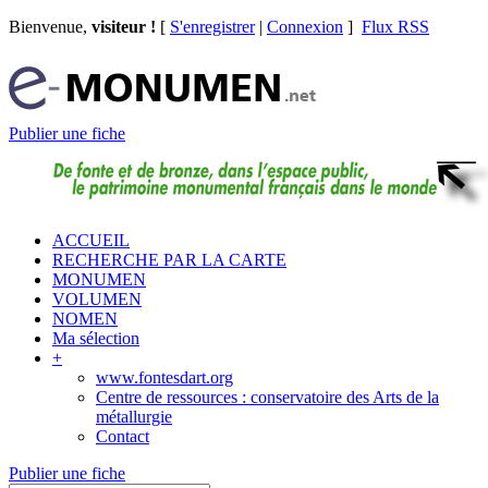
Bienvenue,
visiteur !
[
S'enregistrer
|
Connexion
]
Flux RSS
Publier une fiche
ACCUEIL
RECHERCHE PAR LA CARTE
MONUMEN
VOLUMEN
NOMEN
Ma sélection
+
www.fontesdart.org
Centre de ressources : conservatoire des Arts de la
métallurgie
Contact
Publier une fiche