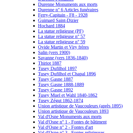
Durenne Monuments aux morts
Durenne n° 6 Articles funéraires
Ferry-Capitain - F8 - 1928
Guimard Saint-Dizier
Hochard 1884
La statue religieuse (PF)
La statue religieuse n° 57
La statue religieuse n° 59
Ovide Martin et Viry frères
Salin (vers 1900)
Savanne (vers 1836-1840)
Thiriot 1887
Tusey Dufilhol 1897
Tusey Dufilhol et Chapal 1896
Tusey Gasne 1887
Tusey Gasne 1888-1889
Tusey Gasne 1892
Tusey Muel et Wahl 1840-1862
Tusey Zégut 1862-1874
Union artistique de Vaucouleurs (après 1895)
Union artistique de Vaucouleurs 1893
Val d'Osne Monuments aux morts
Val d'Osne n° 1 - Fontes de bâtiment
Val d'Osne n° 2 - Fontes d'art
Val d'Osne n° 3 - Fontes religieuses