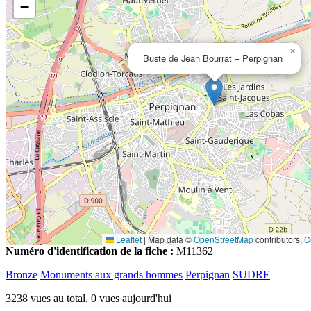
−
×
Buste de Jean Bourrat – Perpignan
Leaflet
|
Map data ©
OpenStreetMap
contributors,
C
Numéro d'identification de la fiche :
M11362
Bronze
Monuments aux grands hommes
Perpignan
SUDRE
3238 vues au total, 0 vues aujourd'hui