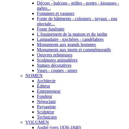
Décors - balcons - grilles - portes - kiosques -
métro...
Fontaines et vasques
Fonte de bâtiments - colonnes - tuyaux - eau
pluviale...
Fonte funéraire
L'équipement de la maison et du jardin
Lampadaire - torchères - candélabres
Monuments aux grands hommes
Monuments aux morts et commémoratifs
Oeuvres religieuses
Sculptures animalières
Statues décoratives
Vases - coupes - urnes
NOMEN
Architecte
Éditeur
Entrepreneur
Fondeur
Négociant
Paysagiste
Sculpteur
Technicien
VOLUMEN
André (vers 1836-1840)