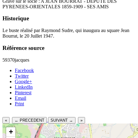
Gravé sur le socle : A JEAN BOURRAT - DEPUTE DES
PYRENEES-ORIENTALES 1859-1909 - SES AMIS
Historique
Le buste réalisé par Raymond Sudre, qui inaugura au square Jean
Bourrat, le 20 Juillet 1947.
Référence source
59370jacques
Facebook
Twitter
Google+
LinkedIn
Pinterest
Email
Print
«
← PRECEDENT
SUIVANT →
»
+