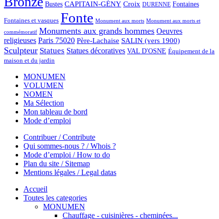
Bronze
CAPITAIN-GÉNY
Bustes
Croix
Fontaines
DURENNE
Fonte
Fontaines et vasques
Monument aux morts et
Monument aux morts
Monuments aux grands hommes
Oeuvres
commémoratif
religieuses
Paris 75020
Père-Lachaise
SALIN (vers 1900)
Sculpteur
Statues
Statues décoratives
VAL D'OSNE
Équipement de la
maison et du jardin
MONUMEN
VOLUMEN
NOMEN
Ma Sélection
Mon tableau de bord
Mode d’emploi
Contribuer / Contribute
Qui sommes-nous ? / Whois ?
Mode d’emploi / How to do
Plan du site / Sitemap
Mentions légales / Legal datas
Accueil
Toutes les categories
MONUMEN
Chauffage - cuisinières - cheminées...