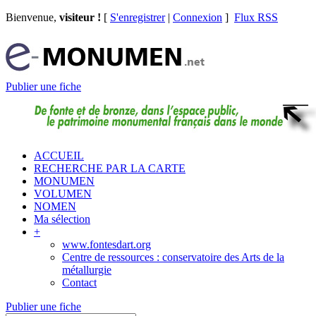
Bienvenue,
visiteur !
[
S'enregistrer
|
Connexion
]
Flux RSS
Publier une fiche
ACCUEIL
RECHERCHE PAR LA CARTE
MONUMEN
VOLUMEN
NOMEN
Ma sélection
+
www.fontesdart.org
Centre de ressources : conservatoire des Arts de la
métallurgie
Contact
Publier une fiche