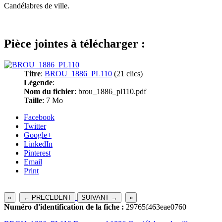
Candélabres de ville.
Pièce jointes à télécharger :
Titre
:
BROU_1886_PL110
(21 clics)
Légende
:
Nom du fichier
: brou_1886_pl110.pdf
Taille
: 7 Mo
Facebook
Twitter
Google+
LinkedIn
Pinterest
Email
Print
«
← PRECEDENT
SUIVANT →
»
Numéro d'identification de la fiche :
29765f463eae0760