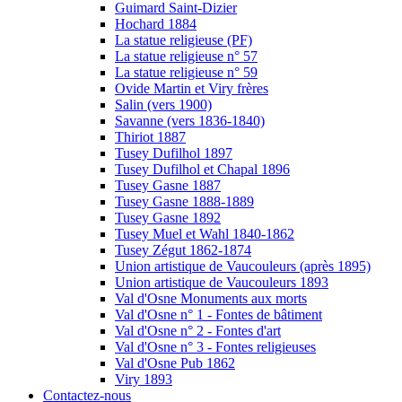
Guimard Saint-Dizier
Hochard 1884
La statue religieuse (PF)
La statue religieuse n° 57
La statue religieuse n° 59
Ovide Martin et Viry frères
Salin (vers 1900)
Savanne (vers 1836-1840)
Thiriot 1887
Tusey Dufilhol 1897
Tusey Dufilhol et Chapal 1896
Tusey Gasne 1887
Tusey Gasne 1888-1889
Tusey Gasne 1892
Tusey Muel et Wahl 1840-1862
Tusey Zégut 1862-1874
Union artistique de Vaucouleurs (après 1895)
Union artistique de Vaucouleurs 1893
Val d'Osne Monuments aux morts
Val d'Osne n° 1 - Fontes de bâtiment
Val d'Osne n° 2 - Fontes d'art
Val d'Osne n° 3 - Fontes religieuses
Val d'Osne Pub 1862
Viry 1893
Contactez-nous