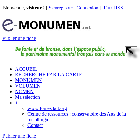
Bienvenue,
visiteur !
[
S'enregistrer
|
Connexion
]
Flux RSS
Publier une fiche
ACCUEIL
RECHERCHE PAR LA CARTE
MONUMEN
VOLUMEN
NOMEN
Ma sélection
+
www.fontesdart.org
Centre de ressources : conservatoire des Arts de la
métallurgie
Contact
Publier une fiche