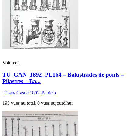
Volumen
TU_GAN_1892_PL164 – Balustrades de ponts –
Pilastres – Ba...
Tusey Gasne 1892
|
Patricia
193 vues au total, 0 vues aujourd'hui