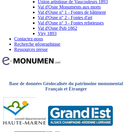
Union artistique de Vaucouleurs 1893
Val d'Osne Monuments aux morts
Val d'Osne n° 1 - Fontes de bâtiment
Val d'Osne n° 2 - Fontes d'art
Val d'Osne n° 3 - Fontes religieuses
Val d'Osne Pub 1862
Viry 1893
Contactez-nous
Recherche géographique
Ressources presse
Base de données Géolocalisée du patrimoine monumental
Français et Étranger