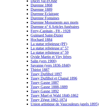
Ducel Val d'Osne
Durenne 1868
Durenne 1889
Durenne Eclairage
Durenne Fontaines
Durenne Monuments aux morts
Durenne n° 6 Articles funéraires
Ferry-Capitain - F8 - 1928
Guimard Saint-Dizier
Hochard 1884
La statue religieuse (PF)
La statue religieuse n° 57
La statue religieuse n° 59
Ovide Martin et Viry frères
Salin (vers 1900)
Savanne (vers 1836-1840)
Thiriot 1887
Tusey Dufilhol 1897
Tusey Dufilhol et Chapal 1896
Tusey Gasne 1887
Tusey Gasne 1888-1889
Tusey Gasne 1892
Tusey Muel et Wahl 1840-1862
Tusey Zégut 1862-1874
Union artistique de Vaucouleurs (après 1895)