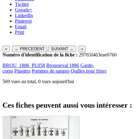
Twitter
Google+
LinkedIn
Pinterest
Email
Print
«
← PRECEDENT
SUIVANT →
»
Numéro d'identification de la fiche :
29765f463eae0760
BROU_1886_PL058
Brousseval 1886
Garde-
corps
Pilastres
Pommes de rampes
Quilles pour frises
569 vues au total, 0 vues aujourd'hui
Ces fiches peuvent aussi vous intéresser :