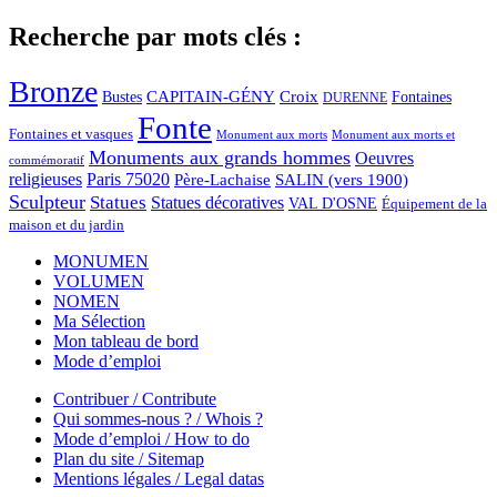
Recherche par mots clés :
Bronze
CAPITAIN-GÉNY
Bustes
Croix
Fontaines
DURENNE
Fonte
Fontaines et vasques
Monument aux morts et
Monument aux morts
Monuments aux grands hommes
Oeuvres
commémoratif
religieuses
Paris 75020
Père-Lachaise
SALIN (vers 1900)
Sculpteur
Statues
Statues décoratives
VAL D'OSNE
Équipement de la
maison et du jardin
MONUMEN
VOLUMEN
NOMEN
Ma Sélection
Mon tableau de bord
Mode d’emploi
Contribuer / Contribute
Qui sommes-nous ? / Whois ?
Mode d’emploi / How to do
Plan du site / Sitemap
Mentions légales / Legal datas