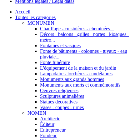
Mentions légales / Legal datas
Accueil
Toutes les categories
MONUMEN
Chauffage - cuisinières - cheminées...
Décors - balcons - grilles - portes - kiosques -
métro...
Fontaines et vasques
Fonte de bâtiments - colonnes - tuyaux - eau
pluviale...
Fonte funéraire
L'équipement de la maison et du jardin
Lampadaire - torchères - candélabres
Monuments aux grands hommes
Monuments aux morts et commémoratifs
Oeuvres religieuses
Sculptures animalières
Statues décoratives
Vases - coupes - urnes
NOMEN
Architecte
Éditeur
Entrepreneur
Fondeur