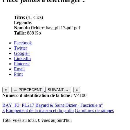
Titre
:
(41 clics)
Légende
:
Nom du fichier
: bay_pl217-pdf.pdf
Taille
: 888 Ko
Facebook
Twitter
Google+
LinkedIn
Pinterest
Email
Print
«
← PRECEDENT
SUIVANT →
»
Numéro d'identification de la fiche :
V4100
BAY_F3_PL217
Bayard & Saint-Dizier - Fascicule n°
3
Équipement de la maison et du jardin
Garnitures de rampes
1668 vues au total, 0 vues aujourd'hui