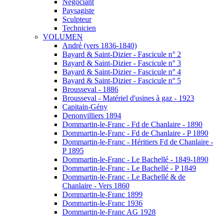
Négociant
Paysagiste
Sculpteur
Technicien
VOLUMEN
André (vers 1836-1840)
Bayard & Saint-Dizier - Fascicule n° 2
Bayard & Saint-Dizier - Fascicule n° 3
Bayard & Saint-Dizier - Fascicule n° 4
Bayard & Saint-Dizier - Fascicule n° 5
Brousseval - 1886
Brousseval - Matériel d'usines à gaz - 1923
Capitain-Gény
Denonvilliers 1894
Dommartin-le-Franc - Fd de Chanlaire - 1890
Dommartin-le-Franc - Fd de Chanlaire - P 1890
Dommartin-le-Franc - Héritiers Fd de Chanlaire -
P 1895
Dommartin-le-Franc - Le Bachellé - 1849-1890
Dommartin-le-Franc - Le Bachellé - P 1849
Dommartin-le-Franc - Le Bachellé & de
Chanlaire - Vers 1860
Dommartin-le-Franc 1899
Dommartin-le-Franc 1936
Dommartin-le-Franc AG 1928