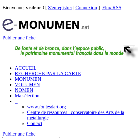
Bienvenue,
visiteur !
[
S'enregistrer
|
Connexion
]
Flux RSS
Publier une fiche
ACCUEIL
RECHERCHE PAR LA CARTE
MONUMEN
VOLUMEN
NOMEN
Ma sélection
+
www.fontesdart.org
Centre de ressources : conservatoire des Arts de la
métallurgie
Contact
Publier une fiche