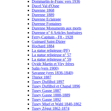
Dommartin-le-Franc vers 1936
Ducel Val d'Osne
Durenne 1868
Durenne 1889
Durenne Eclairage
Durenne Fontaines
Durenne Monuments aux morts
Durenne n° 6 Articles funéraires
Ferry-Capitain - F8 - 1928
Guimard Saint-Dizier
Hochard 1884
La statue religieuse (PF)
La statue religieuse n° 57
La statue religieuse n° 59
Ovide Martin et Viry frères
Salin (vers 1900)
Savanne (vers 1836-1840)
Thiriot 1887
Tusey Dufilhol 1897
Tusey Dufilhol et Chapal 1896
Tusey Gasne 1887
Tusey Gasne 1888-1889
Tusey Gasne 1892
Tusey Muel et Wahl 1840-1862
Tusey Zégut 1862-1874