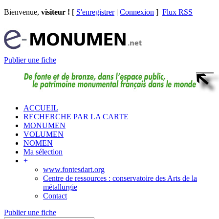
Bienvenue,
visiteur !
[
S'enregistrer
|
Connexion
]
Flux RSS
Publier une fiche
ACCUEIL
RECHERCHE PAR LA CARTE
MONUMEN
VOLUMEN
NOMEN
Ma sélection
+
www.fontesdart.org
Centre de ressources : conservatoire des Arts de la
métallurgie
Contact
Publier une fiche