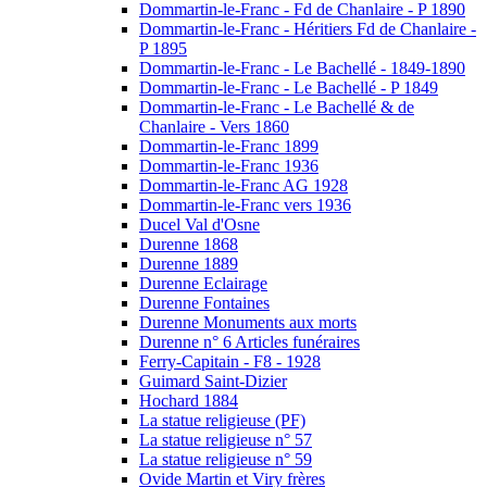
Dommartin-le-Franc - Fd de Chanlaire - P 1890
Dommartin-le-Franc - Héritiers Fd de Chanlaire -
P 1895
Dommartin-le-Franc - Le Bachellé - 1849-1890
Dommartin-le-Franc - Le Bachellé - P 1849
Dommartin-le-Franc - Le Bachellé & de
Chanlaire - Vers 1860
Dommartin-le-Franc 1899
Dommartin-le-Franc 1936
Dommartin-le-Franc AG 1928
Dommartin-le-Franc vers 1936
Ducel Val d'Osne
Durenne 1868
Durenne 1889
Durenne Eclairage
Durenne Fontaines
Durenne Monuments aux morts
Durenne n° 6 Articles funéraires
Ferry-Capitain - F8 - 1928
Guimard Saint-Dizier
Hochard 1884
La statue religieuse (PF)
La statue religieuse n° 57
La statue religieuse n° 59
Ovide Martin et Viry frères