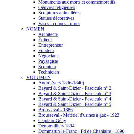
Monuments aux morts et commémoratifs
Oeuvres religieuses
Sculptures animalières
Statues décoratives
Vases - coupes - urnes
NOMEN
Architecte
Éditeur
Entrepreneur
Fondeur
Négociant
Paysagiste
Sculpteur
Technicien
VOLUMEN
André (vers 1836-1840)
Bayard & Saint-Dizier - Fascicule n° 2
Bayard & Saint-Dizier - Fascicule n° 3
Bayard & Saint-Dizier - Fascicule n° 4
Bayard & Saint-Dizier - Fascicule n° 5
Brousseval - 1886
Brousseval - Matériel d'usines à gaz - 1923
Capitain-Gény
Denonvilliers 1894
Dommartin-le-Franc - Fd de Chanlaire - 1890