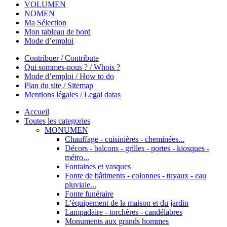
VOLUMEN
NOMEN
Ma Sélection
Mon tableau de bord
Mode d’emploi
Contribuer / Contribute
Qui sommes-nous ? / Whois ?
Mode d’emploi / How to do
Plan du site / Sitemap
Mentions légales / Legal datas
Accueil
Toutes les categories
MONUMEN
Chauffage - cuisinières - cheminées...
Décors - balcons - grilles - portes - kiosques -
métro...
Fontaines et vasques
Fonte de bâtiments - colonnes - tuyaux - eau
pluviale...
Fonte funéraire
L'équipement de la maison et du jardin
Lampadaire - torchères - candélabres
Monuments aux grands hommes