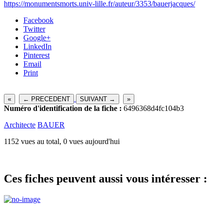
https://monumentsmorts.univ-lille.fr/auteur/3353/bauerjacques/
Facebook
Twitter
Google+
LinkedIn
Pinterest
Email
Print
«
← PRECEDENT
SUIVANT →
»
Numéro d'identification de la fiche :
6496368d4fc104b3
Architecte
BAUER
1152 vues au total, 0 vues aujourd'hui
Ces fiches peuvent aussi vous intéresser :