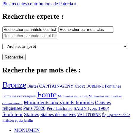
Plus récentes contributions de Patricia »
Recherche experte :
Recherche par mots clés :
Bronze
CAPITAIN-GÉNY
Bustes
Croix
Fontaines
DURENNE
Fonte
Fontaines et vasques
Monument aux morts et
Monument aux morts
Monuments aux grands hommes
Oeuvres
commémoratif
religieuses
Paris 75020
Père-Lachaise
SALIN (vers 1900)
Sculpteur
Statues
Statues décoratives
VAL D'OSNE
Équipement de la
maison et du jardin
MONUMEN