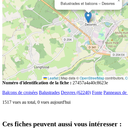
×
Balustrades et balcons – Desvres
Leaflet
|
Map data ©
OpenStreetMap
contributors,
C
Numéro d'identification de la fiche :
27457a4a40c8623e
Balcons de croisées
Balustrades
Desvres (62240)
Fonte
Panneaux de 
1517 vues au total, 0 vues aujourd'hui
Ces fiches peuvent aussi vous intéresser :