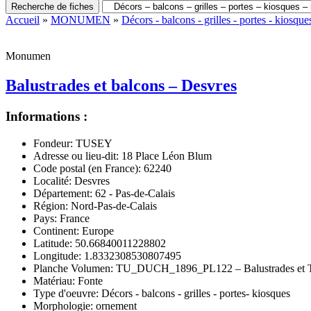
Recherche de fiches
Accueil
»
MONUMEN
»
Décors - balcons - grilles - portes - kiosques
Monumen
Balustrades et balcons – Desvres
Informations :
Fondeur:
TUSEY
Adresse ou lieu-dit:
18 Place Léon Blum
Code postal (en France):
62240
Localité:
Desvres
Département:
62 - Pas-de-Calais
Région:
Nord-Pas-de-Calais
Pays:
France
Continent:
Europe
Latitude:
50.66840011228802
Longitude:
1.8332308530807495
Planche Volumen:
TU_DUCH_1896_PL122 – Balustrades et 
Matériau:
Fonte
Type d'oeuvre:
Décors - balcons - grilles - portes- kiosques
Morphologie:
ornement