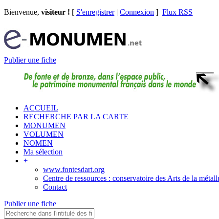
Bienvenue,
visiteur !
[
S'enregistrer
|
Connexion
]
Flux RSS
Publier une fiche
ACCUEIL
RECHERCHE PAR LA CARTE
MONUMEN
VOLUMEN
NOMEN
Ma sélection
+
www.fontesdart.org
Centre de ressources : conservatoire des Arts de la métall
Contact
Publier une fiche