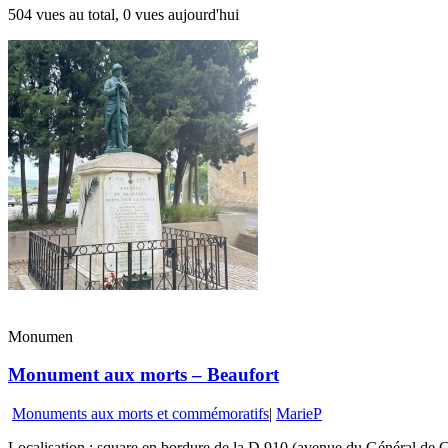
504 vues au total, 0 vues aujourd'hui
Monumen
Monument aux morts – Beaufort
Monuments aux morts et commémoratifs
|
MarieP
Localisation : square en bordure de la D 910 (avenue du Général de G