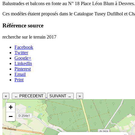
Balustrades et balcons en fonte au N° 18 Place Léon Blum à Desvres.
Ces modèles étaient proposés dans le Catalogue Tusey Dufilhol et Chap
Référence source
recherche sur le terrain 2017
Facebook
Twitter
Google+
LinkedIn
Pinterest
Email
Print
«
← PRECEDENT
SUIVANT →
»
+
−