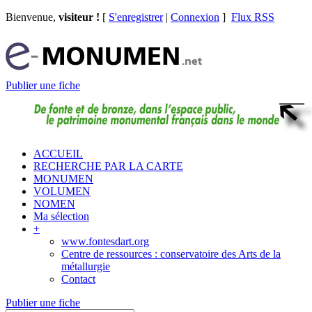
Bienvenue,
visiteur !
[
S'enregistrer
|
Connexion
]
Flux RSS
Publier une fiche
ACCUEIL
RECHERCHE PAR LA CARTE
MONUMEN
VOLUMEN
NOMEN
Ma sélection
+
www.fontesdart.org
Centre de ressources : conservatoire des Arts de la
métallurgie
Contact
Publier une fiche