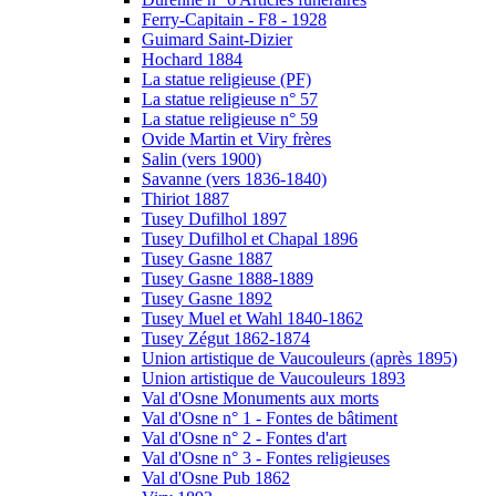
Ferry-Capitain - F8 - 1928
Guimard Saint-Dizier
Hochard 1884
La statue religieuse (PF)
La statue religieuse n° 57
La statue religieuse n° 59
Ovide Martin et Viry frères
Salin (vers 1900)
Savanne (vers 1836-1840)
Thiriot 1887
Tusey Dufilhol 1897
Tusey Dufilhol et Chapal 1896
Tusey Gasne 1887
Tusey Gasne 1888-1889
Tusey Gasne 1892
Tusey Muel et Wahl 1840-1862
Tusey Zégut 1862-1874
Union artistique de Vaucouleurs (après 1895)
Union artistique de Vaucouleurs 1893
Val d'Osne Monuments aux morts
Val d'Osne n° 1 - Fontes de bâtiment
Val d'Osne n° 2 - Fontes d'art
Val d'Osne n° 3 - Fontes religieuses
Val d'Osne Pub 1862