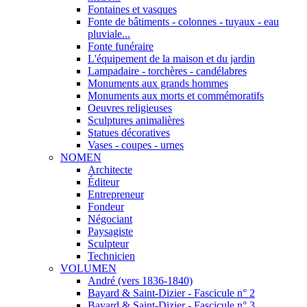
Fontaines et vasques
Fonte de bâtiments - colonnes - tuyaux - eau
pluviale...
Fonte funéraire
L'équipement de la maison et du jardin
Lampadaire - torchères - candélabres
Monuments aux grands hommes
Monuments aux morts et commémoratifs
Oeuvres religieuses
Sculptures animalières
Statues décoratives
Vases - coupes - urnes
NOMEN
Architecte
Éditeur
Entrepreneur
Fondeur
Négociant
Paysagiste
Sculpteur
Technicien
VOLUMEN
André (vers 1836-1840)
Bayard & Saint-Dizier - Fascicule n° 2
Bayard & Saint-Dizier - Fascicule n° 3