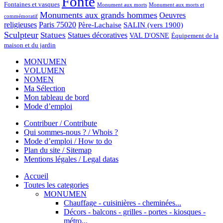
Fonte
Fontaines et vasques
Monument aux morts et
Monument aux morts
Monuments aux grands hommes
Oeuvres
commémoratif
religieuses
Paris 75020
Père-Lachaise
SALIN (vers 1900)
Sculpteur
Statues
Statues décoratives
VAL D'OSNE
Équipement de la
maison et du jardin
MONUMEN
VOLUMEN
NOMEN
Ma Sélection
Mon tableau de bord
Mode d’emploi
Contribuer / Contribute
Qui sommes-nous ? / Whois ?
Mode d’emploi / How to do
Plan du site / Sitemap
Mentions légales / Legal datas
Accueil
Toutes les categories
MONUMEN
Chauffage - cuisinières - cheminées...
Décors - balcons - grilles - portes - kiosques -
métro...