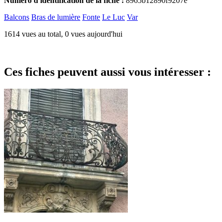
Numéro d'identification de la fiche :
8965b12890f9207e
Balcons
Bras de lumière
Fonte
Le Luc
Var
1614 vues au total, 0 vues aujourd'hui
Ces fiches peuvent aussi vous intéresser :