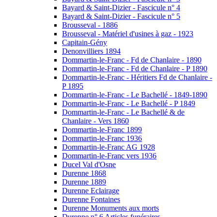
Bayard & Saint-Dizier - Fascicule n° 4
Bayard & Saint-Dizier - Fascicule n° 5
Brousseval - 1886
Brousseval - Matériel d'usines à gaz - 1923
Capitain-Gény
Denonvilliers 1894
Dommartin-le-Franc - Fd de Chanlaire - 1890
Dommartin-le-Franc - Fd de Chanlaire - P 1890
Dommartin-le-Franc - Héritiers Fd de Chanlaire -
P 1895
Dommartin-le-Franc - Le Bachellé - 1849-1890
Dommartin-le-Franc - Le Bachellé - P 1849
Dommartin-le-Franc - Le Bachellé & de
Chanlaire - Vers 1860
Dommartin-le-Franc 1899
Dommartin-le-Franc 1936
Dommartin-le-Franc AG 1928
Dommartin-le-Franc vers 1936
Ducel Val d'Osne
Durenne 1868
Durenne 1889
Durenne Eclairage
Durenne Fontaines
Durenne Monuments aux morts
Durenne n° 6 Articles funéraires