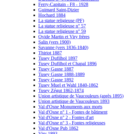
Ferry-Capitain - F8 - 1928
Guimard Saint-Dizier
Hochard 1884
La statue religieuse (PF)
La statue religieuse n° 57
La statue religieuse n° 59
Ovide Martin et Viry frères
Salin (vers 1900)
Savanne (vers 1836-1840)
Thiriot 1887
Tusey Dufilhol 1897
Tusey Dufilhol et Chapal 1896
Tusey Gasne 1887
Tusey Gasne 1888-1889
Tusey Gasne 1892
Tusey Muel et Wahl 1840-1862
Tusey Zégut 1862-1874
Union artistique de Vaucouleurs (après 1895)
Union artistique de Vaucouleurs 1893
Val d'Osne Monuments aux morts
Val d'Osne n° 1 - Fontes de bâtiment
Val d'Osne n° 2 - Fontes d'art
Val d'Osne n° 3 - Fontes religieuses
Val d'Osne Pub 1862
Viry 1893