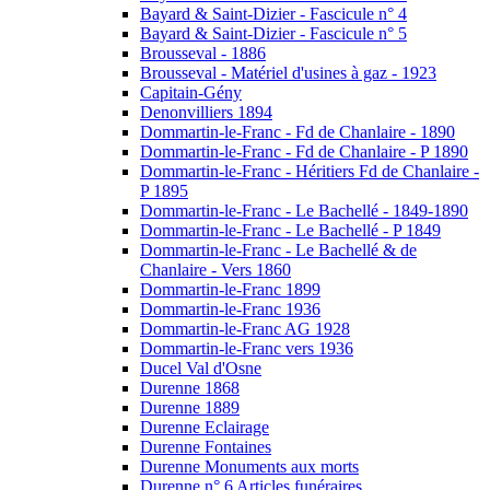
Bayard & Saint-Dizier - Fascicule n° 4
Bayard & Saint-Dizier - Fascicule n° 5
Brousseval - 1886
Brousseval - Matériel d'usines à gaz - 1923
Capitain-Gény
Denonvilliers 1894
Dommartin-le-Franc - Fd de Chanlaire - 1890
Dommartin-le-Franc - Fd de Chanlaire - P 1890
Dommartin-le-Franc - Héritiers Fd de Chanlaire -
P 1895
Dommartin-le-Franc - Le Bachellé - 1849-1890
Dommartin-le-Franc - Le Bachellé - P 1849
Dommartin-le-Franc - Le Bachellé & de
Chanlaire - Vers 1860
Dommartin-le-Franc 1899
Dommartin-le-Franc 1936
Dommartin-le-Franc AG 1928
Dommartin-le-Franc vers 1936
Ducel Val d'Osne
Durenne 1868
Durenne 1889
Durenne Eclairage
Durenne Fontaines
Durenne Monuments aux morts
Durenne n° 6 Articles funéraires