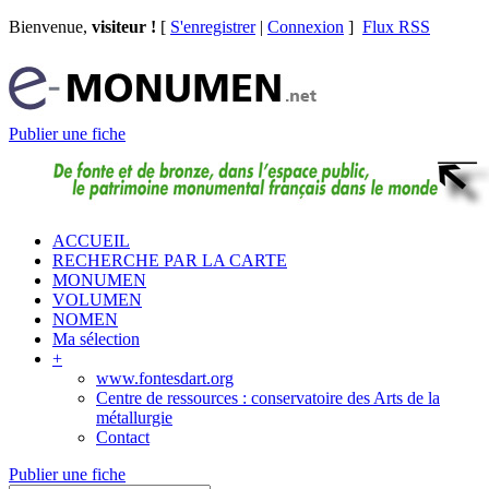
Bienvenue,
visiteur !
[
S'enregistrer
|
Connexion
]
Flux RSS
Publier une fiche
ACCUEIL
RECHERCHE PAR LA CARTE
MONUMEN
VOLUMEN
NOMEN
Ma sélection
+
www.fontesdart.org
Centre de ressources : conservatoire des Arts de la
métallurgie
Contact
Publier une fiche