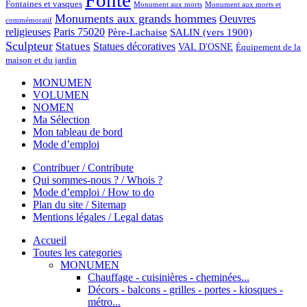
Fonte
Fontaines et vasques
Monument aux morts et
Monument aux morts
Monuments aux grands hommes
Oeuvres
commémoratif
religieuses
Paris 75020
Père-Lachaise
SALIN (vers 1900)
Sculpteur
Statues
Statues décoratives
VAL D'OSNE
Équipement de la
maison et du jardin
MONUMEN
VOLUMEN
NOMEN
Ma Sélection
Mon tableau de bord
Mode d’emploi
Contribuer / Contribute
Qui sommes-nous ? / Whois ?
Mode d’emploi / How to do
Plan du site / Sitemap
Mentions légales / Legal datas
Accueil
Toutes les categories
MONUMEN
Chauffage - cuisinières - cheminées...
Décors - balcons - grilles - portes - kiosques -
métro...