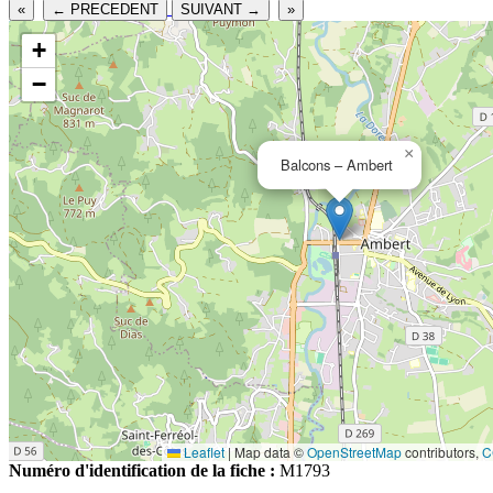
«
← PRECEDENT
SUIVANT →
»
+
−
×
Balcons – Ambert
Leaflet
|
Map data ©
OpenStreetMap
contributors,
C
Numéro d'identification de la fiche :
M1793