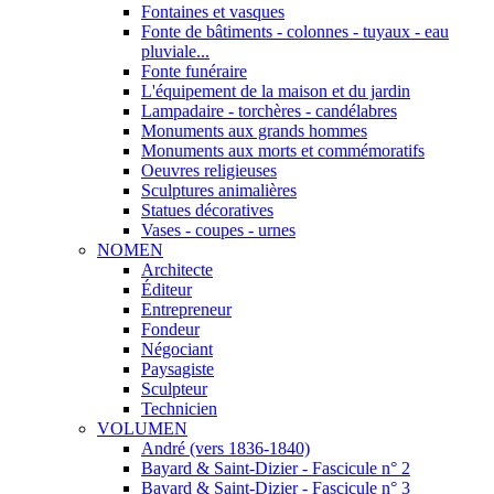
Fontaines et vasques
Fonte de bâtiments - colonnes - tuyaux - eau
pluviale...
Fonte funéraire
L'équipement de la maison et du jardin
Lampadaire - torchères - candélabres
Monuments aux grands hommes
Monuments aux morts et commémoratifs
Oeuvres religieuses
Sculptures animalières
Statues décoratives
Vases - coupes - urnes
NOMEN
Architecte
Éditeur
Entrepreneur
Fondeur
Négociant
Paysagiste
Sculpteur
Technicien
VOLUMEN
André (vers 1836-1840)
Bayard & Saint-Dizier - Fascicule n° 2
Bayard & Saint-Dizier - Fascicule n° 3