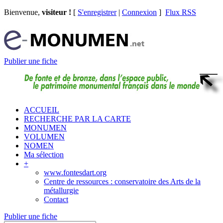
Bienvenue,
visiteur !
[
S'enregistrer
|
Connexion
]
Flux RSS
Publier une fiche
ACCUEIL
RECHERCHE PAR LA CARTE
MONUMEN
VOLUMEN
NOMEN
Ma sélection
+
www.fontesdart.org
Centre de ressources : conservatoire des Arts de la
métallurgie
Contact
Publier une fiche