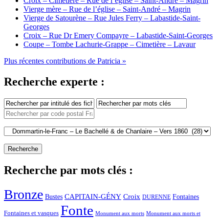
Croix – Cimetière – Rue de l’église – Saint-André – Magrin
Vierge mère – Rue de l’église – Saint-André – Magrin
Vierge de Satourène – Rue Jules Ferry – Labastide-Saint-
Georges
Croix – Rue Dr Emery Compayre – Labastide-Saint-Georges
Coupe – Tombe Lachurie-Grappe – Cimetière – Lavaur
Plus récentes contributions de Patricia »
Recherche experte :
Recherche par mots clés :
Bronze
CAPITAIN-GÉNY
Bustes
Croix
Fontaines
DURENNE
Fonte
Fontaines et vasques
Monument aux morts et
Monument aux morts