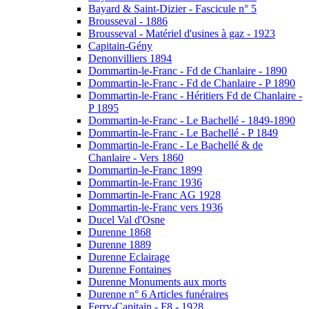
Bayard & Saint-Dizier - Fascicule n° 5
Brousseval - 1886
Brousseval - Matériel d'usines à gaz - 1923
Capitain-Gény
Denonvilliers 1894
Dommartin-le-Franc - Fd de Chanlaire - 1890
Dommartin-le-Franc - Fd de Chanlaire - P 1890
Dommartin-le-Franc - Héritiers Fd de Chanlaire -
P 1895
Dommartin-le-Franc - Le Bachellé - 1849-1890
Dommartin-le-Franc - Le Bachellé - P 1849
Dommartin-le-Franc - Le Bachellé & de
Chanlaire - Vers 1860
Dommartin-le-Franc 1899
Dommartin-le-Franc 1936
Dommartin-le-Franc AG 1928
Dommartin-le-Franc vers 1936
Ducel Val d'Osne
Durenne 1868
Durenne 1889
Durenne Eclairage
Durenne Fontaines
Durenne Monuments aux morts
Durenne n° 6 Articles funéraires
Ferry-Capitain - F8 - 1928