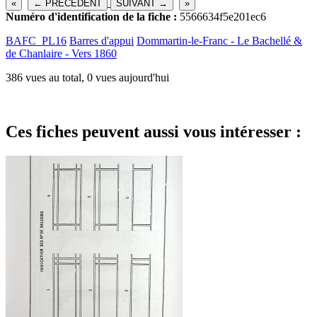
«
← PRECEDENT
SUIVANT →
»
Numéro d'identification de la fiche :
5566634f5e201ec6
BAFC_PL16
Barres d'appui
Dommartin-le-Franc - Le Bachellé &
de Chanlaire - Vers 1860
386 vues au total, 0 vues aujourd'hui
Ces fiches peuvent aussi vous intéresser :