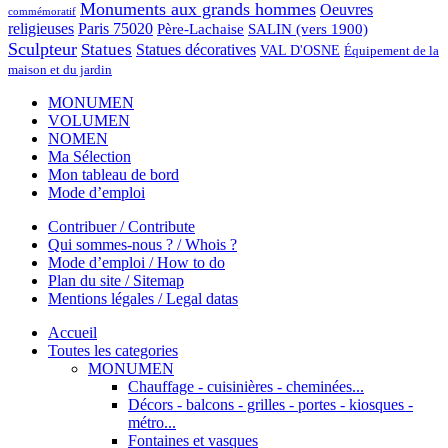
Monuments aux grands hommes
Oeuvres
commémoratif
religieuses
Paris 75020
Père-Lachaise
SALIN (vers 1900)
Sculpteur
Statues
Statues décoratives
VAL D'OSNE
Équipement de la
maison et du jardin
MONUMEN
VOLUMEN
NOMEN
Ma Sélection
Mon tableau de bord
Mode d’emploi
Contribuer / Contribute
Qui sommes-nous ? / Whois ?
Mode d’emploi / How to do
Plan du site / Sitemap
Mentions légales / Legal datas
Accueil
Toutes les categories
MONUMEN
Chauffage - cuisinières - cheminées...
Décors - balcons - grilles - portes - kiosques -
métro...
Fontaines et vasques