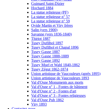
Guimard Saint-Dizier
Hochard 1884
La statue religieuse (PF)
La statue religieuse n° 57
La statue religieuse n° 59
Ovide Martin et Viry frères
Salin (vers 1900)
Savanne (vers 1836-1840)
Thiriot 1887
Tusey Dufilhol 1897
Tusey Dufilhol et Chapal 1896
Tusey Gasne 1887
Tusey Gasne 1888-1889
Tusey Gasne 1892
Tusey Muel et Wahl 1840-1862
Tusey Zégut 1862-1874
Union artistique de Vaucouleurs (après 1895)
Union artistique de Vaucouleurs 1893
Val d'Osne Monuments aux morts
Val d'Osne n° 1 - Fontes de bâtiment
Val d'Osne n° 2 - Fontes d'art
Val d'Osne n° 3 - Fontes religieuses
Val d'Osne Pub 1862
Viry 1893
Contactez-nous