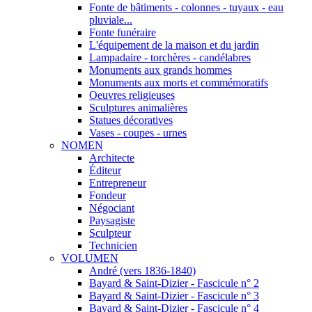
Fonte de bâtiments - colonnes - tuyaux - eau
pluviale...
Fonte funéraire
L'équipement de la maison et du jardin
Lampadaire - torchères - candélabres
Monuments aux grands hommes
Monuments aux morts et commémoratifs
Oeuvres religieuses
Sculptures animalières
Statues décoratives
Vases - coupes - urnes
NOMEN
Architecte
Éditeur
Entrepreneur
Fondeur
Négociant
Paysagiste
Sculpteur
Technicien
VOLUMEN
André (vers 1836-1840)
Bayard & Saint-Dizier - Fascicule n° 2
Bayard & Saint-Dizier - Fascicule n° 3
Bayard & Saint-Dizier - Fascicule n° 4