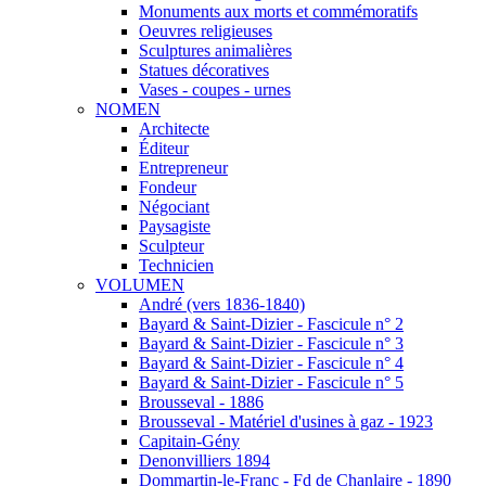
Monuments aux morts et commémoratifs
Oeuvres religieuses
Sculptures animalières
Statues décoratives
Vases - coupes - urnes
NOMEN
Architecte
Éditeur
Entrepreneur
Fondeur
Négociant
Paysagiste
Sculpteur
Technicien
VOLUMEN
André (vers 1836-1840)
Bayard & Saint-Dizier - Fascicule n° 2
Bayard & Saint-Dizier - Fascicule n° 3
Bayard & Saint-Dizier - Fascicule n° 4
Bayard & Saint-Dizier - Fascicule n° 5
Brousseval - 1886
Brousseval - Matériel d'usines à gaz - 1923
Capitain-Gény
Denonvilliers 1894
Dommartin-le-Franc - Fd de Chanlaire - 1890