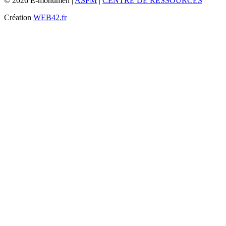
© 2026 E-monumen |
ASPM
|
CENTRE DE RESSOURCES
Création
WEB42.fr