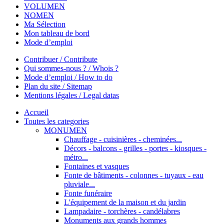
VOLUMEN
NOMEN
Ma Sélection
Mon tableau de bord
Mode d’emploi
Contribuer / Contribute
Qui sommes-nous ? / Whois ?
Mode d’emploi / How to do
Plan du site / Sitemap
Mentions légales / Legal datas
Accueil
Toutes les categories
MONUMEN
Chauffage - cuisinières - cheminées...
Décors - balcons - grilles - portes - kiosques -
métro...
Fontaines et vasques
Fonte de bâtiments - colonnes - tuyaux - eau
pluviale...
Fonte funéraire
L'équipement de la maison et du jardin
Lampadaire - torchères - candélabres
Monuments aux grands hommes