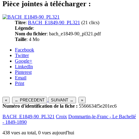
Pièce jointes à télécharger :
Titre
:
BACH_E1849-90_PL321
(21 clics)
Légende
:
Nom du fichier
: bach_e1849-90_pl321.pdf
Taille
: 4 Mo
Facebook
Twitter
Google+
LinkedIn
Pinterest
Email
Print
«
← PRECEDENT
SUIVANT →
»
Numéro d'identification de la fiche :
5566634f5e201ec6
BACH_E1849-90_PL321
Croix
Dommartin-le-Franc - Le Bachellé
- 1849-1890
438 vues au total, 0 vues aujourd'hui