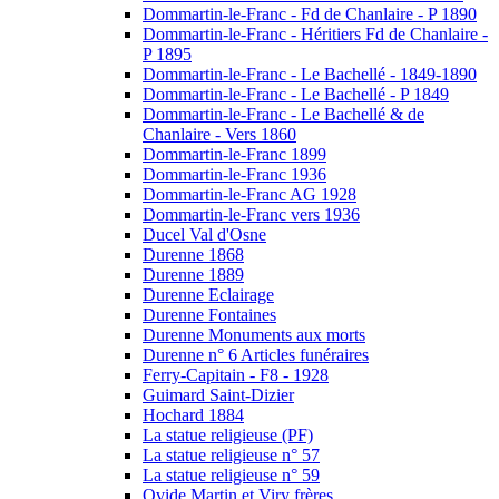
Dommartin-le-Franc - Fd de Chanlaire - P 1890
Dommartin-le-Franc - Héritiers Fd de Chanlaire -
P 1895
Dommartin-le-Franc - Le Bachellé - 1849-1890
Dommartin-le-Franc - Le Bachellé - P 1849
Dommartin-le-Franc - Le Bachellé & de
Chanlaire - Vers 1860
Dommartin-le-Franc 1899
Dommartin-le-Franc 1936
Dommartin-le-Franc AG 1928
Dommartin-le-Franc vers 1936
Ducel Val d'Osne
Durenne 1868
Durenne 1889
Durenne Eclairage
Durenne Fontaines
Durenne Monuments aux morts
Durenne n° 6 Articles funéraires
Ferry-Capitain - F8 - 1928
Guimard Saint-Dizier
Hochard 1884
La statue religieuse (PF)
La statue religieuse n° 57
La statue religieuse n° 59
Ovide Martin et Viry frères