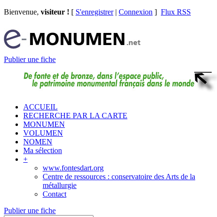
Bienvenue,
visiteur !
[
S'enregistrer
|
Connexion
]
Flux RSS
Publier une fiche
ACCUEIL
RECHERCHE PAR LA CARTE
MONUMEN
VOLUMEN
NOMEN
Ma sélection
+
www.fontesdart.org
Centre de ressources : conservatoire des Arts de la
métallurgie
Contact
Publier une fiche