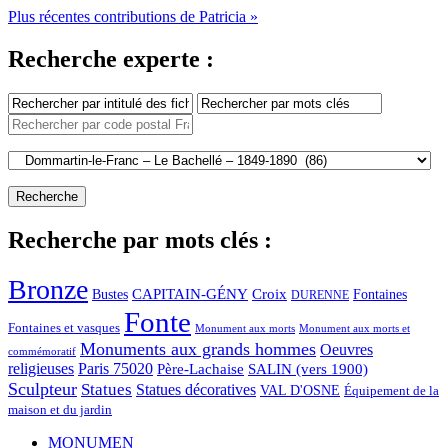
Plus récentes contributions de Patricia »
Recherche experte :
Recherche par mots clés :
Bronze
CAPITAIN-GÉNY
Bustes
Croix
Fontaines
DURENNE
Fonte
Fontaines et vasques
Monument aux morts et
Monument aux morts
Monuments aux grands hommes
Oeuvres
commémoratif
religieuses
Paris 75020
Père-Lachaise
SALIN (vers 1900)
Sculpteur
Statues
Statues décoratives
VAL D'OSNE
Équipement de la
maison et du jardin
MONUMEN