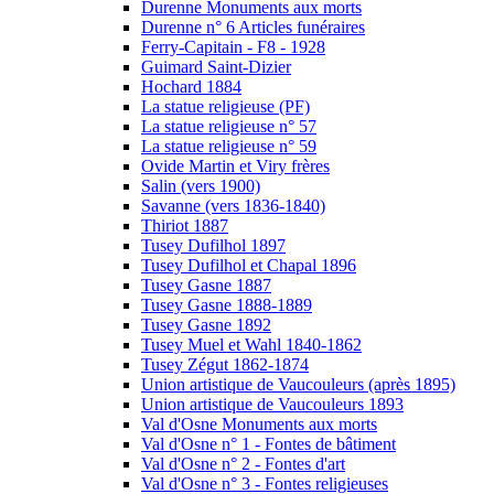
Durenne Monuments aux morts
Durenne n° 6 Articles funéraires
Ferry-Capitain - F8 - 1928
Guimard Saint-Dizier
Hochard 1884
La statue religieuse (PF)
La statue religieuse n° 57
La statue religieuse n° 59
Ovide Martin et Viry frères
Salin (vers 1900)
Savanne (vers 1836-1840)
Thiriot 1887
Tusey Dufilhol 1897
Tusey Dufilhol et Chapal 1896
Tusey Gasne 1887
Tusey Gasne 1888-1889
Tusey Gasne 1892
Tusey Muel et Wahl 1840-1862
Tusey Zégut 1862-1874
Union artistique de Vaucouleurs (après 1895)
Union artistique de Vaucouleurs 1893
Val d'Osne Monuments aux morts
Val d'Osne n° 1 - Fontes de bâtiment
Val d'Osne n° 2 - Fontes d'art
Val d'Osne n° 3 - Fontes religieuses