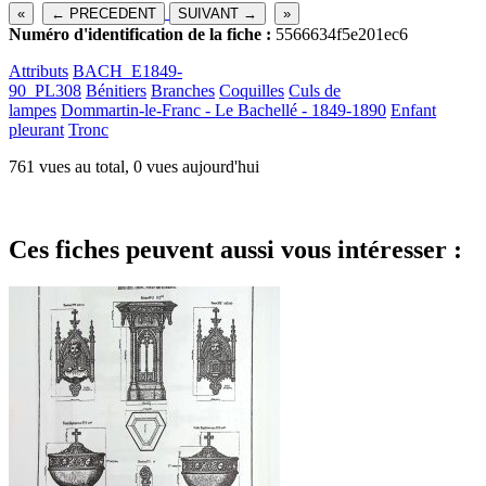
«
← PRECEDENT
SUIVANT →
»
Numéro d'identification de la fiche :
5566634f5e201ec6
Attributs
BACH_E1849-
90_PL308
Bénitiers
Branches
Coquilles
Culs de
lampes
Dommartin-le-Franc - Le Bachellé - 1849-1890
Enfant
pleurant
Tronc
761 vues au total, 0 vues aujourd'hui
Ces fiches peuvent aussi vous intéresser :