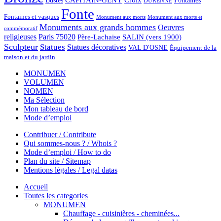
Bustes
Croix
Fontaines
DURENNE
Fonte
Fontaines et vasques
Monument aux morts et
Monument aux morts
Monuments aux grands hommes
Oeuvres
commémoratif
religieuses
Paris 75020
Père-Lachaise
SALIN (vers 1900)
Sculpteur
Statues
Statues décoratives
VAL D'OSNE
Équipement de la
maison et du jardin
MONUMEN
VOLUMEN
NOMEN
Ma Sélection
Mon tableau de bord
Mode d’emploi
Contribuer / Contribute
Qui sommes-nous ? / Whois ?
Mode d’emploi / How to do
Plan du site / Sitemap
Mentions légales / Legal datas
Accueil
Toutes les categories
MONUMEN
Chauffage - cuisinières - cheminées...