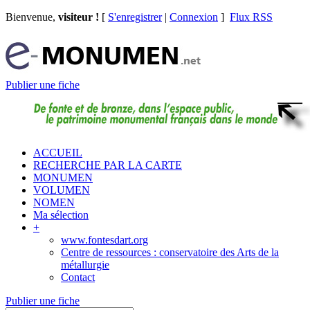
Bienvenue,
visiteur !
[
S'enregistrer
|
Connexion
]
Flux RSS
Publier une fiche
ACCUEIL
RECHERCHE PAR LA CARTE
MONUMEN
VOLUMEN
NOMEN
Ma sélection
+
www.fontesdart.org
Centre de ressources : conservatoire des Arts de la
métallurgie
Contact
Publier une fiche