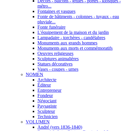
Décors - balcons - grilles - portes - kiosques -
métro...
Fontaines et vasques
Fonte de bâtiments - colonnes - tuyaux - eau
pluviale...
Fonte funéraire
L'équipement de la maison et du jardin
Lampadaire - torchères - candélabres
Monuments aux grands hommes
Monuments aux morts et commémoratifs
Oeuvres religieuses
Sculptures animalières
Statues décoratives
Vases - coupes - urnes
NOMEN
Architecte
Éditeur
Entrepreneur
Fondeur
Négociant
Paysagiste
Sculpteur
Technicien
VOLUMEN
André (vers 1836-1840)