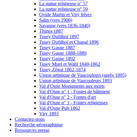
La statue religieuse n° 57
La statue religieuse n° 59
Ovide Martin et Viry frères
Salin (vers 1900)
Savanne (vers 1836-1840)
Thiriot 1887
Tusey Dufilhol 1897
Tusey Dufilhol et Chapal 1896
Tusey Gasne 1887
Tusey Gasne 1888-1889
Tusey Gasne 1892
Tusey Muel et Wahl 1840-1862
Tusey Zégut 1862-1874
Union artistique de Vaucouleurs (après 1895)
Union artistique de Vaucouleurs 1893
Val d'Osne Monuments aux morts
Val d'Osne n° 1 - Fontes de bâtiment
Val d'Osne n° 2 - Fontes d'art
Val d'Osne n° 3 - Fontes religieuses
Val d'Osne Pub 1862
Viry 1893
Contactez-nous
Recherche géographique
Ressources presse