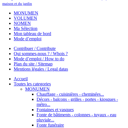
maison et du jardin
MONUMEN
VOLUMEN
NOMEN
Ma Sélection
Mon tableau de bord
Mode d’emploi
Contribuer / Contribute
Qui sommes-nous ? / Whois ?
Mode d’emploi / How to do
Plan du site / Sitemap
Mentions légales / Legal datas
Accueil
Toutes les categories
MONUMEN
Chauffage - cuisinières - cheminées...
Décors - balcons - grilles - portes - kiosques -
métro...
Fontaines et vasques
Fonte de bâtiments - colonnes - tuyaux - eau
pluviale...
Fonte funéraire