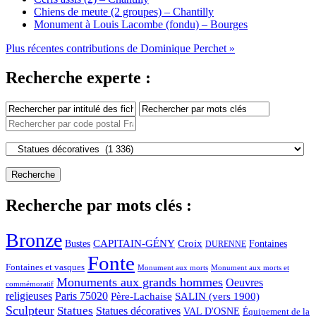
Chiens de meute (2 groupes) – Chantilly
Monument à Louis Lacombe (fondu) – Bourges
Plus récentes contributions de Dominique Perchet »
Recherche experte :
Recherche par mots clés :
Bronze
CAPITAIN-GÉNY
Bustes
Croix
Fontaines
DURENNE
Fonte
Fontaines et vasques
Monument aux morts et
Monument aux morts
Monuments aux grands hommes
Oeuvres
commémoratif
religieuses
Paris 75020
Père-Lachaise
SALIN (vers 1900)
Sculpteur
Statues
Statues décoratives
VAL D'OSNE
Équipement de la