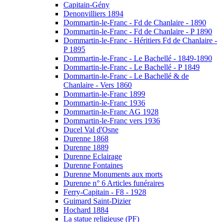
Capitain-Gény
Denonvilliers 1894
Dommartin-le-Franc - Fd de Chanlaire - 1890
Dommartin-le-Franc - Fd de Chanlaire - P 1890
Dommartin-le-Franc - Héritiers Fd de Chanlaire -
P 1895
Dommartin-le-Franc - Le Bachellé - 1849-1890
Dommartin-le-Franc - Le Bachellé - P 1849
Dommartin-le-Franc - Le Bachellé & de
Chanlaire - Vers 1860
Dommartin-le-Franc 1899
Dommartin-le-Franc 1936
Dommartin-le-Franc AG 1928
Dommartin-le-Franc vers 1936
Ducel Val d'Osne
Durenne 1868
Durenne 1889
Durenne Eclairage
Durenne Fontaines
Durenne Monuments aux morts
Durenne n° 6 Articles funéraires
Ferry-Capitain - F8 - 1928
Guimard Saint-Dizier
Hochard 1884
La statue religieuse (PF)