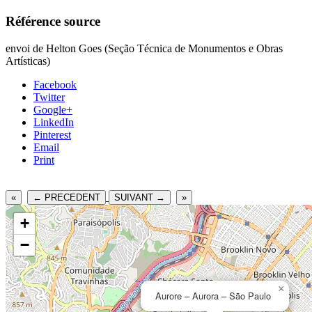
Référence source
envoi de Helton Goes (Seção Técnica de Monumentos e Obras
Artísticas)
Facebook
Twitter
Google+
LinkedIn
Pinterest
Email
Print
«
← PRECEDENT
SUIVANT →
»
+
−
×
Aurore – Aurora – São Paulo