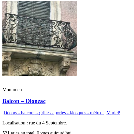
Monumen
Balcon – Olonzac
Décors - balcons - grilles - portes - kiosques - métro...
|
MarieP
Localisation : rue du 4 Septembre.
521 vues au total, 0 vues aujourd'hui