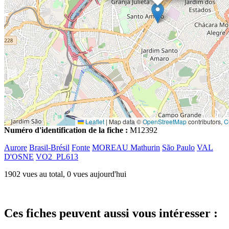
Leaflet
|
Map data ©
OpenStreetMap
contributors,
C
Numéro d'identification de la fiche :
M12392
Aurore
Brasil-Brésil
Fonte
MOREAU Mathurin
São Paulo
VAL
D'OSNE
VO2_PL613
1902 vues au total, 0 vues aujourd'hui
Ces fiches peuvent aussi vous intéresser :