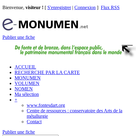
Bienvenue,
visiteur !
[
S'enregistrer
|
Connexion
]
Flux RSS
Publier une fiche
ACCUEIL
RECHERCHE PAR LA CARTE
MONUMEN
VOLUMEN
NOMEN
Ma sélection
+
www.fontesdart.org
Centre de ressources : conservatoire des Arts de la
métallurgie
Contact
Publier une fiche