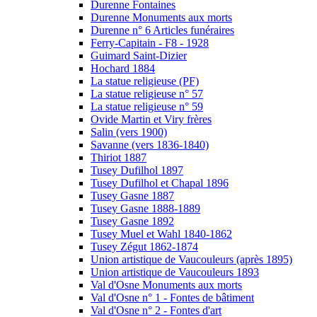
Durenne Fontaines
Durenne Monuments aux morts
Durenne n° 6 Articles funéraires
Ferry-Capitain - F8 - 1928
Guimard Saint-Dizier
Hochard 1884
La statue religieuse (PF)
La statue religieuse n° 57
La statue religieuse n° 59
Ovide Martin et Viry frères
Salin (vers 1900)
Savanne (vers 1836-1840)
Thiriot 1887
Tusey Dufilhol 1897
Tusey Dufilhol et Chapal 1896
Tusey Gasne 1887
Tusey Gasne 1888-1889
Tusey Gasne 1892
Tusey Muel et Wahl 1840-1862
Tusey Zégut 1862-1874
Union artistique de Vaucouleurs (après 1895)
Union artistique de Vaucouleurs 1893
Val d'Osne Monuments aux morts
Val d'Osne n° 1 - Fontes de bâtiment
Val d'Osne n° 2 - Fontes d'art