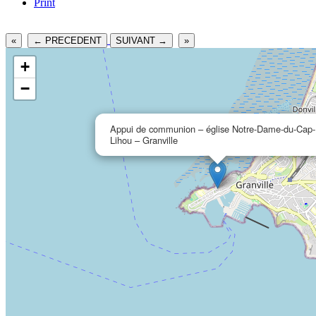
Print
«
← PRECEDENT
SUIVANT →
»
+
−
Appui de communion – église Notre-Dame-du-Cap-
Lihou – Granville