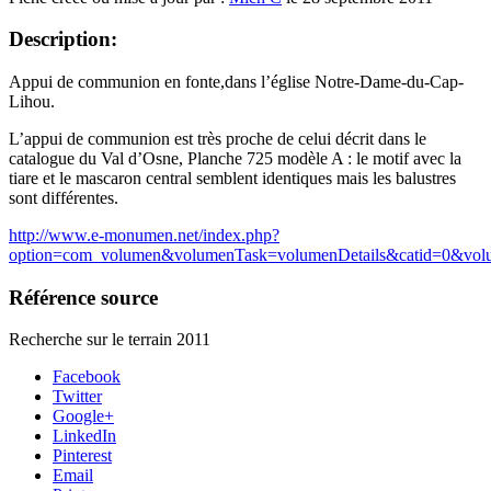
Description:
Appui de communion en fonte,dans l’église Notre-Dame-du-Cap-
Lihou.
L’appui de communion est très proche de celui décrit dans le
catalogue du Val d’Osne, Planche 725 modèle A : le motif avec la
tiare et le mascaron central semblent identiques mais les balustres
sont différentes.
http://www.e-monumen.net/index.php?
option=com_volumen&volumenTask=volumenDetails&catid=0&vol
Référence source
Recherche sur le terrain 2011
Facebook
Twitter
Google+
LinkedIn
Pinterest
Email