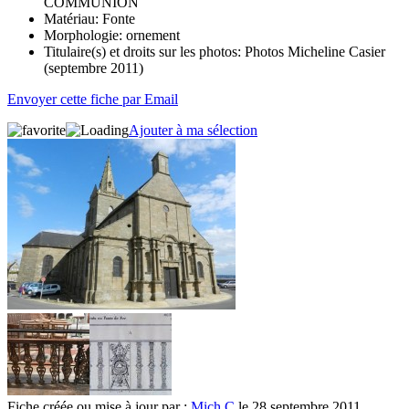
COMMUNION
Matériau:
Fonte
Morphologie:
ornement
Titulaire(s) et droits sur les photos:
Photos Micheline Casier
(septembre 2011)
Envoyer cette fiche par Email
Ajouter à ma sélection
Fiche créée ou mise à jour par :
Mich C
le 28 septembre 2011