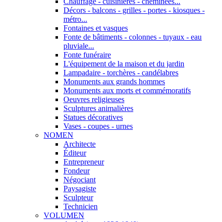
Chauffage - cuisinières - cheminées...
Décors - balcons - grilles - portes - kiosques -
métro...
Fontaines et vasques
Fonte de bâtiments - colonnes - tuyaux - eau
pluviale...
Fonte funéraire
L'équipement de la maison et du jardin
Lampadaire - torchères - candélabres
Monuments aux grands hommes
Monuments aux morts et commémoratifs
Oeuvres religieuses
Sculptures animalières
Statues décoratives
Vases - coupes - urnes
NOMEN
Architecte
Éditeur
Entrepreneur
Fondeur
Négociant
Paysagiste
Sculpteur
Technicien
VOLUMEN