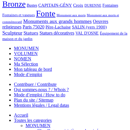
Bronze
CAPITAIN-GÉNY
Bustes
Croix
Fontaines
DURENNE
Fonte
Fontaines et vasques
Monument aux morts et
Monument aux morts
Monuments aux grands hommes
Oeuvres
commémoratif
religieuses
Paris 75020
Père-Lachaise
SALIN (vers 1900)
Sculpteur
Statues
Statues décoratives
VAL D'OSNE
Équipement de la
maison et du jardin
MONUMEN
VOLUMEN
NOMEN
Ma Sélection
Mon tableau de bord
Mode d’emploi
Contribuer / Contribute
Qui sommes-nous ? / Whois ?
Mode d’emploi / How to do
Plan du site / Sitemap
Mentions légales / Legal datas
Accueil
Toutes les categories
MONUMEN