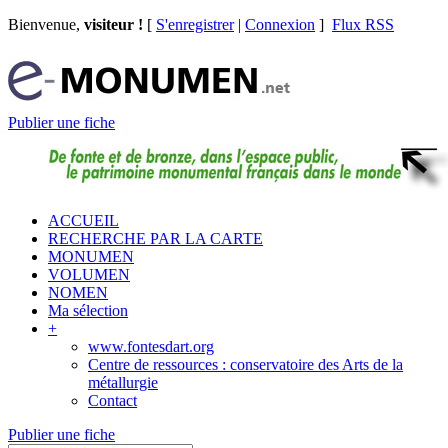
Bienvenue,
visiteur !
[
S'enregistrer
|
Connexion
]
Flux RSS
Publier une fiche
ACCUEIL
RECHERCHE PAR LA CARTE
MONUMEN
VOLUMEN
NOMEN
Ma sélection
+
www.fontesdart.org
Centre de ressources : conservatoire des Arts de la
métallurgie
Contact
Publier une fiche