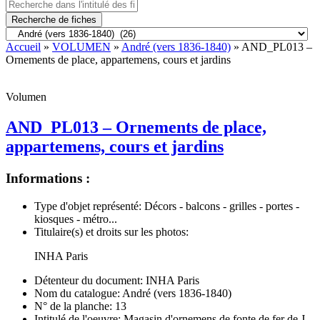
Recherche de fiches
Accueil
»
VOLUMEN
»
André (vers 1836-1840)
» AND_PL013 –
Ornements de place, appartemens, cours et jardins
Volumen
AND_PL013 – Ornements de place,
appartemens, cours et jardins
Informations :
Type d'objet représenté:
Décors - balcons - grilles - portes -
kiosques - métro...
Titulaire(s) et droits sur les photos:
INHA Paris
Détenteur du document:
INHA Paris
Nom du catalogue:
André (vers 1836-1840)
N° de la planche:
13
Intitulé de l'oeuvre:
Magasin d'ornemens de fonte de fer de J.