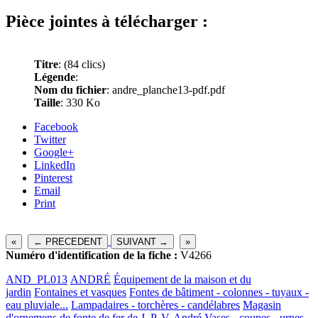
Pièce jointes à télécharger :
Titre
:
(84 clics)
Légende
:
Nom du fichier
: andre_planche13-pdf.pdf
Taille
: 330 Ko
Facebook
Twitter
Google+
LinkedIn
Pinterest
Email
Print
«
← PRECEDENT
SUIVANT →
»
Numéro d'identification de la fiche :
V4266
AND_PL013
ANDRÉ
Équipement de la maison et du
jardin
Fontaines et vasques
Fontes de bâtiment - colonnes - tuyaux -
eau pluviale...
Lampadaires - torchères - candélabres
Magasin
d'ornemens de fonte de fer de J. P. V. André
Vases - coupes - urnes