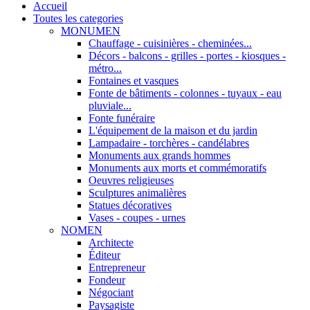
Accueil
Toutes les categories
MONUMEN
Chauffage - cuisinières - cheminées...
Décors - balcons - grilles - portes - kiosques -
métro...
Fontaines et vasques
Fonte de bâtiments - colonnes - tuyaux - eau
pluviale...
Fonte funéraire
L'équipement de la maison et du jardin
Lampadaire - torchères - candélabres
Monuments aux grands hommes
Monuments aux morts et commémoratifs
Oeuvres religieuses
Sculptures animalières
Statues décoratives
Vases - coupes - urnes
NOMEN
Architecte
Éditeur
Entrepreneur
Fondeur
Négociant
Paysagiste