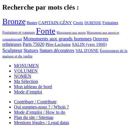
Recherche par mots clés :
Bronze
CAPITAIN-GÉNY
Bustes
Croix
Fontaines
DURENNE
Fonte
Fontaines et vasques
Monument aux morts et
Monument aux morts
Monuments aux grands hommes
Oeuvres
commémoratif
religieuses
Paris 75020
Père-Lachaise
SALIN (vers 1900)
Sculpteur
Statues
Statues décoratives
VAL D'OSNE
Équipement de la
maison et du jardin
MONUMEN
VOLUMEN
NOMEN
Ma Sélection
Mon tableau de bord
Mode d’emploi
Contribuer / Contribute
Qui sommes-nous ? / Whois ?
Mode d’emploi / How to do
Plan du site / Sitemap
Mentions légales / Legal datas