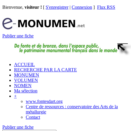
Bienvenue,
visiteur !
[
S'enregistrer
|
Connexion
]
Flux RSS
Publier une fiche
ACCUEIL
RECHERCHE PAR LA CARTE
MONUMEN
VOLUMEN
NOMEN
Ma sélection
+
www.fontesdart.org
Centre de ressources : conservatoire des Arts de la
métallurgie
Contact
Publier une fiche