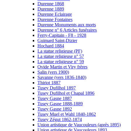
Durenne 1868
Durenne 1889
Durenne Eclairage
Durenne Fontaines
Durenne Monuments aux morts
Durenne n° 6 Articles funéraires
Ferry-Capitain - F8 - 1928
Guimard Saint-Dizier
Hochard 1884
La statue religieuse (PF)
La statue religieuse n° 57
La statue religieuse n° 59
Ovide Martin et Viry frères
Salin (vers 1900)
Savanne (vers 1836-1840)
Thiriot 1887
Tusey Dufilhol 1897
Tusey Dufilhol et Chapal 1896
Tusey Gasne 1887
Tusey Gasne 1888-1889
Tusey Gasne 1892
Tusey Muel et Wahl 1840-1862
Tusey Zégut 1862-1874
Union artistique de Vaucouleurs (après 1895)
Union artistique de Vaucouleurs 1893