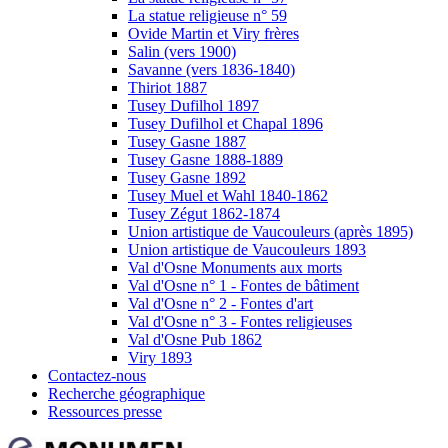
La statue religieuse n° 59
Ovide Martin et Viry frères
Salin (vers 1900)
Savanne (vers 1836-1840)
Thiriot 1887
Tusey Dufilhol 1897
Tusey Dufilhol et Chapal 1896
Tusey Gasne 1887
Tusey Gasne 1888-1889
Tusey Gasne 1892
Tusey Muel et Wahl 1840-1862
Tusey Zégut 1862-1874
Union artistique de Vaucouleurs (après 1895)
Union artistique de Vaucouleurs 1893
Val d'Osne Monuments aux morts
Val d'Osne n° 1 - Fontes de bâtiment
Val d'Osne n° 2 - Fontes d'art
Val d'Osne n° 3 - Fontes religieuses
Val d'Osne Pub 1862
Viry 1893
Contactez-nous
Recherche géographique
Ressources presse