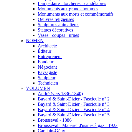
Lampadaire - torchères - candélabres
Monuments aux grands hommes
Monuments aux morts et commémoratifs
Oeuvres religieuses
Sculptures animalières
Statues décoratives
Vases - coupes - urnes
NOMEN
Architecte
Éditeur
Entrepreneur
Fondeur
Négociant
Paysagiste
Sculpteur
Technicien
VOLUMEN
André (vers 1836-1840)
Bayard & Saint-Dizier - Fascicule n° 2
Bayard & Saint-Dizier - Fascicule n° 3
Bayard & Saint-Dizier - Fascicule n° 4
Bayard & Saint-Dizier - Fascicule n° 5
Brousseval - 1886
Brousseval - Matériel d'usines à gaz - 1923
Capitain-Gény