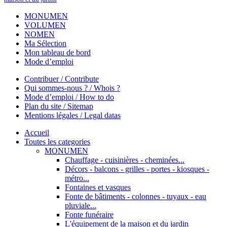
MONUMEN
VOLUMEN
NOMEN
Ma Sélection
Mon tableau de bord
Mode d’emploi
Contribuer / Contribute
Qui sommes-nous ? / Whois ?
Mode d’emploi / How to do
Plan du site / Sitemap
Mentions légales / Legal datas
Accueil
Toutes les categories
MONUMEN
Chauffage - cuisinières - cheminées...
Décors - balcons - grilles - portes - kiosques -
métro...
Fontaines et vasques
Fonte de bâtiments - colonnes - tuyaux - eau
pluviale...
Fonte funéraire
L'équipement de la maison et du jardin