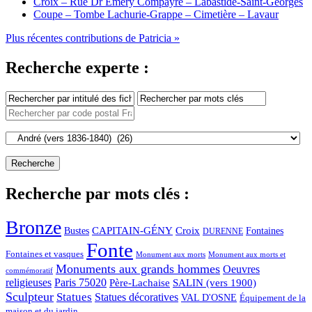
Croix – Rue Dr Emery Compayre – Labastide-Saint-Georges
Coupe – Tombe Lachurie-Grappe – Cimetière – Lavaur
Plus récentes contributions de Patricia »
Recherche experte :
Recherche par mots clés :
Bronze
CAPITAIN-GÉNY
Bustes
Croix
Fontaines
DURENNE
Fonte
Fontaines et vasques
Monument aux morts et
Monument aux morts
Monuments aux grands hommes
Oeuvres
commémoratif
religieuses
Paris 75020
Père-Lachaise
SALIN (vers 1900)
Sculpteur
Statues
Statues décoratives
VAL D'OSNE
Équipement de la
maison et du jardin