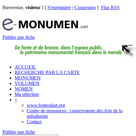
Bienvenue,
visiteur !
[
S'enregistrer
|
Connexion
]
Flux RSS
Publier une fiche
ACCUEIL
RECHERCHE PAR LA CARTE
MONUMEN
VOLUMEN
NOMEN
Ma sélection
+
www.fontesdart.org
Centre de ressources : conservatoire des Arts de la
métallurgie
Contact
Publier une fiche