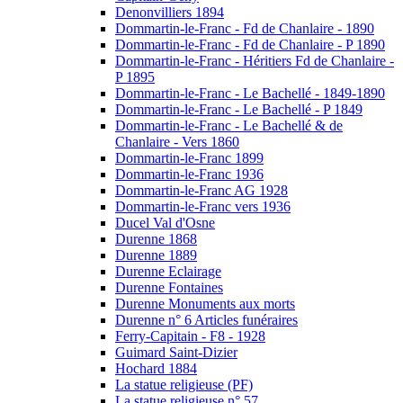
Denonvilliers 1894
Dommartin-le-Franc - Fd de Chanlaire - 1890
Dommartin-le-Franc - Fd de Chanlaire - P 1890
Dommartin-le-Franc - Héritiers Fd de Chanlaire -
P 1895
Dommartin-le-Franc - Le Bachellé - 1849-1890
Dommartin-le-Franc - Le Bachellé - P 1849
Dommartin-le-Franc - Le Bachellé & de
Chanlaire - Vers 1860
Dommartin-le-Franc 1899
Dommartin-le-Franc 1936
Dommartin-le-Franc AG 1928
Dommartin-le-Franc vers 1936
Ducel Val d'Osne
Durenne 1868
Durenne 1889
Durenne Eclairage
Durenne Fontaines
Durenne Monuments aux morts
Durenne n° 6 Articles funéraires
Ferry-Capitain - F8 - 1928
Guimard Saint-Dizier
Hochard 1884
La statue religieuse (PF)
La statue religieuse n° 57