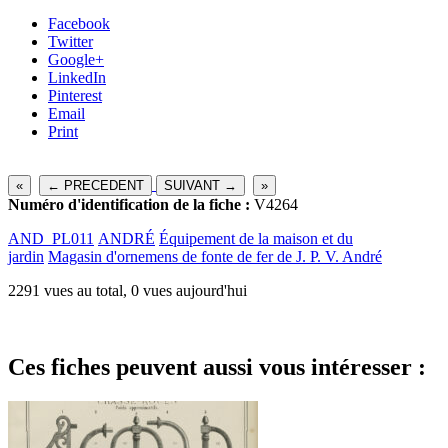
Facebook
Twitter
Google+
LinkedIn
Pinterest
Email
Print
«
← PRECEDENT
SUIVANT →
»
Numéro d'identification de la fiche :
V4264
AND_PL011
ANDRÉ
Équipement de la maison et du
jardin
Magasin d'ornemens de fonte de fer de J. P. V. André
2291 vues au total, 0 vues aujourd'hui
Ces fiches peuvent aussi vous intéresser :