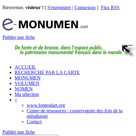
Bienvenue,
visiteur !
[
S'enregistrer
|
Connexion
]
Flux RSS
Publier une fiche
ACCUEIL
RECHERCHE PAR LA CARTE
MONUMEN
VOLUMEN
NOMEN
Ma sélection
+
www.fontesdart.org
Centre de ressources : conservatoire des Arts de la
métallurgie
Contact
Publier une fiche