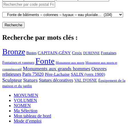
Recherche par mots clés :
Bronze
CAPITAIN-GÉNY
Bustes
Croix
Fontaines
DURENNE
Fonte
Fontaines et vasques
Monument aux morts et
Monument aux morts
Monuments aux grands hommes
Oeuvres
commémoratif
religieuses
Paris 75020
Père-Lachaise
SALIN (vers 1900)
Sculpteur
Statues
Statues décoratives
VAL D'OSNE
Équipement de la
maison et du jardin
MONUMEN
VOLUMEN
NOMEN
Ma Sélection
Mon tableau de bord
Mode d’emploi