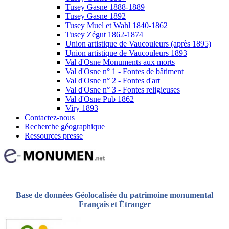
Tusey Gasne 1888-1889
Tusey Gasne 1892
Tusey Muel et Wahl 1840-1862
Tusey Zégut 1862-1874
Union artistique de Vaucouleurs (après 1895)
Union artistique de Vaucouleurs 1893
Val d'Osne Monuments aux morts
Val d'Osne n° 1 - Fontes de bâtiment
Val d'Osne n° 2 - Fontes d'art
Val d'Osne n° 3 - Fontes religieuses
Val d'Osne Pub 1862
Viry 1893
Contactez-nous
Recherche géographique
Ressources presse
Base de données Géolocalisée du patrimoine monumental
Français et Étranger