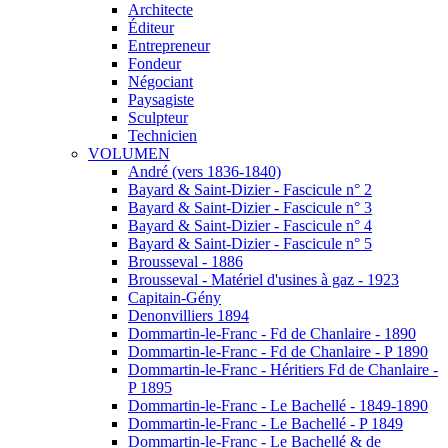
Architecte
Éditeur
Entrepreneur
Fondeur
Négociant
Paysagiste
Sculpteur
Technicien
VOLUMEN
André (vers 1836-1840)
Bayard & Saint-Dizier - Fascicule n° 2
Bayard & Saint-Dizier - Fascicule n° 3
Bayard & Saint-Dizier - Fascicule n° 4
Bayard & Saint-Dizier - Fascicule n° 5
Brousseval - 1886
Brousseval - Matériel d'usines à gaz - 1923
Capitain-Gény
Denonvilliers 1894
Dommartin-le-Franc - Fd de Chanlaire - 1890
Dommartin-le-Franc - Fd de Chanlaire - P 1890
Dommartin-le-Franc - Héritiers Fd de Chanlaire -
P 1895
Dommartin-le-Franc - Le Bachellé - 1849-1890
Dommartin-le-Franc - Le Bachellé - P 1849
Dommartin-le-Franc - Le Bachellé & de