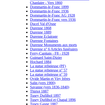
Chanlaire - Vers 1860
Dommartin-le-Franc 1899
Dommartin-le-Franc 1936
Dommartin-le-Franc AG 1928
Dommartin-le-Franc vers 1936
Ducel Val d'Osne
Durenne 1868
Durenne 1889
Durenne Eclairage
Durenne Fontaines
Durenne Monuments aux morts
Durenne n° 6 Articles funéraires
Ferry-Capitain - F8 - 1928
Guimard Saint-Dizier
Hochard 1884
La statue religieuse (PF)
La statue religieuse n° 57
La statue religieuse n° 59
Ovide Martin et Viry frères
Salin (vers 1900)
Savanne (vers 1836-1840)
Thiriot 1887
Tusey Dufilhol 1897
Tusey Dufilhol et Chapal 1896
Tusey Gasne 1887