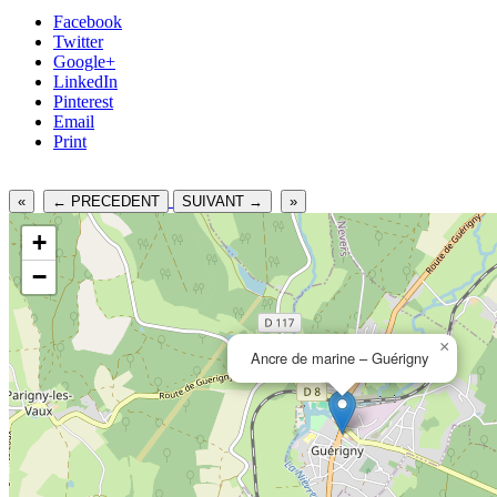
Facebook
Twitter
Google+
LinkedIn
Pinterest
Email
Print
«
← PRECEDENT
SUIVANT →
»
+
−
×
Ancre de marine – Guérigny