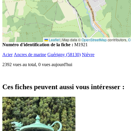
Leaflet
|
Map data ©
OpenStreetMap
contributors,
C
Numéro d'identification de la fiche :
M1921
Acier
Ancres de marine
Guérigny (58130)
Nièvre
2392 vues au total, 0 vues aujourd'hui
Ces fiches peuvent aussi vous intéresser :