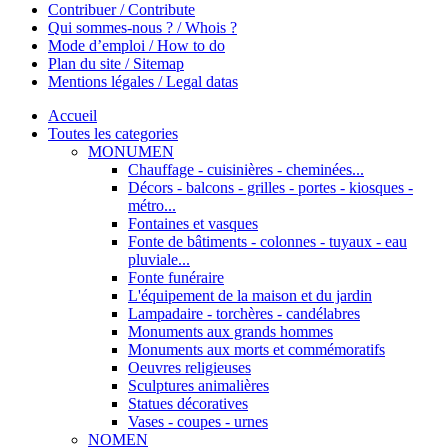
Contribuer / Contribute
Qui sommes-nous ? / Whois ?
Mode d’emploi / How to do
Plan du site / Sitemap
Mentions légales / Legal datas
Accueil
Toutes les categories
MONUMEN
Chauffage - cuisinières - cheminées...
Décors - balcons - grilles - portes - kiosques -
métro...
Fontaines et vasques
Fonte de bâtiments - colonnes - tuyaux - eau
pluviale...
Fonte funéraire
L'équipement de la maison et du jardin
Lampadaire - torchères - candélabres
Monuments aux grands hommes
Monuments aux morts et commémoratifs
Oeuvres religieuses
Sculptures animalières
Statues décoratives
Vases - coupes - urnes
NOMEN