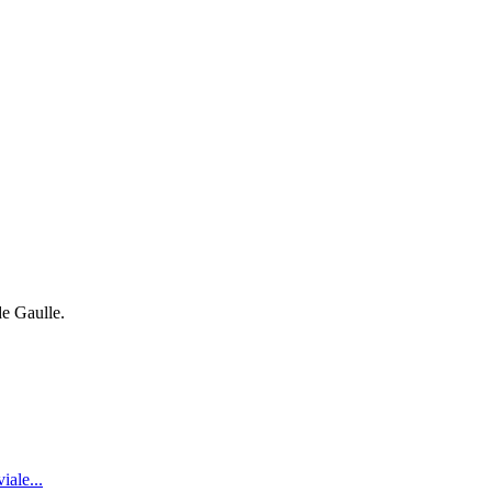
de Gaulle.
iale...