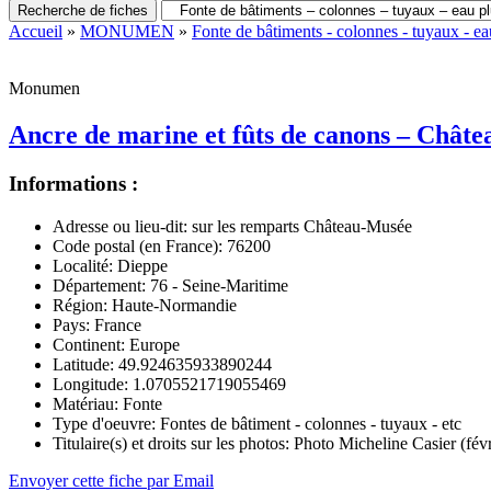
Recherche de fiches
Accueil
»
MONUMEN
»
Fonte de bâtiments - colonnes - tuyaux - eau
Monumen
Ancre de marine et fûts de canons – Chât
Informations :
Adresse ou lieu-dit:
sur les remparts Château-Musée
Code postal (en France):
76200
Localité:
Dieppe
Département:
76 - Seine-Maritime
Région:
Haute-Normandie
Pays:
France
Continent:
Europe
Latitude:
49.924635933890244
Longitude:
1.0705521719055469
Matériau:
Fonte
Type d'oeuvre:
Fontes de bâtiment - colonnes - tuyaux - etc
Titulaire(s) et droits sur les photos:
Photo Micheline Casier (févr
Envoyer cette fiche par Email