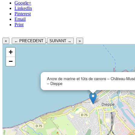
Google+
LinkedIn
Pinterest
Email
Print
«
← PRECEDENT
SUIVANT →
»
+
−
Ancre de marine et fûts de canons – Château-Mus
– Dieppe