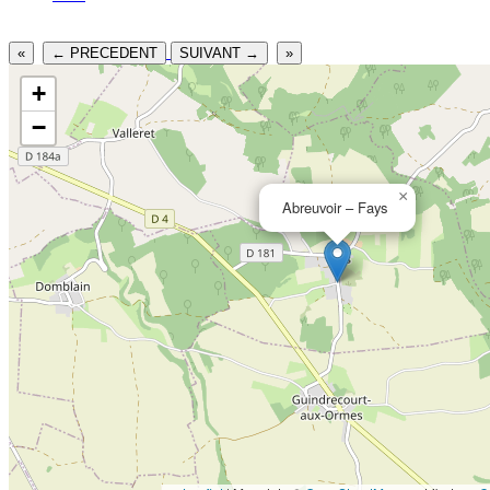
«
← PRECEDENT
SUIVANT →
»
+
−
×
Abreuvoir – Fays