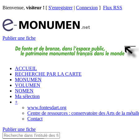
Bienvenue,
visiteur !
[
S'enregistrer
|
Connexion
]
Flux RSS
Publier une fiche
ACCUEIL
RECHERCHE PAR LA CARTE
MONUMEN
VOLUMEN
NOMEN
Ma sélection
+
www.fontesdart.org
Centre de ressources : conservatoire des Arts de la métall
Contact
Publier une fiche