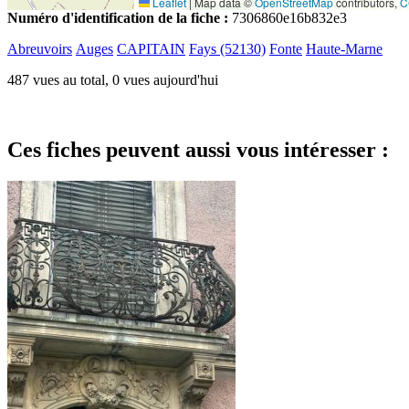
Leaflet
|
Map data ©
OpenStreetMap
contributors,
C
Numéro d'identification de la fiche :
7306860e16b832e3
Abreuvoirs
Auges
CAPITAIN
Fays (52130)
Fonte
Haute-Marne
487 vues au total, 0 vues aujourd'hui
Ces fiches peuvent aussi vous intéresser :