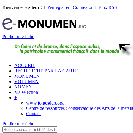
Bienvenue,
visiteur !
[
S'enregistrer
|
Connexion
]
Flux RSS
Publier une fiche
ACCUEIL
RECHERCHE PAR LA CARTE
MONUMEN
VOLUMEN
NOMEN
Ma sélection
+
www.fontesdart.org
Centre de ressources : conservatoire des Arts de la métall
Contact
Publier une fiche