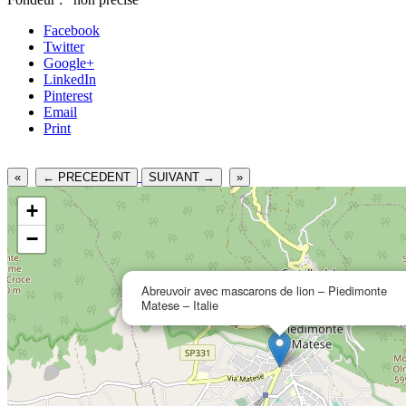
Facebook
Twitter
Google+
LinkedIn
Pinterest
Email
Print
«
← PRECEDENT
SUIVANT →
»
+
−
Abreuvoir avec mascarons de lion – Piedimonte
Matese – Italie