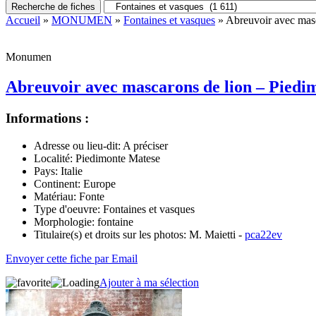
Recherche de fiches
Accueil
»
MONUMEN
»
Fontaines et vasques
» Abreuvoir avec masc
Monumen
Abreuvoir avec mascarons de lion – Piedim
Informations :
Adresse ou lieu-dit:
A préciser
Localité:
Piedimonte Matese
Pays:
Italie
Continent:
Europe
Matériau:
Fonte
Type d'oeuvre:
Fontaines et vasques
Morphologie:
fontaine
Titulaire(s) et droits sur les photos:
M. Maietti -
pca22ev
Envoyer cette fiche par Email
Ajouter à ma sélection