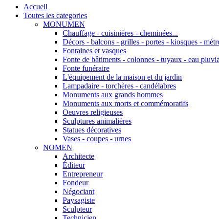
Accueil
Toutes les categories
MONUMEN
Chauffage - cuisinières - cheminées...
Décors - balcons - grilles - portes - kiosques - métro
Fontaines et vasques
Fonte de bâtiments - colonnes - tuyaux - eau pluvia
Fonte funéraire
L'équipement de la maison et du jardin
Lampadaire - torchères - candélabres
Monuments aux grands hommes
Monuments aux morts et commémoratifs
Oeuvres religieuses
Sculptures animalières
Statues décoratives
Vases - coupes - urnes
NOMEN
Architecte
Éditeur
Entrepreneur
Fondeur
Négociant
Paysagiste
Sculpteur
Technicien