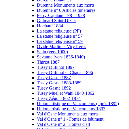
Durenne Monuments aux morts
Durenne n° 6 Articles funéraires
Ferry-Capitain - F8 - 1928
Guimard Saint-Dizier
Hochard 1884
La statue religieuse (PF)
La statue religieuse n° 57
La statue religieuse n° 59
Ovide Martin et Viry frères
Salin (vers 1900)
Savanne (vers 1836-1840)
Thiriot 1887
Tusey Dufilhol 1897
Tusey Dufilhol et Chapal 1896
Tusey Gasne 1887
Tusey Gasne 1888-1889
Tusey Gasne 1892
Tusey Muel et Wahl 1840-1862
Tusey Zégut 1862-1874
Union artistique de Vaucouleurs (après 1895)
Union artistique de Vaucouleurs 1893
Val d'Osne Monuments aux morts
Val d'Osne n° 1 - Fontes de bâtiment
Val d'Osne n° 2 - Fontes d'art