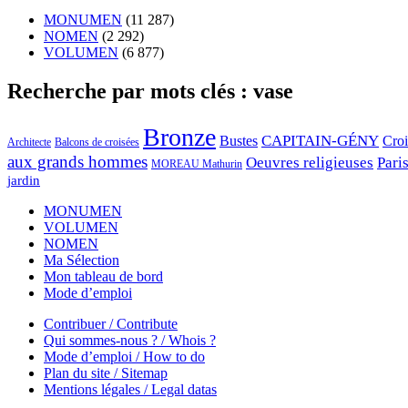
MONUMEN
(11 287)
NOMEN
(2 292)
VOLUMEN
(6 877)
Recherche par mots clés : vase
Bronze
CAPITAIN-GÉNY
Bustes
Cro
Architecte
Balcons de croisées
aux grands hommes
Oeuvres religieuses
Pari
MOREAU Mathurin
jardin
MONUMEN
VOLUMEN
NOMEN
Ma Sélection
Mon tableau de bord
Mode d’emploi
Contribuer / Contribute
Qui sommes-nous ? / Whois ?
Mode d’emploi / How to do
Plan du site / Sitemap
Mentions légales / Legal datas