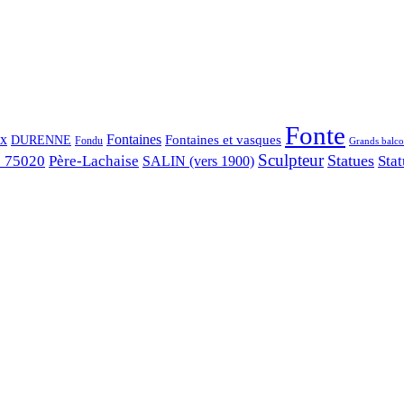
Fonte
ix
Fontaines
Fontaines et vasques
DURENNE
Fondu
Grands balco
Sculpteur
Statues
s 75020
Père-Lachaise
Stat
SALIN (vers 1900)