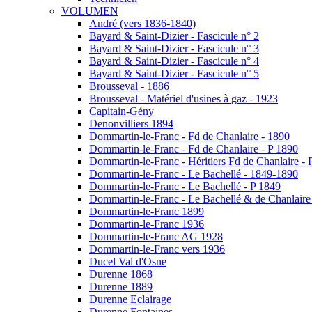
VOLUMEN
André (vers 1836-1840)
Bayard & Saint-Dizier - Fascicule n° 2
Bayard & Saint-Dizier - Fascicule n° 3
Bayard & Saint-Dizier - Fascicule n° 4
Bayard & Saint-Dizier - Fascicule n° 5
Brousseval - 1886
Brousseval - Matériel d'usines à gaz - 1923
Capitain-Gény
Denonvilliers 1894
Dommartin-le-Franc - Fd de Chanlaire - 1890
Dommartin-le-Franc - Fd de Chanlaire - P 1890
Dommartin-le-Franc - Héritiers Fd de Chanlaire - 
Dommartin-le-Franc - Le Bachellé - 1849-1890
Dommartin-le-Franc - Le Bachellé - P 1849
Dommartin-le-Franc - Le Bachellé & de Chanlaire
Dommartin-le-Franc 1899
Dommartin-le-Franc 1936
Dommartin-le-Franc AG 1928
Dommartin-le-Franc vers 1936
Ducel Val d'Osne
Durenne 1868
Durenne 1889
Durenne Eclairage
Durenne Fontaines