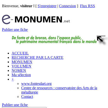
Bienvenue,
visiteur !
[
S'enregistrer
|
Connexion
]
Flux RSS
Publier une fiche
ACCUEIL
RECHERCHE PAR LA CARTE
MONUMEN
VOLUMEN
NOMEN
Ma sélection
+
www.fontesdart.org
Centre de ressources : conservatoire des Arts de la
métallurgie
Contact
Publier une fiche