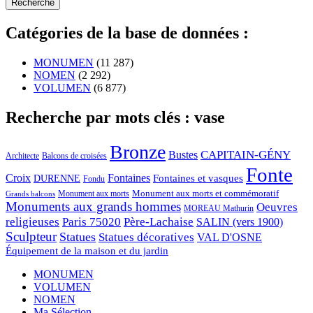
Catégories de la base de données :
MONUMEN
(11 287)
NOMEN
(2 292)
VOLUMEN
(6 877)
Recherche par mots clés : vase
Bronze
CAPITAIN-GÉNY
Bustes
Architecte
Balcons de croisées
Fonte
Croix
Fontaines
Fontaines et vasques
DURENNE
Fondu
Monument aux morts et commémoratif
Monument aux morts
Grands balcons
Monuments aux grands hommes
Oeuvres
MOREAU Mathurin
religieuses
Paris 75020
Père-Lachaise
SALIN (vers 1900)
Sculpteur
Statues
Statues décoratives
VAL D'OSNE
Équipement de la maison et du jardin
MONUMEN
VOLUMEN
NOMEN
Ma Sélection