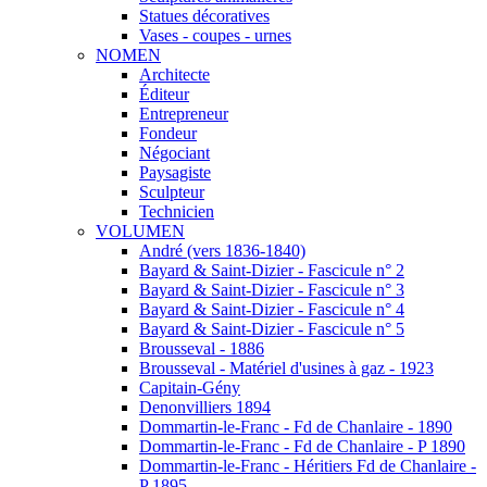
Statues décoratives
Vases - coupes - urnes
NOMEN
Architecte
Éditeur
Entrepreneur
Fondeur
Négociant
Paysagiste
Sculpteur
Technicien
VOLUMEN
André (vers 1836-1840)
Bayard & Saint-Dizier - Fascicule n° 2
Bayard & Saint-Dizier - Fascicule n° 3
Bayard & Saint-Dizier - Fascicule n° 4
Bayard & Saint-Dizier - Fascicule n° 5
Brousseval - 1886
Brousseval - Matériel d'usines à gaz - 1923
Capitain-Gény
Denonvilliers 1894
Dommartin-le-Franc - Fd de Chanlaire - 1890
Dommartin-le-Franc - Fd de Chanlaire - P 1890
Dommartin-le-Franc - Héritiers Fd de Chanlaire -
P 1895