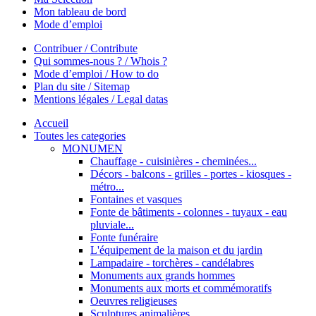
Mon tableau de bord
Mode d’emploi
Contribuer / Contribute
Qui sommes-nous ? / Whois ?
Mode d’emploi / How to do
Plan du site / Sitemap
Mentions légales / Legal datas
Accueil
Toutes les categories
MONUMEN
Chauffage - cuisinières - cheminées...
Décors - balcons - grilles - portes - kiosques -
métro...
Fontaines et vasques
Fonte de bâtiments - colonnes - tuyaux - eau
pluviale...
Fonte funéraire
L'équipement de la maison et du jardin
Lampadaire - torchères - candélabres
Monuments aux grands hommes
Monuments aux morts et commémoratifs
Oeuvres religieuses
Sculptures animalières