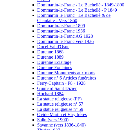
Dommartin-le-Franc - Le Bachellé - 1849-1890
Dommartin-le-Franc - Le Bachellé - P 1849
Dommartin-le-Franc - Le Bachellé & de
Chanlaire - Vers 1860
Dommartin-le-Franc 1899
Dommartin-le-Franc 1936
Dommartin-le-Franc AG 1928
Dommartin-le-Franc vers 1936
Ducel Val d'Osne
Durenne 1868
Durenne 1889
Durenne Eclairage
Durenne Fontaines
Durenne Monuments aux morts
Durenne n° 6 Articles funéraires
Ferry-Capitain - F8 - 1928
Guimard Saint-Dizier
Hochard 1884
La statue religieuse (PF)
La statue religieuse n° 57
La statue religieuse n° 59
Ovide Martin et Viry frères
Salin (vers 1900)
Savanne (vers 1836-1840)