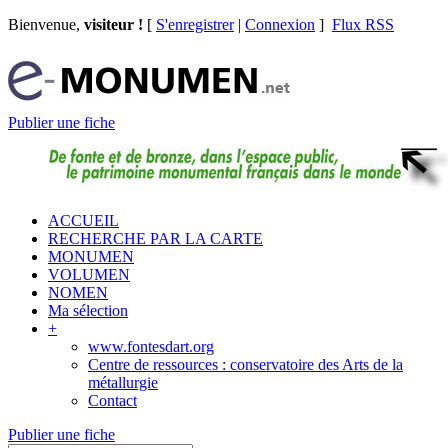
Bienvenue,
visiteur !
[
S'enregistrer
|
Connexion
]
Flux RSS
Publier une fiche
ACCUEIL
RECHERCHE PAR LA CARTE
MONUMEN
VOLUMEN
NOMEN
Ma sélection
+
www.fontesdart.org
Centre de ressources : conservatoire des Arts de la
métallurgie
Contact
Publier une fiche