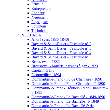
Éditeur
Entrepreneur
Fondeur
Négociant
Paysagiste
Sculpteur
Technicien
VOLUMEN
André (vers 1836-1840)
Bayard & Saint-Dizier - Fascicule n° 2
Bayard & Saint-Dizier - Fascicule n° 3
Bayard & Saint-Dizier - Fascicule n° 4
Bayard & Saint-Dizier - Fascicule n° 5
Brousseval - 1886
Brousseval - Matériel d'usines à gaz - 1923
Capitain-Gény
Denonvilliers 1894
Dommartin-le-Franc - Fd de Chanlaire - 1890
Dommartin-le-Franc - Fd de Chanlaire - P 1890
Dommartin-le-Franc - Héritiers Fd de Chanlaire -
P 1895
Dommartin-le-Franc - Le Bachellé - 1849-1890
Dommartin-le-Franc - Le Bachellé - P 1849
Dommartin-le-Franc - Le Bachellé & de