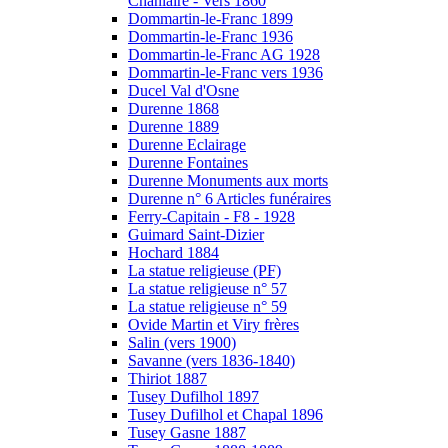
Chanlaire - Vers 1860
Dommartin-le-Franc 1899
Dommartin-le-Franc 1936
Dommartin-le-Franc AG 1928
Dommartin-le-Franc vers 1936
Ducel Val d'Osne
Durenne 1868
Durenne 1889
Durenne Eclairage
Durenne Fontaines
Durenne Monuments aux morts
Durenne n° 6 Articles funéraires
Ferry-Capitain - F8 - 1928
Guimard Saint-Dizier
Hochard 1884
La statue religieuse (PF)
La statue religieuse n° 57
La statue religieuse n° 59
Ovide Martin et Viry frères
Salin (vers 1900)
Savanne (vers 1836-1840)
Thiriot 1887
Tusey Dufilhol 1897
Tusey Dufilhol et Chapal 1896
Tusey Gasne 1887