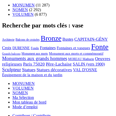
MONUMEN
(11 287)
NOMEN
(2 292)
VOLUMEN
(6 877)
Recherche par mots clés : vase
Bronze
CAPITAIN-GÉNY
Bustes
Architecte
Balcons de croisées
Fonte
Croix
Fontaines
Fontaines et vasques
DURENNE
Fondu
Monument aux morts et commémoratif
Monument aux morts
Grands balcons
Monuments aux grands hommes
Oeuvres
MOREAU Mathurin
religieuses
Paris 75020
Père-Lachaise
SALIN (vers 1900)
Sculpteur
Statues
Statues décoratives
VAL D'OSNE
Équipement de la maison et du jardin
MONUMEN
VOLUMEN
NOMEN
Ma Sélection
Mon tableau de bord
Mode d’emploi
Contribuer / Contribute