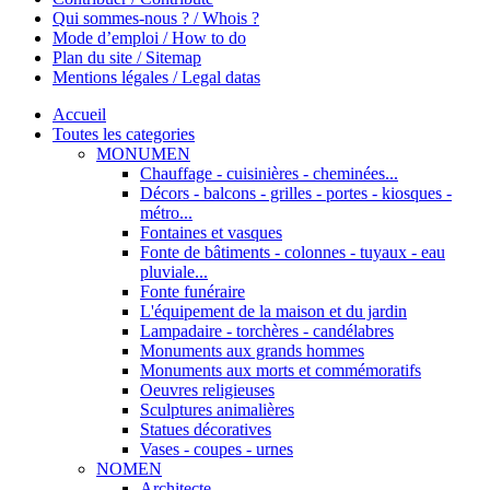
Qui sommes-nous ? / Whois ?
Mode d’emploi / How to do
Plan du site / Sitemap
Mentions légales / Legal datas
Accueil
Toutes les categories
MONUMEN
Chauffage - cuisinières - cheminées...
Décors - balcons - grilles - portes - kiosques -
métro...
Fontaines et vasques
Fonte de bâtiments - colonnes - tuyaux - eau
pluviale...
Fonte funéraire
L'équipement de la maison et du jardin
Lampadaire - torchères - candélabres
Monuments aux grands hommes
Monuments aux morts et commémoratifs
Oeuvres religieuses
Sculptures animalières
Statues décoratives
Vases - coupes - urnes
NOMEN
Architecte