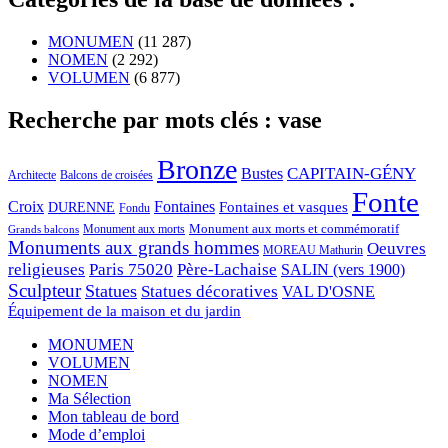
MONUMEN
(11 287)
NOMEN
(2 292)
VOLUMEN
(6 877)
Recherche par mots clés : vase
Bronze
CAPITAIN-GÉNY
Bustes
Architecte
Balcons de croisées
Fonte
Croix
Fontaines
Fontaines et vasques
DURENNE
Fondu
Monument aux morts et commémoratif
Monument aux morts
Grands balcons
Monuments aux grands hommes
Oeuvres
MOREAU Mathurin
religieuses
Paris 75020
Père-Lachaise
SALIN (vers 1900)
Sculpteur
Statues
Statues décoratives
VAL D'OSNE
Équipement de la maison et du jardin
MONUMEN
VOLUMEN
NOMEN
Ma Sélection
Mon tableau de bord
Mode d’emploi