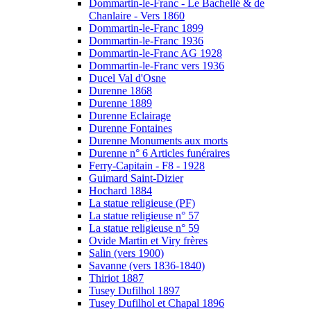
Dommartin-le-Franc - Le Bachellé & de
Chanlaire - Vers 1860
Dommartin-le-Franc 1899
Dommartin-le-Franc 1936
Dommartin-le-Franc AG 1928
Dommartin-le-Franc vers 1936
Ducel Val d'Osne
Durenne 1868
Durenne 1889
Durenne Eclairage
Durenne Fontaines
Durenne Monuments aux morts
Durenne n° 6 Articles funéraires
Ferry-Capitain - F8 - 1928
Guimard Saint-Dizier
Hochard 1884
La statue religieuse (PF)
La statue religieuse n° 57
La statue religieuse n° 59
Ovide Martin et Viry frères
Salin (vers 1900)
Savanne (vers 1836-1840)
Thiriot 1887
Tusey Dufilhol 1897
Tusey Dufilhol et Chapal 1896