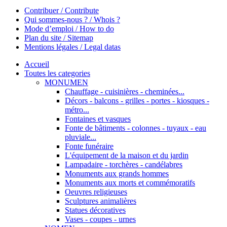
Contribuer / Contribute
Qui sommes-nous ? / Whois ?
Mode d’emploi / How to do
Plan du site / Sitemap
Mentions légales / Legal datas
Accueil
Toutes les categories
MONUMEN
Chauffage - cuisinières - cheminées...
Décors - balcons - grilles - portes - kiosques -
métro...
Fontaines et vasques
Fonte de bâtiments - colonnes - tuyaux - eau
pluviale...
Fonte funéraire
L'équipement de la maison et du jardin
Lampadaire - torchères - candélabres
Monuments aux grands hommes
Monuments aux morts et commémoratifs
Oeuvres religieuses
Sculptures animalières
Statues décoratives
Vases - coupes - urnes