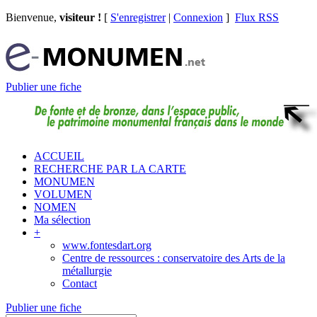
Bienvenue,
visiteur !
[
S'enregistrer
|
Connexion
]
Flux RSS
Publier une fiche
ACCUEIL
RECHERCHE PAR LA CARTE
MONUMEN
VOLUMEN
NOMEN
Ma sélection
+
www.fontesdart.org
Centre de ressources : conservatoire des Arts de la
métallurgie
Contact
Publier une fiche