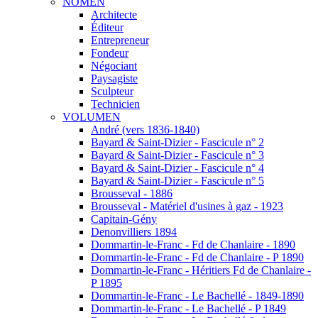
NOMEN
Architecte
Éditeur
Entrepreneur
Fondeur
Négociant
Paysagiste
Sculpteur
Technicien
VOLUMEN
André (vers 1836-1840)
Bayard & Saint-Dizier - Fascicule n° 2
Bayard & Saint-Dizier - Fascicule n° 3
Bayard & Saint-Dizier - Fascicule n° 4
Bayard & Saint-Dizier - Fascicule n° 5
Brousseval - 1886
Brousseval - Matériel d'usines à gaz - 1923
Capitain-Gény
Denonvilliers 1894
Dommartin-le-Franc - Fd de Chanlaire - 1890
Dommartin-le-Franc - Fd de Chanlaire - P 1890
Dommartin-le-Franc - Héritiers Fd de Chanlaire -
P 1895
Dommartin-le-Franc - Le Bachellé - 1849-1890
Dommartin-le-Franc - Le Bachellé - P 1849