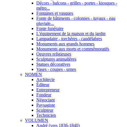
Décors - balcons - grilles - portes - kiosques -
métro...
Fontaines et vasques
Fonte de bâtiments - colonnes - tuyaux - eau
pluviale...
Fonte funéraire
L'équipement de la maison et du jardin
Lampadaire - torchères - candélabres
Monuments aux grands hommes
Monuments aux morts et commémoratifs
Oeuvres religieuses
Sculptures animalières
Statues décoratives
Vases - coupes - urnes
NOMEN
Architecte
Éditeur
Entrepreneur
Fondeur
Négociant
Paysagiste
Sculpteur
Technicien
VOLUMEN
André (vers 1836-1840)