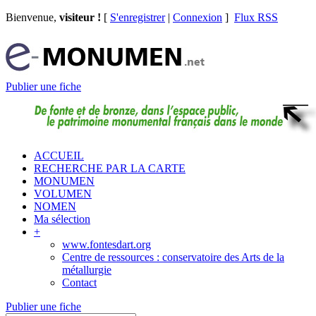
Bienvenue,
visiteur !
[
S'enregistrer
|
Connexion
]
Flux RSS
Publier une fiche
ACCUEIL
RECHERCHE PAR LA CARTE
MONUMEN
VOLUMEN
NOMEN
Ma sélection
+
www.fontesdart.org
Centre de ressources : conservatoire des Arts de la
métallurgie
Contact
Publier une fiche