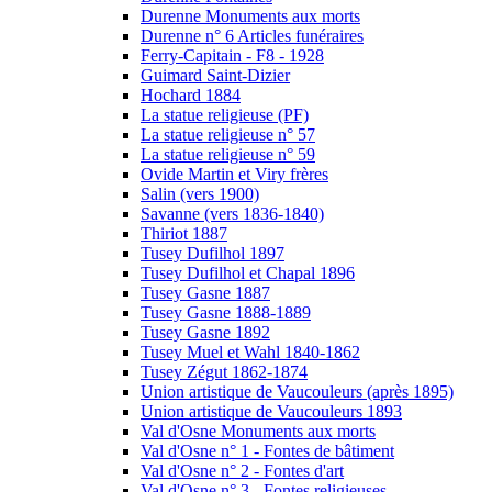
Durenne Monuments aux morts
Durenne n° 6 Articles funéraires
Ferry-Capitain - F8 - 1928
Guimard Saint-Dizier
Hochard 1884
La statue religieuse (PF)
La statue religieuse n° 57
La statue religieuse n° 59
Ovide Martin et Viry frères
Salin (vers 1900)
Savanne (vers 1836-1840)
Thiriot 1887
Tusey Dufilhol 1897
Tusey Dufilhol et Chapal 1896
Tusey Gasne 1887
Tusey Gasne 1888-1889
Tusey Gasne 1892
Tusey Muel et Wahl 1840-1862
Tusey Zégut 1862-1874
Union artistique de Vaucouleurs (après 1895)
Union artistique de Vaucouleurs 1893
Val d'Osne Monuments aux morts
Val d'Osne n° 1 - Fontes de bâtiment
Val d'Osne n° 2 - Fontes d'art
Val d'Osne n° 3 - Fontes religieuses