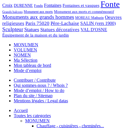
Fonte
Croix
Fontaines
Fontaines et vasques
DURENNE
Fondu
Monument aux morts et commémoratif
Monument aux morts
Grands balcons
Monuments aux grands hommes
Oeuvres
MOREAU Mathurin
religieuses
Paris 75020
Père-Lachaise
SALIN (vers 1900)
Sculpteur
Statues
Statues décoratives
VAL D'OSNE
Équipement de la maison et du jardin
MONUMEN
VOLUMEN
NOMEN
Ma Sélection
Mon tableau de bord
Mode d’emploi
Contribuer / Contribute
Qui sommes-nous ? / Whois ?
Mode d’emploi / How to do
Plan du site / Sitemap
Mentions légales / Legal datas
Accueil
Toutes les categories
MONUMEN
Chauffage - cuisinières - cheminées...