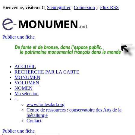
Bienvenue,
visiteur !
[
S'enregistrer
|
Connexion
]
Flux RSS
Publier une fiche
ACCUEIL
RECHERCHE PAR LA CARTE
MONUMEN
VOLUMEN
NOMEN
Ma sélection
+
www.fontesdart.org
Centre de ressources : conservatoire des Arts de la
métallurgie
Contact
Publier une fiche