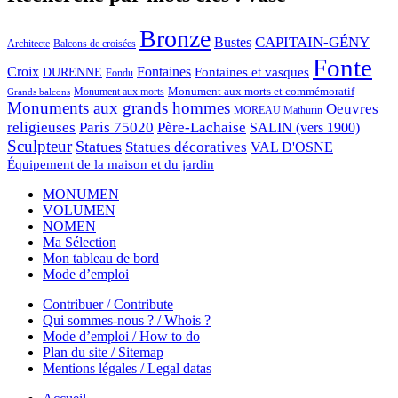
Bronze
CAPITAIN-GÉNY
Bustes
Architecte
Balcons de croisées
Fonte
Croix
Fontaines
Fontaines et vasques
DURENNE
Fondu
Monument aux morts et commémoratif
Monument aux morts
Grands balcons
Monuments aux grands hommes
Oeuvres
MOREAU Mathurin
religieuses
Paris 75020
Père-Lachaise
SALIN (vers 1900)
Sculpteur
Statues
Statues décoratives
VAL D'OSNE
Équipement de la maison et du jardin
MONUMEN
VOLUMEN
NOMEN
Ma Sélection
Mon tableau de bord
Mode d’emploi
Contribuer / Contribute
Qui sommes-nous ? / Whois ?
Mode d’emploi / How to do
Plan du site / Sitemap
Mentions légales / Legal datas