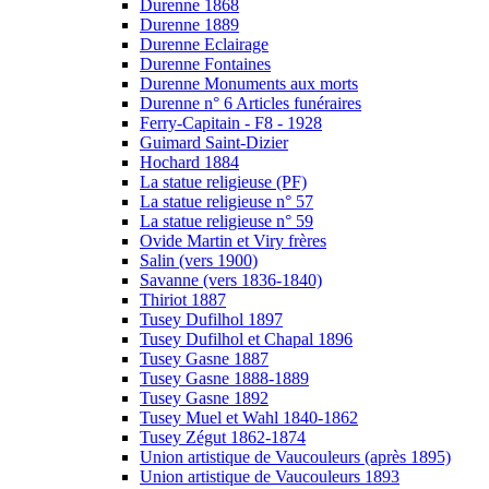
Durenne 1868
Durenne 1889
Durenne Eclairage
Durenne Fontaines
Durenne Monuments aux morts
Durenne n° 6 Articles funéraires
Ferry-Capitain - F8 - 1928
Guimard Saint-Dizier
Hochard 1884
La statue religieuse (PF)
La statue religieuse n° 57
La statue religieuse n° 59
Ovide Martin et Viry frères
Salin (vers 1900)
Savanne (vers 1836-1840)
Thiriot 1887
Tusey Dufilhol 1897
Tusey Dufilhol et Chapal 1896
Tusey Gasne 1887
Tusey Gasne 1888-1889
Tusey Gasne 1892
Tusey Muel et Wahl 1840-1862
Tusey Zégut 1862-1874
Union artistique de Vaucouleurs (après 1895)
Union artistique de Vaucouleurs 1893