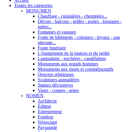
Accueil
Toutes les categories
MONUMEN
Chauffage - cuisinières - cheminées...
Décors - balcons - grilles - portes - kiosques -
métro...
Fontaines et vasques
Fonte de bâtiments - colonnes - tuyaux - eau
pluviale...
Fonte funéraire
L'équipement de la maison et du jardin
Lampadaire - torchères - candélabres
Monuments aux grands hommes
Monuments aux morts et commémoratifs
Oeuvres religieuses
Sculptures animalières
Statues décoratives
Vases - coupes - urnes
NOMEN
Architecte
Éditeur
Entrepreneur
Fondeur
Négociant
Paysagiste