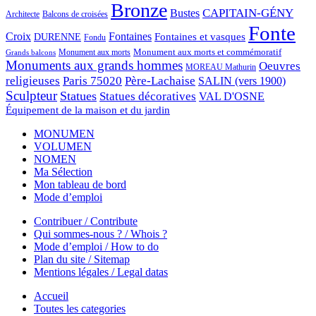
Bronze
CAPITAIN-GÉNY
Bustes
Architecte
Balcons de croisées
Fonte
Croix
Fontaines
Fontaines et vasques
DURENNE
Fondu
Monument aux morts et commémoratif
Monument aux morts
Grands balcons
Monuments aux grands hommes
Oeuvres
MOREAU Mathurin
religieuses
Paris 75020
Père-Lachaise
SALIN (vers 1900)
Sculpteur
Statues
Statues décoratives
VAL D'OSNE
Équipement de la maison et du jardin
MONUMEN
VOLUMEN
NOMEN
Ma Sélection
Mon tableau de bord
Mode d’emploi
Contribuer / Contribute
Qui sommes-nous ? / Whois ?
Mode d’emploi / How to do
Plan du site / Sitemap
Mentions légales / Legal datas
Accueil
Toutes les categories