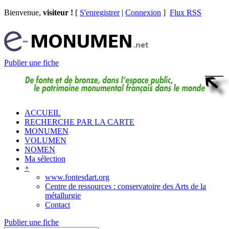
Bienvenue,
visiteur !
[
S'enregistrer
|
Connexion
]
Flux RSS
Publier une fiche
ACCUEIL
RECHERCHE PAR LA CARTE
MONUMEN
VOLUMEN
NOMEN
Ma sélection
+
www.fontesdart.org
Centre de ressources : conservatoire des Arts de la
métallurgie
Contact
Publier une fiche