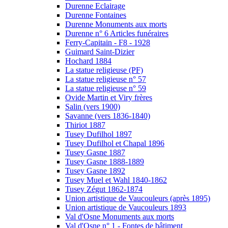
Durenne Eclairage
Durenne Fontaines
Durenne Monuments aux morts
Durenne n° 6 Articles funéraires
Ferry-Capitain - F8 - 1928
Guimard Saint-Dizier
Hochard 1884
La statue religieuse (PF)
La statue religieuse n° 57
La statue religieuse n° 59
Ovide Martin et Viry frères
Salin (vers 1900)
Savanne (vers 1836-1840)
Thiriot 1887
Tusey Dufilhol 1897
Tusey Dufilhol et Chapal 1896
Tusey Gasne 1887
Tusey Gasne 1888-1889
Tusey Gasne 1892
Tusey Muel et Wahl 1840-1862
Tusey Zégut 1862-1874
Union artistique de Vaucouleurs (après 1895)
Union artistique de Vaucouleurs 1893
Val d'Osne Monuments aux morts
Val d'Osne n° 1 - Fontes de bâtiment