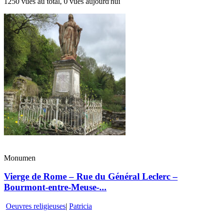
1250 vues au total, 0 vues aujourd'hui
Monumen
Vierge de Rome – Rue du Général Leclerc –
Bourmont-entre-Meuse-...
Oeuvres religieuses
|
Patricia