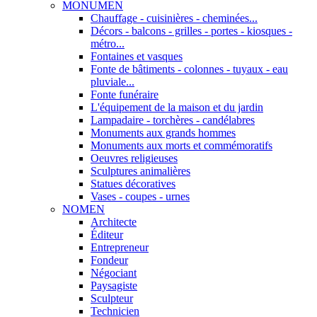
MONUMEN
Chauffage - cuisinières - cheminées...
Décors - balcons - grilles - portes - kiosques -
métro...
Fontaines et vasques
Fonte de bâtiments - colonnes - tuyaux - eau
pluviale...
Fonte funéraire
L'équipement de la maison et du jardin
Lampadaire - torchères - candélabres
Monuments aux grands hommes
Monuments aux morts et commémoratifs
Oeuvres religieuses
Sculptures animalières
Statues décoratives
Vases - coupes - urnes
NOMEN
Architecte
Éditeur
Entrepreneur
Fondeur
Négociant
Paysagiste
Sculpteur
Technicien