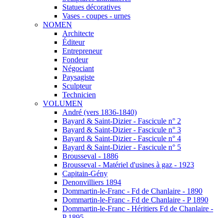
Statues décoratives
Vases - coupes - urnes
NOMEN
Architecte
Éditeur
Entrepreneur
Fondeur
Négociant
Paysagiste
Sculpteur
Technicien
VOLUMEN
André (vers 1836-1840)
Bayard & Saint-Dizier - Fascicule n° 2
Bayard & Saint-Dizier - Fascicule n° 3
Bayard & Saint-Dizier - Fascicule n° 4
Bayard & Saint-Dizier - Fascicule n° 5
Brousseval - 1886
Brousseval - Matériel d'usines à gaz - 1923
Capitain-Gény
Denonvilliers 1894
Dommartin-le-Franc - Fd de Chanlaire - 1890
Dommartin-le-Franc - Fd de Chanlaire - P 1890
Dommartin-le-Franc - Héritiers Fd de Chanlaire -
P 1895