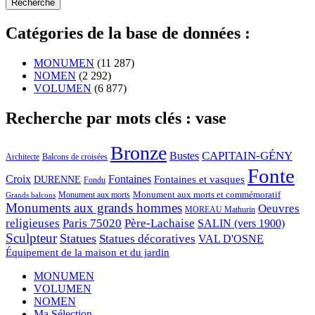
Catégories de la base de données :
MONUMEN
(11 287)
NOMEN
(2 292)
VOLUMEN
(6 877)
Recherche par mots clés : vase
Bronze
CAPITAIN-GÉNY
Bustes
Architecte
Balcons de croisées
Fonte
Croix
Fontaines
Fontaines et vasques
DURENNE
Fondu
Monument aux morts et commémoratif
Monument aux morts
Grands balcons
Monuments aux grands hommes
Oeuvres
MOREAU Mathurin
religieuses
Paris 75020
Père-Lachaise
SALIN (vers 1900)
Sculpteur
Statues
Statues décoratives
VAL D'OSNE
Équipement de la maison et du jardin
MONUMEN
VOLUMEN
NOMEN
Ma Sélection