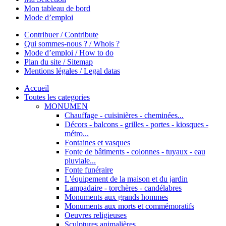
Mon tableau de bord
Mode d’emploi
Contribuer / Contribute
Qui sommes-nous ? / Whois ?
Mode d’emploi / How to do
Plan du site / Sitemap
Mentions légales / Legal datas
Accueil
Toutes les categories
MONUMEN
Chauffage - cuisinières - cheminées...
Décors - balcons - grilles - portes - kiosques -
métro...
Fontaines et vasques
Fonte de bâtiments - colonnes - tuyaux - eau
pluviale...
Fonte funéraire
L'équipement de la maison et du jardin
Lampadaire - torchères - candélabres
Monuments aux grands hommes
Monuments aux morts et commémoratifs
Oeuvres religieuses
Sculptures animalières