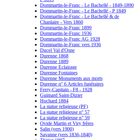
Dommartin-le-Franc - Le Bachellé - 1849-1890
Dommartin-le-Franc - Le Bachellé - P 1849
Dommartin-le-Franc - Le Bachellé & de
Chanlaire - Vers 1860
Dommartin-le-Franc 1899
Dommartin-le-Franc 1936
Dommartin-le-Franc AG 1928
Dommartin-le-Franc vers 1936
Ducel Val d'Osne
Durenne 1868
Durenne 1889
Durenne Eclairage
Durenne Fontaines
Durenne Monuments aux morts
Durenne n° 6 Articles funéraires
Ferry-Capitain - F8 - 1928
Guimard Saint-Dizier
Hochard 1884
La statue religieuse (PF)
La statue religieuse n° 57
La statue religieuse n° 59
Ovide Martin et Viry frères
Salin (vers 1900)
Savanne (vers 1836-1840)