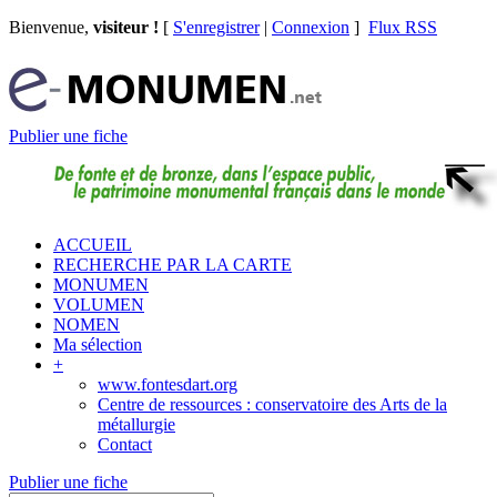
Bienvenue,
visiteur !
[
S'enregistrer
|
Connexion
]
Flux RSS
Publier une fiche
ACCUEIL
RECHERCHE PAR LA CARTE
MONUMEN
VOLUMEN
NOMEN
Ma sélection
+
www.fontesdart.org
Centre de ressources : conservatoire des Arts de la
métallurgie
Contact
Publier une fiche