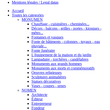
Mentions légales / Legal datas
Accueil
Toutes les categories
MONUMEN
Chauffage - cuisinières - cheminées...
Décors - balcons - grilles - portes - kiosques -
métro...
Fontaines et vasques
Fonte de bâtiments - colonnes - tuyaux - eau
pluviale...
Fonte funéraire
L'équipement de la maison et du jardin
Lampadaire - torchères - candélabres
Monuments aux grands hommes
Monuments aux morts et commémoratifs
Oeuvres religieuses
Sculptures animalières
Statues décoratives
Vases - coupes - urnes
NOMEN
Architecte
Éditeur
Entrepreneur
Fondeur