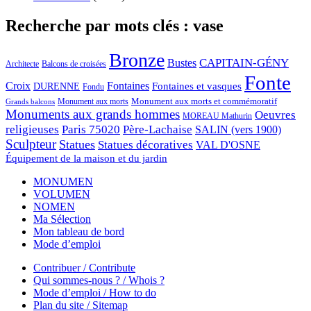
Recherche par mots clés : vase
Bronze
CAPITAIN-GÉNY
Bustes
Architecte
Balcons de croisées
Fonte
Croix
Fontaines
Fontaines et vasques
DURENNE
Fondu
Monument aux morts et commémoratif
Monument aux morts
Grands balcons
Monuments aux grands hommes
Oeuvres
MOREAU Mathurin
religieuses
Paris 75020
Père-Lachaise
SALIN (vers 1900)
Sculpteur
Statues
Statues décoratives
VAL D'OSNE
Équipement de la maison et du jardin
MONUMEN
VOLUMEN
NOMEN
Ma Sélection
Mon tableau de bord
Mode d’emploi
Contribuer / Contribute
Qui sommes-nous ? / Whois ?
Mode d’emploi / How to do
Plan du site / Sitemap