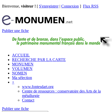
Bienvenue,
visiteur !
[
S'enregistrer
|
Connexion
]
Flux RSS
Publier une fiche
ACCUEIL
RECHERCHE PAR LA CARTE
MONUMEN
VOLUMEN
NOMEN
Ma sélection
+
www.fontesdart.org
Centre de ressources : conservatoire des Arts de la
métallurgie
Contact
Publier une fiche