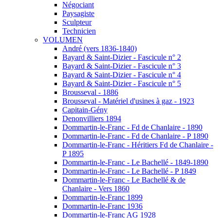
Négociant
Paysagiste
Sculpteur
Technicien
VOLUMEN
André (vers 1836-1840)
Bayard & Saint-Dizier - Fascicule n° 2
Bayard & Saint-Dizier - Fascicule n° 3
Bayard & Saint-Dizier - Fascicule n° 4
Bayard & Saint-Dizier - Fascicule n° 5
Brousseval - 1886
Brousseval - Matériel d'usines à gaz - 1923
Capitain-Gény
Denonvilliers 1894
Dommartin-le-Franc - Fd de Chanlaire - 1890
Dommartin-le-Franc - Fd de Chanlaire - P 1890
Dommartin-le-Franc - Héritiers Fd de Chanlaire -
P 1895
Dommartin-le-Franc - Le Bachellé - 1849-1890
Dommartin-le-Franc - Le Bachellé - P 1849
Dommartin-le-Franc - Le Bachellé & de
Chanlaire - Vers 1860
Dommartin-le-Franc 1899
Dommartin-le-Franc 1936
Dommartin-le-Franc AG 1928