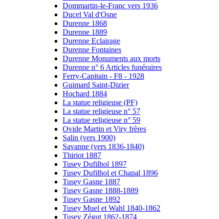
Dommartin-le-Franc vers 1936
Ducel Val d'Osne
Durenne 1868
Durenne 1889
Durenne Eclairage
Durenne Fontaines
Durenne Monuments aux morts
Durenne n° 6 Articles funéraires
Ferry-Capitain - F8 - 1928
Guimard Saint-Dizier
Hochard 1884
La statue religieuse (PF)
La statue religieuse n° 57
La statue religieuse n° 59
Ovide Martin et Viry frères
Salin (vers 1900)
Savanne (vers 1836-1840)
Thiriot 1887
Tusey Dufilhol 1897
Tusey Dufilhol et Chapal 1896
Tusey Gasne 1887
Tusey Gasne 1888-1889
Tusey Gasne 1892
Tusey Muel et Wahl 1840-1862
Tusey Zégut 1862-1874