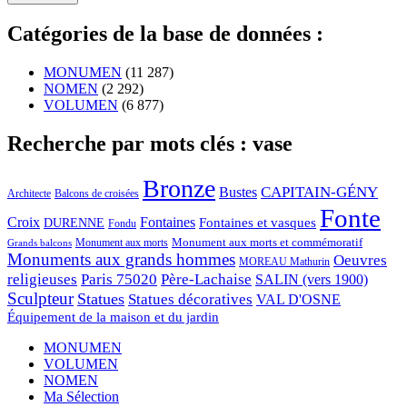
Catégories de la base de données :
MONUMEN
(11 287)
NOMEN
(2 292)
VOLUMEN
(6 877)
Recherche par mots clés : vase
Bronze
CAPITAIN-GÉNY
Bustes
Architecte
Balcons de croisées
Fonte
Croix
Fontaines
Fontaines et vasques
DURENNE
Fondu
Monument aux morts et commémoratif
Monument aux morts
Grands balcons
Monuments aux grands hommes
Oeuvres
MOREAU Mathurin
religieuses
Paris 75020
Père-Lachaise
SALIN (vers 1900)
Sculpteur
Statues
Statues décoratives
VAL D'OSNE
Équipement de la maison et du jardin
MONUMEN
VOLUMEN
NOMEN
Ma Sélection