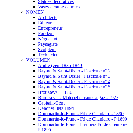
Statues décoratives
Vases - coupes - urnes
NOMEN
Architecte
Éditeur
Entrepreneur
Fondeur
Négociant
Paysagiste
Sculpteur
Technicien
VOLUMEN
André (vers 1836-1840)
Bayard & Saint-Dizier - Fascicule n° 2
Bayard & Saint-Dizier - Fascicule n° 3
Bayard & Saint-Dizier - Fascicule n° 4
Bayard & Saint-Dizier - Fascicule n° 5
Brousseval - 1886
Brousseval - Matériel d'usines à gaz - 1923
Capitain-Gény
Denonvilliers 1894
Dommartin-le-Franc - Fd de Chanlaire - 1890
Dommartin-le-Franc - Fd de Chanlaire - P 1890
Dommartin-le-Franc - Héritiers Fd de Chanlaire -
P 1895