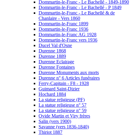
Dommartin-le-Franc - Le Bachellé - 1849-1890
Dommartin-le-Franc - Le Bachellé - P 1849
Dommartin-le-Franc - Le Bachellé & de
Chanlaire - Vers 1860
Dommartin-le-Franc 1899
Dommartin-le-Franc 1936
Dommartin-le-Franc AG 1928
Dommartin-le-Franc vers 1936
Ducel Val d'Osne
Durenne 1868
Durenne 1889
Durenne Eclairage
Durenne Fontaines
Durenne Monuments aux morts
Durenne n° 6 Articles funéraires
Ferry-Capitain - F8 - 1928
Guimard Saint-Dizier
Hochard 1884
La statue religieuse (PF)
La statue religieuse n° 57
La statue religieuse n° 59
Ovide Martin et Viry frères
Salin (vers 1900)
Savanne (vers 1836-1840)
Thiriot 1887