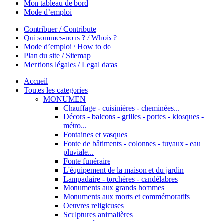
Mon tableau de bord
Mode d’emploi
Contribuer / Contribute
Qui sommes-nous ? / Whois ?
Mode d’emploi / How to do
Plan du site / Sitemap
Mentions légales / Legal datas
Accueil
Toutes les categories
MONUMEN
Chauffage - cuisinières - cheminées...
Décors - balcons - grilles - portes - kiosques -
métro...
Fontaines et vasques
Fonte de bâtiments - colonnes - tuyaux - eau
pluviale...
Fonte funéraire
L'équipement de la maison et du jardin
Lampadaire - torchères - candélabres
Monuments aux grands hommes
Monuments aux morts et commémoratifs
Oeuvres religieuses
Sculptures animalières