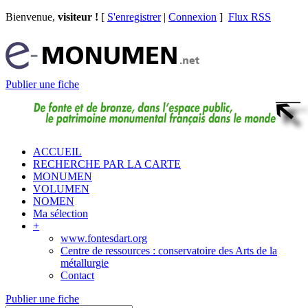
Bienvenue,
visiteur !
[
S'enregistrer
|
Connexion
]
Flux RSS
Publier une fiche
ACCUEIL
RECHERCHE PAR LA CARTE
MONUMEN
VOLUMEN
NOMEN
Ma sélection
+
www.fontesdart.org
Centre de ressources : conservatoire des Arts de la
métallurgie
Contact
Publier une fiche