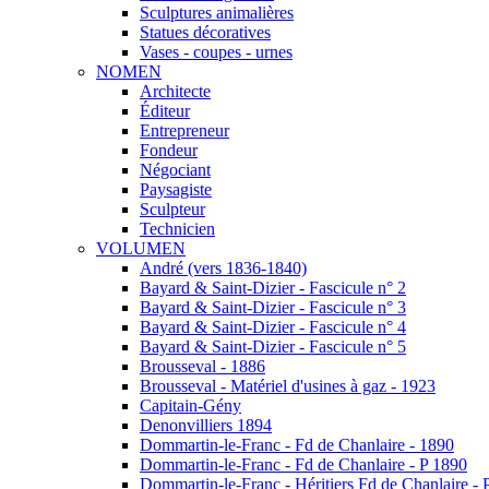
Sculptures animalières
Statues décoratives
Vases - coupes - urnes
NOMEN
Architecte
Éditeur
Entrepreneur
Fondeur
Négociant
Paysagiste
Sculpteur
Technicien
VOLUMEN
André (vers 1836-1840)
Bayard & Saint-Dizier - Fascicule n° 2
Bayard & Saint-Dizier - Fascicule n° 3
Bayard & Saint-Dizier - Fascicule n° 4
Bayard & Saint-Dizier - Fascicule n° 5
Brousseval - 1886
Brousseval - Matériel d'usines à gaz - 1923
Capitain-Gény
Denonvilliers 1894
Dommartin-le-Franc - Fd de Chanlaire - 1890
Dommartin-le-Franc - Fd de Chanlaire - P 1890
Dommartin-le-Franc - Héritiers Fd de Chanlaire - 