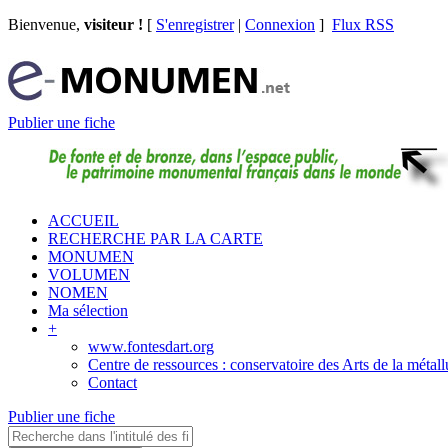
Bienvenue,
visiteur !
[
S'enregistrer
|
Connexion
]
Flux RSS
Publier une fiche
ACCUEIL
RECHERCHE PAR LA CARTE
MONUMEN
VOLUMEN
NOMEN
Ma sélection
+
www.fontesdart.org
Centre de ressources : conservatoire des Arts de la métall
Contact
Publier une fiche