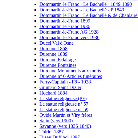
Dommartin-le-Franc - Le Bachellé - 1849-1890
Dommartin-le-Franc - Le Bachellé - P 1849
Dommartin-le-Franc - Le Bachellé & de Chanlaire
Dommartin-le-Franc 1899
Dommartin-le-Franc 1936
Dommartin-le-Franc AG 1928
Dommartin-le-Franc vers 1936
Ducel Val d'Osne
Durenne 1868
Durenne 1889
Durenne Eclairage
Durenne Fontaines
Durenne Monuments aux morts
Durenne n° 6 Articles funéraires
Ferry-Capitain - F8 - 1928
Guimard Saint-Dizier
Hochard 1884
La statue religieuse (PF)
La statue religieuse n° 57
La statue religieuse n° 59
Ovide Martin et Viry frères
Salin (vers 1900)
Savanne (vers 1836-1840)
Thiriot 1887
Tusey Dufilhol 1897