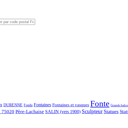
Fonte
ix
Fontaines
Fontaines et vasques
DURENNE
Fondu
Grands balco
Sculpteur
Statues
s 75020
Père-Lachaise
Stat
SALIN (vers 1900)