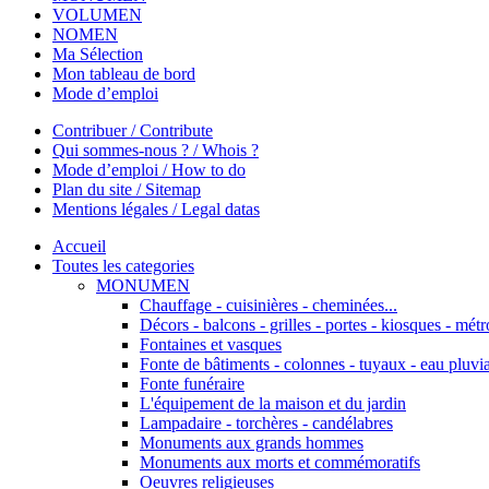
VOLUMEN
NOMEN
Ma Sélection
Mon tableau de bord
Mode d’emploi
Contribuer / Contribute
Qui sommes-nous ? / Whois ?
Mode d’emploi / How to do
Plan du site / Sitemap
Mentions légales / Legal datas
Accueil
Toutes les categories
MONUMEN
Chauffage - cuisinières - cheminées...
Décors - balcons - grilles - portes - kiosques - métro
Fontaines et vasques
Fonte de bâtiments - colonnes - tuyaux - eau pluvia
Fonte funéraire
L'équipement de la maison et du jardin
Lampadaire - torchères - candélabres
Monuments aux grands hommes
Monuments aux morts et commémoratifs
Oeuvres religieuses