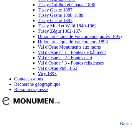
Tusey Dufilhol et Chapal 1896
Tusey Gasne 1887
Tusey Gasne 1888-1889
Tusey Gasne 1892
Tusey Muel et Wahl 1840-1862
Tusey Zégut 1862-1874
Union artistique de Vaucouleurs (après 1895)
Union artistique de Vaucouleurs 1893
Val d'Osne Monuments aux morts
Val d'Osne n° 1 - Fontes de bâtiment
Val d'Osne n° 2 - Fontes d'art
Val d'Osne n° 3 - Fontes religieuses
Val d'Osne Pub 1862
Viry 1893
Contactez-nous
Recherche géographique
Ressources presse
Base 