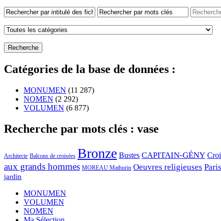
Catégories de la base de données :
MONUMEN
(11 287)
NOMEN
(2 292)
VOLUMEN
(6 877)
Recherche par mots clés : vase
Bronze
CAPITAIN-GÉNY
Bustes
Cro
Architecte
Balcons de croisées
aux grands hommes
Oeuvres religieuses
Pari
MOREAU Mathurin
jardin
MONUMEN
VOLUMEN
NOMEN
Ma Sélection