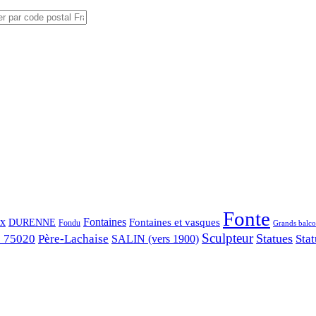
Fonte
ix
Fontaines
Fontaines et vasques
DURENNE
Fondu
Grands balco
Sculpteur
Statues
s 75020
Père-Lachaise
Stat
SALIN (vers 1900)