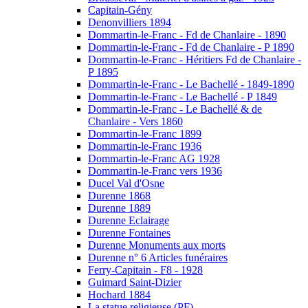
Capitain-Gény
Denonvilliers 1894
Dommartin-le-Franc - Fd de Chanlaire - 1890
Dommartin-le-Franc - Fd de Chanlaire - P 1890
Dommartin-le-Franc - Héritiers Fd de Chanlaire -
P 1895
Dommartin-le-Franc - Le Bachellé - 1849-1890
Dommartin-le-Franc - Le Bachellé - P 1849
Dommartin-le-Franc - Le Bachellé & de
Chanlaire - Vers 1860
Dommartin-le-Franc 1899
Dommartin-le-Franc 1936
Dommartin-le-Franc AG 1928
Dommartin-le-Franc vers 1936
Ducel Val d'Osne
Durenne 1868
Durenne 1889
Durenne Eclairage
Durenne Fontaines
Durenne Monuments aux morts
Durenne n° 6 Articles funéraires
Ferry-Capitain - F8 - 1928
Guimard Saint-Dizier
Hochard 1884
La statue religieuse (PF)