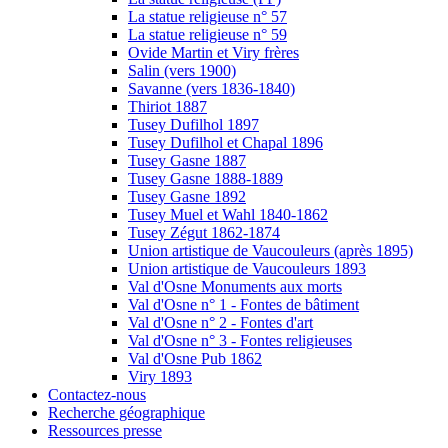
La statue religieuse n° 57
La statue religieuse n° 59
Ovide Martin et Viry frères
Salin (vers 1900)
Savanne (vers 1836-1840)
Thiriot 1887
Tusey Dufilhol 1897
Tusey Dufilhol et Chapal 1896
Tusey Gasne 1887
Tusey Gasne 1888-1889
Tusey Gasne 1892
Tusey Muel et Wahl 1840-1862
Tusey Zégut 1862-1874
Union artistique de Vaucouleurs (après 1895)
Union artistique de Vaucouleurs 1893
Val d'Osne Monuments aux morts
Val d'Osne n° 1 - Fontes de bâtiment
Val d'Osne n° 2 - Fontes d'art
Val d'Osne n° 3 - Fontes religieuses
Val d'Osne Pub 1862
Viry 1893
Contactez-nous
Recherche géographique
Ressources presse