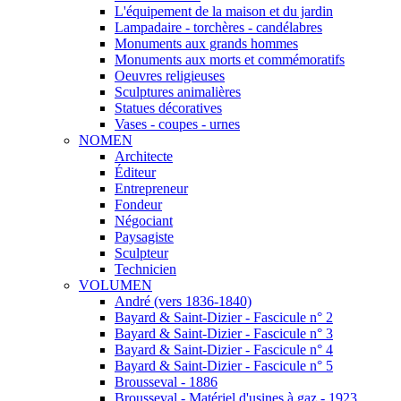
L'équipement de la maison et du jardin
Lampadaire - torchères - candélabres
Monuments aux grands hommes
Monuments aux morts et commémoratifs
Oeuvres religieuses
Sculptures animalières
Statues décoratives
Vases - coupes - urnes
NOMEN
Architecte
Éditeur
Entrepreneur
Fondeur
Négociant
Paysagiste
Sculpteur
Technicien
VOLUMEN
André (vers 1836-1840)
Bayard & Saint-Dizier - Fascicule n° 2
Bayard & Saint-Dizier - Fascicule n° 3
Bayard & Saint-Dizier - Fascicule n° 4
Bayard & Saint-Dizier - Fascicule n° 5
Brousseval - 1886
Brousseval - Matériel d'usines à gaz - 1923