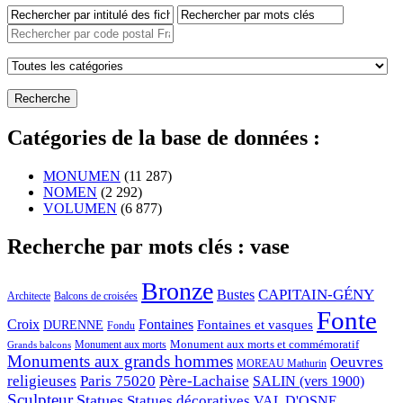
Catégories de la base de données :
MONUMEN
(11 287)
NOMEN
(2 292)
VOLUMEN
(6 877)
Recherche par mots clés : vase
Bronze
CAPITAIN-GÉNY
Bustes
Architecte
Balcons de croisées
Fonte
Croix
Fontaines
Fontaines et vasques
DURENNE
Fondu
Monument aux morts et commémoratif
Monument aux morts
Grands balcons
Monuments aux grands hommes
Oeuvres
MOREAU Mathurin
religieuses
Paris 75020
Père-Lachaise
SALIN (vers 1900)
Sculpteur
Statues
Statues décoratives
VAL D'OSNE