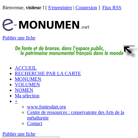
Bienvenue,
visiteur !
[
S'enregistrer
|
Connexion
]
Flux RSS
Publier une fiche
ACCUEIL
RECHERCHE PAR LA CARTE
MONUMEN
VOLUMEN
NOMEN
Ma sélection
+
www.fontesdart.org
Centre de ressources : conservatoire des Arts de la
métallurgie
Contact
Publier une fiche