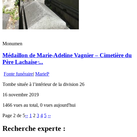
Monumen
Médaillon de Marie-Adeline Vagnier – Cimetière du
Père Lachaise ̵...
Fonte funéraire
|
MarieP
Tombe située à l’intérieur de la division 26
16 novembre 2019
1466 vues au total, 0 vues aujourd'hui
Page 2 de 5
‹‹
1
2
3
4
5
››
Recherche experte :