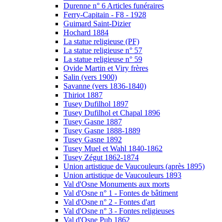
Durenne n° 6 Articles funéraires
Ferry-Capitain - F8 - 1928
Guimard Saint-Dizier
Hochard 1884
La statue religieuse (PF)
La statue religieuse n° 57
La statue religieuse n° 59
Ovide Martin et Viry frères
Salin (vers 1900)
Savanne (vers 1836-1840)
Thiriot 1887
Tusey Dufilhol 1897
Tusey Dufilhol et Chapal 1896
Tusey Gasne 1887
Tusey Gasne 1888-1889
Tusey Gasne 1892
Tusey Muel et Wahl 1840-1862
Tusey Zégut 1862-1874
Union artistique de Vaucouleurs (après 1895)
Union artistique de Vaucouleurs 1893
Val d'Osne Monuments aux morts
Val d'Osne n° 1 - Fontes de bâtiment
Val d'Osne n° 2 - Fontes d'art
Val d'Osne n° 3 - Fontes religieuses
Val d'Osne Pub 1862