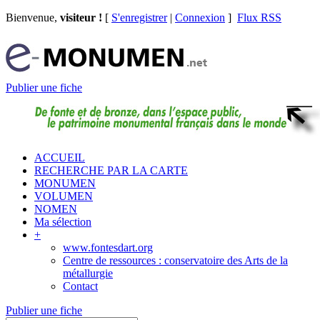
Bienvenue,
visiteur !
[
S'enregistrer
|
Connexion
]
Flux RSS
Publier une fiche
ACCUEIL
RECHERCHE PAR LA CARTE
MONUMEN
VOLUMEN
NOMEN
Ma sélection
+
www.fontesdart.org
Centre de ressources : conservatoire des Arts de la
métallurgie
Contact
Publier une fiche