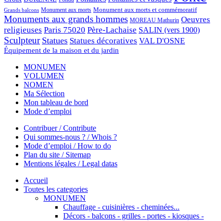
Monument aux morts et commémoratif
Monument aux morts
Grands balcons
Monuments aux grands hommes
Oeuvres
MOREAU Mathurin
religieuses
Paris 75020
Père-Lachaise
SALIN (vers 1900)
Sculpteur
Statues
Statues décoratives
VAL D'OSNE
Équipement de la maison et du jardin
MONUMEN
VOLUMEN
NOMEN
Ma Sélection
Mon tableau de bord
Mode d’emploi
Contribuer / Contribute
Qui sommes-nous ? / Whois ?
Mode d’emploi / How to do
Plan du site / Sitemap
Mentions légales / Legal datas
Accueil
Toutes les categories
MONUMEN
Chauffage - cuisinières - cheminées...
Décors - balcons - grilles - portes - kiosques -