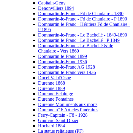
Capitain-Gény
Denonvilliers 1894
Dommartin-le-Franc - Fd de Chanlaire - 1890
Dommartin-le-Franc - Fd de Chanlaire - P 1890
Dommartin-le-Franc - Héritiers Fd de Chanlaire -
P 1895
Dommartin-le-Franc - Le Bachellé - 1849-1890
Dommartin-le-Franc - Le Bachellé - P 1849
Dommartin-le-Franc - Le Bachellé & de
Chanlaire - Vers 1860
Dommartin-le-Franc 1899
Dommartin-le-Franc 1936
Dommartin-le-Franc AG 1928
Dommartin-le-Franc vers 1936
Ducel Val d'Osne
Durenne 1868
Durenne 1889
Durenne Eclairage
Durenne Fontaines
Durenne Monuments aux morts
Durenne n° 6 Articles funéraires
Ferry-Capitain - F8 - 1928
Guimard Saint-Dizier
Hochard 1884
La statue religieuse (PF)