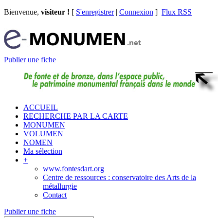
Bienvenue,
visiteur !
[
S'enregistrer
|
Connexion
]
Flux RSS
Publier une fiche
ACCUEIL
RECHERCHE PAR LA CARTE
MONUMEN
VOLUMEN
NOMEN
Ma sélection
+
www.fontesdart.org
Centre de ressources : conservatoire des Arts de la
métallurgie
Contact
Publier une fiche