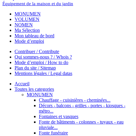
Équipement de la maison et du jardin
MONUMEN
VOLUMEN
NOMEN
Ma Sélection
Mon tableau de bord
Mode d’emploi
Contribuer / Contribute
Qui sommes-nous ? / Whois ?
Mode d’emploi / How to do
Plan du site / Sitemap
Mentions légales / Legal datas
Accueil
Toutes les categories
MONUMEN
Chauffage - cuisinières - cheminées...
Décors - balcons - grilles - portes - kiosques -
métro...
Fontaines et vasques
Fonte de bâtiments - colonnes - tuyaux - eau
pluviale...
Fonte funéraire