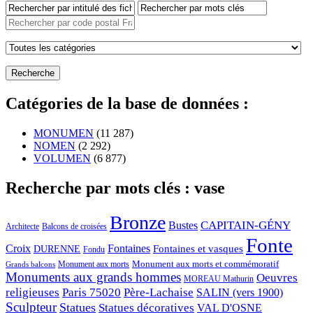
Catégories de la base de données :
MONUMEN
(11 287)
NOMEN
(2 292)
VOLUMEN
(6 877)
Recherche par mots clés : vase
Bronze
CAPITAIN-GÉNY
Bustes
Architecte
Balcons de croisées
Fonte
Croix
Fontaines
Fontaines et vasques
DURENNE
Fondu
Monument aux morts et commémoratif
Monument aux morts
Grands balcons
Monuments aux grands hommes
Oeuvres
MOREAU Mathurin
religieuses
Paris 75020
Père-Lachaise
SALIN (vers 1900)
Sculpteur
Statues
Statues décoratives
VAL D'OSNE