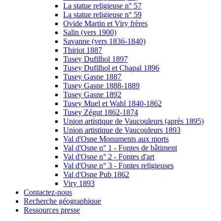
La statue religieuse n° 57
La statue religieuse n° 59
Ovide Martin et Viry frères
Salin (vers 1900)
Savanne (vers 1836-1840)
Thiriot 1887
Tusey Dufilhol 1897
Tusey Dufilhol et Chapal 1896
Tusey Gasne 1887
Tusey Gasne 1888-1889
Tusey Gasne 1892
Tusey Muel et Wahl 1840-1862
Tusey Zégut 1862-1874
Union artistique de Vaucouleurs (après 1895)
Union artistique de Vaucouleurs 1893
Val d'Osne Monuments aux morts
Val d'Osne n° 1 - Fontes de bâtiment
Val d'Osne n° 2 - Fontes d'art
Val d'Osne n° 3 - Fontes religieuses
Val d'Osne Pub 1862
Viry 1893
Contactez-nous
Recherche géographique
Ressources presse