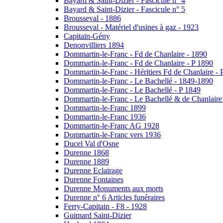
Bayard & Saint-Dizier - Fascicule n° 4
Bayard & Saint-Dizier - Fascicule n° 5
Brousseval - 1886
Brousseval - Matériel d'usines à gaz - 1923
Capitain-Gény
Denonvilliers 1894
Dommartin-le-Franc - Fd de Chanlaire - 1890
Dommartin-le-Franc - Fd de Chanlaire - P 1890
Dommartin-le-Franc - Héritiers Fd de Chanlaire - 
Dommartin-le-Franc - Le Bachellé - 1849-1890
Dommartin-le-Franc - Le Bachellé - P 1849
Dommartin-le-Franc - Le Bachellé & de Chanlaire
Dommartin-le-Franc 1899
Dommartin-le-Franc 1936
Dommartin-le-Franc AG 1928
Dommartin-le-Franc vers 1936
Ducel Val d'Osne
Durenne 1868
Durenne 1889
Durenne Eclairage
Durenne Fontaines
Durenne Monuments aux morts
Durenne n° 6 Articles funéraires
Ferry-Capitain - F8 - 1928
Guimard Saint-Dizier