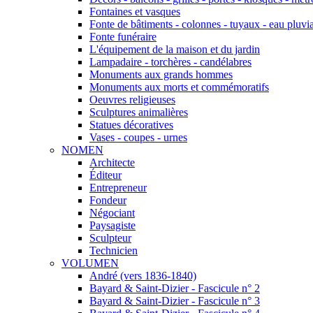
Fontaines et vasques
Fonte de bâtiments - colonnes - tuyaux - eau pluvia
Fonte funéraire
L'équipement de la maison et du jardin
Lampadaire - torchères - candélabres
Monuments aux grands hommes
Monuments aux morts et commémoratifs
Oeuvres religieuses
Sculptures animalières
Statues décoratives
Vases - coupes - urnes
NOMEN
Architecte
Éditeur
Entrepreneur
Fondeur
Négociant
Paysagiste
Sculpteur
Technicien
VOLUMEN
André (vers 1836-1840)
Bayard & Saint-Dizier - Fascicule n° 2
Bayard & Saint-Dizier - Fascicule n° 3