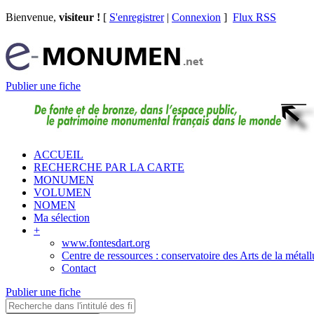
Bienvenue,
visiteur !
[
S'enregistrer
|
Connexion
]
Flux RSS
Publier une fiche
ACCUEIL
RECHERCHE PAR LA CARTE
MONUMEN
VOLUMEN
NOMEN
Ma sélection
+
www.fontesdart.org
Centre de ressources : conservatoire des Arts de la métall
Contact
Publier une fiche