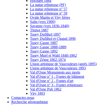
Hochard 1884
La statue religieuse (PF)
La statue religieuse n° 57
La statue religieuse n° 59
Ovide Martin et Viry frères
Salin (vers 1900)
Savanne (vers 1836-1840)
Thiriot 1887
Tusey Dufilhol 1897
Tusey Dufilhol et Chapal 1896
Tusey Gasne 1887
Tusey Gasne 1888-1889
Tusey Gasne 1892
Tusey Muel et Wahl 1840-1862
Tusey Zégut 1862-1874
Union artistique de Vaucouleurs (après 1895)
Union artistique de Vaucouleurs 1893
Val d'Osne Monuments aux morts
Val d'Osne n° 1 - Fontes de bâtiment
Val d'Osne n° 2 - Fontes d'art
Val d'Osne n° 3 - Fontes religieuses
Val d'Osne Pub 1862
Viry 1893
Contactez-nous
Recherche géographique