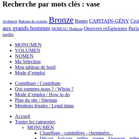
Recherche par mots clés : vase
Bronze
CAPITAIN-GÉNY
Bustes
Cro
Architecte
Balcons de croisées
aux grands hommes
Oeuvres religieuses
Pari
MOREAU Mathurin
jardin
MONUMEN
VOLUMEN
NOMEN
Ma Sélection
Mon tableau de bord
Mode d’emploi
Contribuer / Contribute
Qui sommes-nous ? / Whois ?
Mode d’emploi / How to do
Plan du site / Sitemap
Mentions légales / Legal datas
Accueil
Toutes les categories
MONUMEN
Chauffage - cuisinières - cheminées...
Décors - balcons - grilles - portes - kiosques - métro