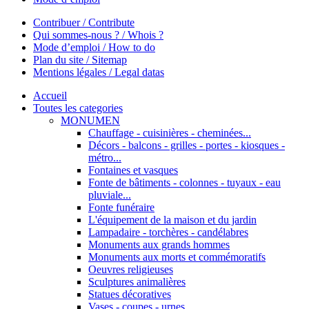
Contribuer / Contribute
Qui sommes-nous ? / Whois ?
Mode d’emploi / How to do
Plan du site / Sitemap
Mentions légales / Legal datas
Accueil
Toutes les categories
MONUMEN
Chauffage - cuisinières - cheminées...
Décors - balcons - grilles - portes - kiosques -
métro...
Fontaines et vasques
Fonte de bâtiments - colonnes - tuyaux - eau
pluviale...
Fonte funéraire
L'équipement de la maison et du jardin
Lampadaire - torchères - candélabres
Monuments aux grands hommes
Monuments aux morts et commémoratifs
Oeuvres religieuses
Sculptures animalières
Statues décoratives
Vases - coupes - urnes