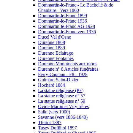
Dommartin-le-Franc - Le Bachellé & de
Chanlaire - Vers 1860
Dommartin-le-Franc 1899
Dommartin-le-Franc 1936
Dommartin-le-Franc AG 1928
Dommartin-le-Franc vers 1936
Ducel Val d'Osne
Durenne 1868
Durenne 1889
Durenne Eclairage
Durenne Fontaines
Durenne Monuments aux morts
Durenne n° 6 Articles funéraires
Ferry-Capitain - F8 - 1928
Guimard Saint-Dizier
Hochard 1884
La statue religieuse (PF)
La statue religieuse n° 57
La statue religieuse n° 59
Ovide Martin et Viry frères
Salin (vers 1900)
Savanne (vers 1836-1840)
Thiriot 1887
Tusey Dufilhol 1897