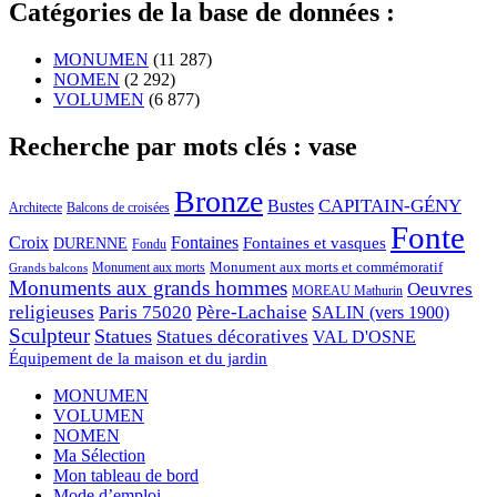
Catégories de la base de données :
MONUMEN
(11 287)
NOMEN
(2 292)
VOLUMEN
(6 877)
Recherche par mots clés : vase
Bronze
CAPITAIN-GÉNY
Bustes
Architecte
Balcons de croisées
Fonte
Croix
Fontaines
Fontaines et vasques
DURENNE
Fondu
Monument aux morts et commémoratif
Monument aux morts
Grands balcons
Monuments aux grands hommes
Oeuvres
MOREAU Mathurin
religieuses
Paris 75020
Père-Lachaise
SALIN (vers 1900)
Sculpteur
Statues
Statues décoratives
VAL D'OSNE
Équipement de la maison et du jardin
MONUMEN
VOLUMEN
NOMEN
Ma Sélection
Mon tableau de bord
Mode d’emploi