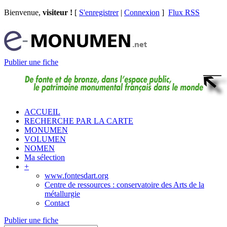
Bienvenue,
visiteur !
[
S'enregistrer
|
Connexion
]
Flux RSS
Publier une fiche
ACCUEIL
RECHERCHE PAR LA CARTE
MONUMEN
VOLUMEN
NOMEN
Ma sélection
+
www.fontesdart.org
Centre de ressources : conservatoire des Arts de la
métallurgie
Contact
Publier une fiche