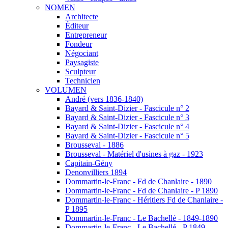
NOMEN
Architecte
Éditeur
Entrepreneur
Fondeur
Négociant
Paysagiste
Sculpteur
Technicien
VOLUMEN
André (vers 1836-1840)
Bayard & Saint-Dizier - Fascicule n° 2
Bayard & Saint-Dizier - Fascicule n° 3
Bayard & Saint-Dizier - Fascicule n° 4
Bayard & Saint-Dizier - Fascicule n° 5
Brousseval - 1886
Brousseval - Matériel d'usines à gaz - 1923
Capitain-Gény
Denonvilliers 1894
Dommartin-le-Franc - Fd de Chanlaire - 1890
Dommartin-le-Franc - Fd de Chanlaire - P 1890
Dommartin-le-Franc - Héritiers Fd de Chanlaire -
P 1895
Dommartin-le-Franc - Le Bachellé - 1849-1890
Dommartin-le-Franc - Le Bachellé - P 1849