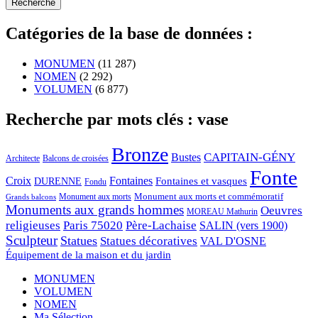
Catégories de la base de données :
MONUMEN
(11 287)
NOMEN
(2 292)
VOLUMEN
(6 877)
Recherche par mots clés : vase
Bronze
CAPITAIN-GÉNY
Bustes
Architecte
Balcons de croisées
Fonte
Croix
Fontaines
Fontaines et vasques
DURENNE
Fondu
Monument aux morts et commémoratif
Monument aux morts
Grands balcons
Monuments aux grands hommes
Oeuvres
MOREAU Mathurin
religieuses
Paris 75020
Père-Lachaise
SALIN (vers 1900)
Sculpteur
Statues
Statues décoratives
VAL D'OSNE
Équipement de la maison et du jardin
MONUMEN
VOLUMEN
NOMEN
Ma Sélection