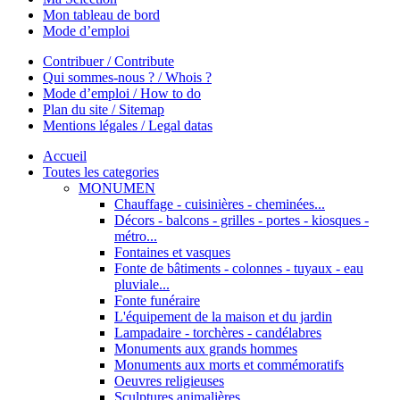
Mon tableau de bord
Mode d’emploi
Contribuer / Contribute
Qui sommes-nous ? / Whois ?
Mode d’emploi / How to do
Plan du site / Sitemap
Mentions légales / Legal datas
Accueil
Toutes les categories
MONUMEN
Chauffage - cuisinières - cheminées...
Décors - balcons - grilles - portes - kiosques -
métro...
Fontaines et vasques
Fonte de bâtiments - colonnes - tuyaux - eau
pluviale...
Fonte funéraire
L'équipement de la maison et du jardin
Lampadaire - torchères - candélabres
Monuments aux grands hommes
Monuments aux morts et commémoratifs
Oeuvres religieuses
Sculptures animalières