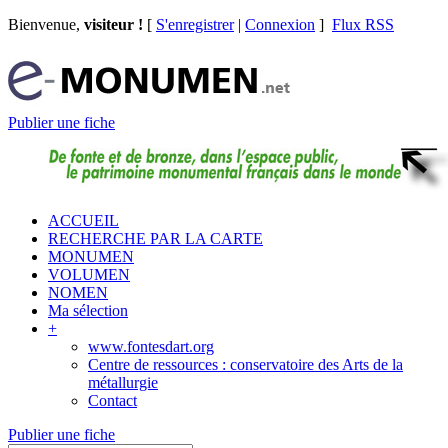
Bienvenue,
visiteur !
[
S'enregistrer
|
Connexion
]
Flux RSS
Publier une fiche
ACCUEIL
RECHERCHE PAR LA CARTE
MONUMEN
VOLUMEN
NOMEN
Ma sélection
+
www.fontesdart.org
Centre de ressources : conservatoire des Arts de la
métallurgie
Contact
Publier une fiche