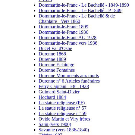
Dommartin-le-Franc - Le Bachellé - 1849-1890
Dommartin-le-Franc - Le Bachellé - P 1849
Dommartin-le-Franc - Le Bachellé & de
Chanlaire - Vers 1860
Dommartin-le-Franc 1899
Dommartin-le-Franc 1936
Dommartin-le-Franc AG 1928
Dommartin-le-Franc vers 1936
Ducel Val d'Osne
Durenne 1868
Durenne 1889
Durenne Eclairage
Durenne Fontaines
Durenne Monuments aux morts
Durenne n° 6 Articles funéraires
Ferry-Capitain - F8 - 1928
Guimard Saint-Dizier
Hochard 1884
La statue religieuse (PF)
La statue religieuse n° 57
La statue religieuse n° 59
Ovide Martin et Viry frères
Salin (vers 1900)
Savanne (vers 1836-1840)