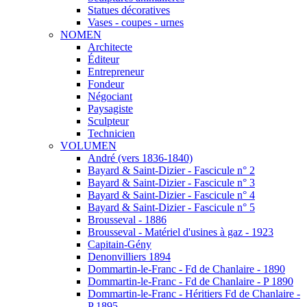
Statues décoratives
Vases - coupes - urnes
NOMEN
Architecte
Éditeur
Entrepreneur
Fondeur
Négociant
Paysagiste
Sculpteur
Technicien
VOLUMEN
André (vers 1836-1840)
Bayard & Saint-Dizier - Fascicule n° 2
Bayard & Saint-Dizier - Fascicule n° 3
Bayard & Saint-Dizier - Fascicule n° 4
Bayard & Saint-Dizier - Fascicule n° 5
Brousseval - 1886
Brousseval - Matériel d'usines à gaz - 1923
Capitain-Gény
Denonvilliers 1894
Dommartin-le-Franc - Fd de Chanlaire - 1890
Dommartin-le-Franc - Fd de Chanlaire - P 1890
Dommartin-le-Franc - Héritiers Fd de Chanlaire -
P 1895