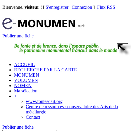
Bienvenue,
visiteur !
[
S'enregistrer
|
Connexion
]
Flux RSS
Publier une fiche
ACCUEIL
RECHERCHE PAR LA CARTE
MONUMEN
VOLUMEN
NOMEN
Ma sélection
+
www.fontesdart.org
Centre de ressources : conservatoire des Arts de la
métallurgie
Contact
Publier une fiche