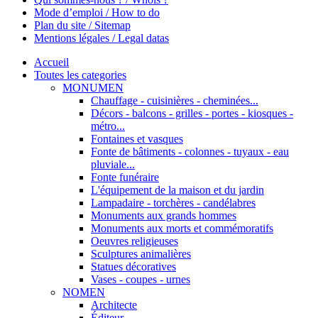
Mode d’emploi / How to do
Plan du site / Sitemap
Mentions légales / Legal datas
Accueil
Toutes les categories
MONUMEN
Chauffage - cuisinières - cheminées...
Décors - balcons - grilles - portes - kiosques -
métro...
Fontaines et vasques
Fonte de bâtiments - colonnes - tuyaux - eau
pluviale...
Fonte funéraire
L'équipement de la maison et du jardin
Lampadaire - torchères - candélabres
Monuments aux grands hommes
Monuments aux morts et commémoratifs
Oeuvres religieuses
Sculptures animalières
Statues décoratives
Vases - coupes - urnes
NOMEN
Architecte
Éditeur