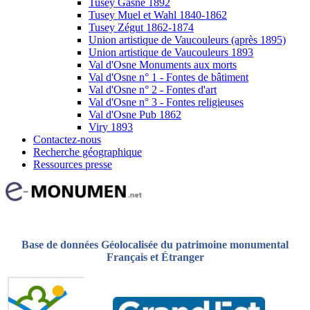
Tusey Gasne 1892
Tusey Muel et Wahl 1840-1862
Tusey Zégut 1862-1874
Union artistique de Vaucouleurs (après 1895)
Union artistique de Vaucouleurs 1893
Val d'Osne Monuments aux morts
Val d'Osne n° 1 - Fontes de bâtiment
Val d'Osne n° 2 - Fontes d'art
Val d'Osne n° 3 - Fontes religieuses
Val d'Osne Pub 1862
Viry 1893
Contactez-nous
Recherche géographique
Ressources presse
Base de données Géolocalisée du patrimoine monumental
Français et Étranger