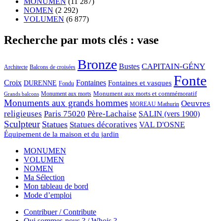
MONUMEN
(11 287)
NOMEN
(2 292)
VOLUMEN
(6 877)
Recherche par mots clés : vase
Bronze
CAPITAIN-GÉNY
Bustes
Architecte
Balcons de croisées
Fonte
Croix
Fontaines
Fontaines et vasques
DURENNE
Fondu
Monument aux morts et commémoratif
Monument aux morts
Grands balcons
Monuments aux grands hommes
Oeuvres
MOREAU Mathurin
religieuses
Paris 75020
Père-Lachaise
SALIN (vers 1900)
Sculpteur
Statues
Statues décoratives
VAL D'OSNE
Équipement de la maison et du jardin
MONUMEN
VOLUMEN
NOMEN
Ma Sélection
Mon tableau de bord
Mode d’emploi
Contribuer / Contribute
Qui sommes-nous ? / Whois ?