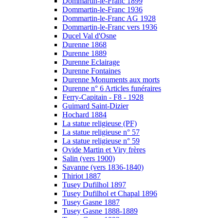
Dommartin-le-Franc 1899
Dommartin-le-Franc 1936
Dommartin-le-Franc AG 1928
Dommartin-le-Franc vers 1936
Ducel Val d'Osne
Durenne 1868
Durenne 1889
Durenne Eclairage
Durenne Fontaines
Durenne Monuments aux morts
Durenne n° 6 Articles funéraires
Ferry-Capitain - F8 - 1928
Guimard Saint-Dizier
Hochard 1884
La statue religieuse (PF)
La statue religieuse n° 57
La statue religieuse n° 59
Ovide Martin et Viry frères
Salin (vers 1900)
Savanne (vers 1836-1840)
Thiriot 1887
Tusey Dufilhol 1897
Tusey Dufilhol et Chapal 1896
Tusey Gasne 1887
Tusey Gasne 1888-1889