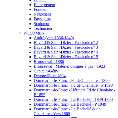
Entrepreneur
Fondeur
Négociant
Paysagiste
Sculpteur
Technicien
VOLUMEN
André (vers 1836-1840)
Bayard & Saint-Dizier - Fascicule n° 2
Bayard & Saint-Dizier - Fascicule n° 3
Bayard & Saint-Dizier - Fascicule n° 4
Bayard & Saint-Dizier - Fascicule n° 5
Brousseval - 1886
Brousseval - Matériel d'usines à gaz - 1923
Capitain-Gény
Denonvilliers 1894
Dommartin-le-Franc - Fd de Chanlaire - 1890
Dommartin-le-Franc - Fd de Chanlaire - P 1890
Dommartin-le-Franc - Héritiers Fd de Chanlaire -
P 1895
Dommartin-le-Franc - Le Bachellé - 1849-1890
Dommartin-le-Franc - Le Bachellé - P 1849
Dommartin-le-Franc - Le Bachellé & de
Chanlaire - Vers 1860