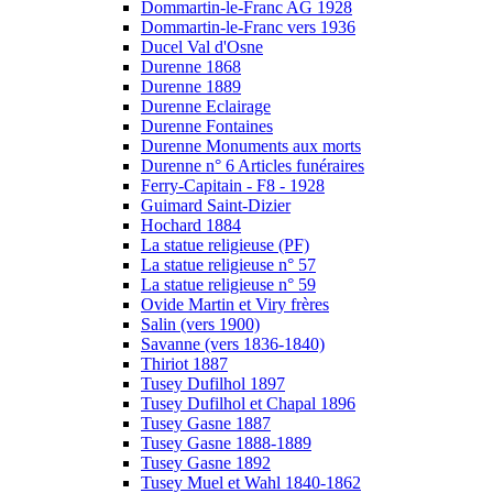
Dommartin-le-Franc AG 1928
Dommartin-le-Franc vers 1936
Ducel Val d'Osne
Durenne 1868
Durenne 1889
Durenne Eclairage
Durenne Fontaines
Durenne Monuments aux morts
Durenne n° 6 Articles funéraires
Ferry-Capitain - F8 - 1928
Guimard Saint-Dizier
Hochard 1884
La statue religieuse (PF)
La statue religieuse n° 57
La statue religieuse n° 59
Ovide Martin et Viry frères
Salin (vers 1900)
Savanne (vers 1836-1840)
Thiriot 1887
Tusey Dufilhol 1897
Tusey Dufilhol et Chapal 1896
Tusey Gasne 1887
Tusey Gasne 1888-1889
Tusey Gasne 1892
Tusey Muel et Wahl 1840-1862