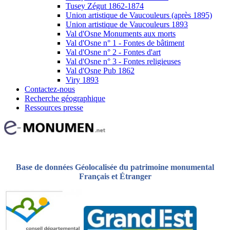
Tusey Zégut 1862-1874
Union artistique de Vaucouleurs (après 1895)
Union artistique de Vaucouleurs 1893
Val d'Osne Monuments aux morts
Val d'Osne n° 1 - Fontes de bâtiment
Val d'Osne n° 2 - Fontes d'art
Val d'Osne n° 3 - Fontes religieuses
Val d'Osne Pub 1862
Viry 1893
Contactez-nous
Recherche géographique
Ressources presse
Base de données Géolocalisée du patrimoine monumental
Français et Étranger