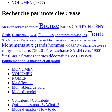
VOLUMEN
(6 877)
Recherche par mots clés : vase
Bronze
CAPITAIN-GÉNY
Bustes
Architecte
Balcons de croisées
Fonte
Croix
Fontaines
Fontaines et vasques
DURENNE
Fondu
Monument aux morts et commémoratif
Monument aux morts
Grands balcons
Monuments aux grands hommes
Oeuvres
MOREAU Mathurin
religieuses
Paris 75020
Père-Lachaise
SALIN (vers 1900)
Sculpteur
Statues
Statues décoratives
VAL D'OSNE
Équipement de la maison et du jardin
MONUMEN
VOLUMEN
NOMEN
Ma Sélection
Mon tableau de bord
Mode d’emploi
Contribuer / Contribute
Qui sommes-nous ? / Whois ?
Mode d’emploi / How to do