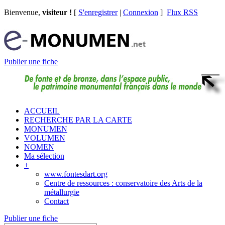
Bienvenue,
visiteur !
[
S'enregistrer
|
Connexion
]
Flux RSS
Publier une fiche
ACCUEIL
RECHERCHE PAR LA CARTE
MONUMEN
VOLUMEN
NOMEN
Ma sélection
+
www.fontesdart.org
Centre de ressources : conservatoire des Arts de la
métallurgie
Contact
Publier une fiche