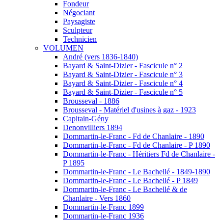
Fondeur
Négociant
Paysagiste
Sculpteur
Technicien
VOLUMEN
André (vers 1836-1840)
Bayard & Saint-Dizier - Fascicule n° 2
Bayard & Saint-Dizier - Fascicule n° 3
Bayard & Saint-Dizier - Fascicule n° 4
Bayard & Saint-Dizier - Fascicule n° 5
Brousseval - 1886
Brousseval - Matériel d'usines à gaz - 1923
Capitain-Gény
Denonvilliers 1894
Dommartin-le-Franc - Fd de Chanlaire - 1890
Dommartin-le-Franc - Fd de Chanlaire - P 1890
Dommartin-le-Franc - Héritiers Fd de Chanlaire -
P 1895
Dommartin-le-Franc - Le Bachellé - 1849-1890
Dommartin-le-Franc - Le Bachellé - P 1849
Dommartin-le-Franc - Le Bachellé & de
Chanlaire - Vers 1860
Dommartin-le-Franc 1899
Dommartin-le-Franc 1936