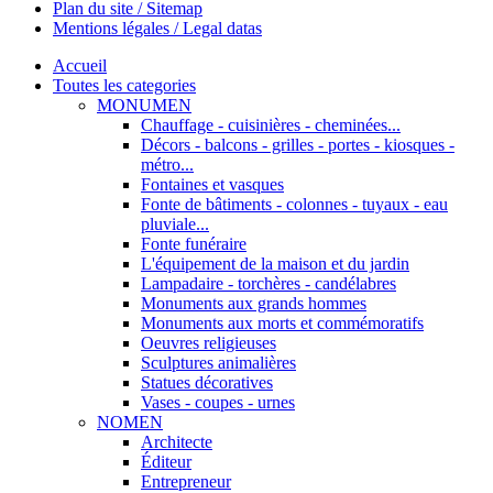
Plan du site / Sitemap
Mentions légales / Legal datas
Accueil
Toutes les categories
MONUMEN
Chauffage - cuisinières - cheminées...
Décors - balcons - grilles - portes - kiosques -
métro...
Fontaines et vasques
Fonte de bâtiments - colonnes - tuyaux - eau
pluviale...
Fonte funéraire
L'équipement de la maison et du jardin
Lampadaire - torchères - candélabres
Monuments aux grands hommes
Monuments aux morts et commémoratifs
Oeuvres religieuses
Sculptures animalières
Statues décoratives
Vases - coupes - urnes
NOMEN
Architecte
Éditeur
Entrepreneur