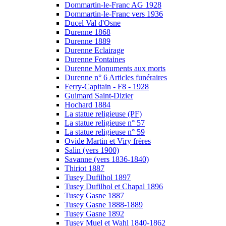
Dommartin-le-Franc AG 1928
Dommartin-le-Franc vers 1936
Ducel Val d'Osne
Durenne 1868
Durenne 1889
Durenne Eclairage
Durenne Fontaines
Durenne Monuments aux morts
Durenne n° 6 Articles funéraires
Ferry-Capitain - F8 - 1928
Guimard Saint-Dizier
Hochard 1884
La statue religieuse (PF)
La statue religieuse n° 57
La statue religieuse n° 59
Ovide Martin et Viry frères
Salin (vers 1900)
Savanne (vers 1836-1840)
Thiriot 1887
Tusey Dufilhol 1897
Tusey Dufilhol et Chapal 1896
Tusey Gasne 1887
Tusey Gasne 1888-1889
Tusey Gasne 1892
Tusey Muel et Wahl 1840-1862