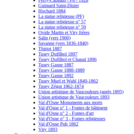
Ferry-Capitain - F8 - 1928
Guimard Saint-Dizier
Hochard 1884
La statue religieuse (PF)
La statue religieuse n° 57
La statue religieuse n° 59
Ovide Martin et Viry frères
Salin (vers 1900)
Savanne (vers 1836-1840)
Thiriot 1887
Tusey Dufilhol 1897
Tusey Dufilhol et Chapal 1896
Tusey Gasne 1887
Tusey Gasne 1888-1889
Tusey Gasne 1892
Tusey Muel et Wahl 1840-1862
Tusey Zégut 1862-1874
Union artistique de Vaucouleurs (après 1895)
Union artistique de Vaucouleurs 1893
Val d'Osne Monuments aux morts
Val d'Osne n° 1 - Fontes de bâtiment
Val d'Osne n° 2 - Fontes d'art
Val d'Osne n° 3 - Fontes religieuses
Val d'Osne Pub 1862
Viry 1893