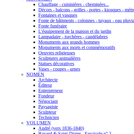
Chauffage - cuisinières - cheminées...
Décors - balcons - grilles - portes - kiosques - métro
Fontaines et vasques
Fonte de bâtiments - colonnes - tuyaux - eau pluvia
Fonte funéraire
L'équipement de la maison et du jardin
Lampadaire - torchères - candélabres
Monuments aux grands hommes
Monuments aux morts et commémoratifs
Oeuvres religieuses
Sculptures animalières
Statues décoratives
Vases - coupes - urnes
NOMEN
Architecte
Éditeur
Entrepreneur
Fondeur
Négociant
Paysagiste
Sculpteur
Technicien
VOLUMEN
André (vers 1836-1840)
Bayard & Saint-Dizier - Fascicule n° 2