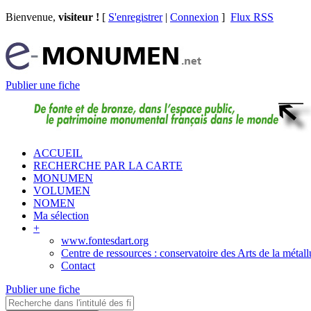
Bienvenue,
visiteur !
[
S'enregistrer
|
Connexion
]
Flux RSS
Publier une fiche
ACCUEIL
RECHERCHE PAR LA CARTE
MONUMEN
VOLUMEN
NOMEN
Ma sélection
+
www.fontesdart.org
Centre de ressources : conservatoire des Arts de la métall
Contact
Publier une fiche