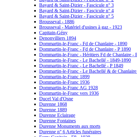
Bayard & Saint-Dizier - Fascicule n° 3
Bayard & Saint-Dizier - Fascicule n° 4
Bayard & Saint-Dizier - Fascicule n° 5
Brousseval - 1886
Brousseval - Matériel d'usines à gaz - 1923
Capitain-Gény
Denonvilliers 1894
Dommartin-le-Franc - Fd de Chanlaire - 1890
Dommartin-le-Franc - Fd de Chanlaire - P 1890
Dommartin-le-Franc - Héritiers Fd de Chanlaire - 
Dommartin-le-Franc - Le Bachellé - 1849-1890
Dommartin-le-Franc - Le Bachellé - P 1849
Dommartin-le-Franc - Le Bachellé & de Chanlaire
Dommartin-le-Franc 1899
Dommartin-le-Franc 1936
Dommartin-le-Franc AG 1928
Dommartin-le-Franc vers 1936
Ducel Val d'Osne
Durenne 1868
Durenne 1889
Durenne Eclairage
Durenne Fontaines
Durenne Monuments aux morts
Durenne n° 6 Articles funéraires