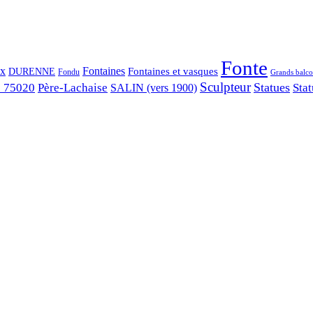
Fonte
ix
Fontaines
Fontaines et vasques
DURENNE
Fondu
Grands balco
Sculpteur
Statues
s 75020
Père-Lachaise
Stat
SALIN (vers 1900)