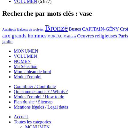
VOLUMEN
(6 877)
Recherche par mots clés : vase
Bronze
CAPITAIN-GÉNY
Bustes
Cro
Architecte
Balcons de croisées
aux grands hommes
Oeuvres religieuses
Pari
MOREAU Mathurin
jardin
MONUMEN
VOLUMEN
NOMEN
Ma Sélection
Mon tableau de bord
Mode d’emploi
Contribuer / Contribute
Qui sommes-nous ? / Whois ?
Mode d’emploi / How to do
Plan du site / Sitemap
Mentions légales / Legal datas
Accueil
Toutes les categories
MONUMEN