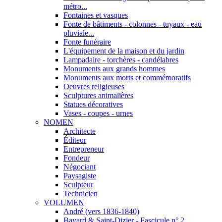
métro...
Fontaines et vasques
Fonte de bâtiments - colonnes - tuyaux - eau
pluviale...
Fonte funéraire
L'équipement de la maison et du jardin
Lampadaire - torchères - candélabres
Monuments aux grands hommes
Monuments aux morts et commémoratifs
Oeuvres religieuses
Sculptures animalières
Statues décoratives
Vases - coupes - urnes
NOMEN
Architecte
Éditeur
Entrepreneur
Fondeur
Négociant
Paysagiste
Sculpteur
Technicien
VOLUMEN
André (vers 1836-1840)
Bayard & Saint-Dizier - Fascicule n° 2