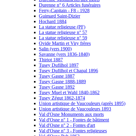
Durenne n° 6 Articles funéraires
Ferry-Capitain - F8 - 1928
Guimard Saint-Dizier
Hochard 1884
La statue religieuse (PF)
La statue religieuse n° 57
La statue religieuse n° 59
Ovide Martin et Viry frères
Salin (vers 1900)
Savanne (vers 1836-1840)
Thiriot 1887
Tusey Dufilhol 1897
Tusey Dufilhol et Chapal 1896
Tusey Gasne 1887
Tusey Gasne 1888-1889
Tusey Gasne 1892
Tusey Muel et Wahl 1840-1862
Tusey Zégut 1862-1874
Union artistique de Vaucouleurs (après 1895)
Union artistique de Vaucouleurs 1893
Val d'Osne Monuments aux morts
Val d'Osne n° 1 - Fontes de bâtiment
Val d'Osne n° 2 - Fontes d'art
Val d'Osne n° 3 - Fontes religieuses