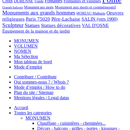
Croix
Fontaines
Fontaines et vasques
DURENNE
Fondu
Monument aux morts et commémoratif
Monument aux morts
Grands balcons
Monuments aux grands hommes
Oeuvres
MOREAU Mathurin
religieuses
Paris 75020
Père-Lachaise
SALIN (vers 1900)
Sculpteur
Statues
Statues décoratives
VAL D'OSNE
Équipement de la maison et du jardin
MONUMEN
VOLUMEN
NOMEN
Ma Sélection
Mon tableau de bord
Mode d’emploi
Contribuer / Contribute
Qui sommes-nous ? / Whois ?
Mode d’emploi / How to do
Plan du site / Sitemap
Mentions légales / Legal datas
Accueil
Toutes les categories
MONUMEN
Chauffage - cuisinières - cheminées...
Décors - balcons - grilles - portes - kiosques -