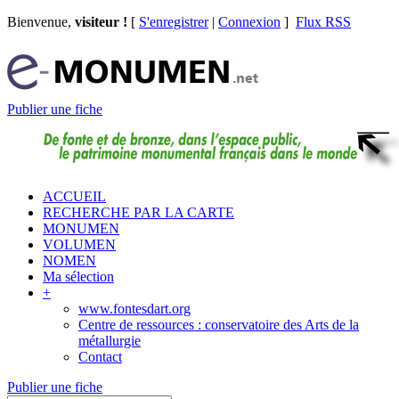
Bienvenue,
visiteur !
[
S'enregistrer
|
Connexion
]
Flux RSS
Publier une fiche
ACCUEIL
RECHERCHE PAR LA CARTE
MONUMEN
VOLUMEN
NOMEN
Ma sélection
+
www.fontesdart.org
Centre de ressources : conservatoire des Arts de la
métallurgie
Contact
Publier une fiche