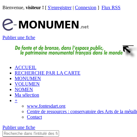
Bienvenue,
visiteur !
[
S'enregistrer
|
Connexion
]
Flux RSS
Publier une fiche
ACCUEIL
RECHERCHE PAR LA CARTE
MONUMEN
VOLUMEN
NOMEN
Ma sélection
+
www.fontesdart.org
Centre de ressources : conservatoire des Arts de la métall
Contact
Publier une fiche