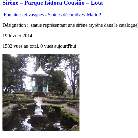
Sirène – Parque Isidora Cousiño – Lota
Fontaines et vasques
-
Statues décoratives
|
MarieP
Désignation : statue représentant une sirène (syrène dans le catalogue)
19 février 2014
1582 vues au total, 0 vues aujourd'hui