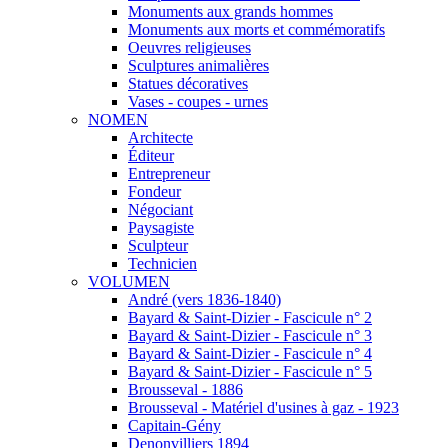
Monuments aux grands hommes
Monuments aux morts et commémoratifs
Oeuvres religieuses
Sculptures animalières
Statues décoratives
Vases - coupes - urnes
NOMEN
Architecte
Éditeur
Entrepreneur
Fondeur
Négociant
Paysagiste
Sculpteur
Technicien
VOLUMEN
André (vers 1836-1840)
Bayard & Saint-Dizier - Fascicule n° 2
Bayard & Saint-Dizier - Fascicule n° 3
Bayard & Saint-Dizier - Fascicule n° 4
Bayard & Saint-Dizier - Fascicule n° 5
Brousseval - 1886
Brousseval - Matériel d'usines à gaz - 1923
Capitain-Gény
Denonvilliers 1894