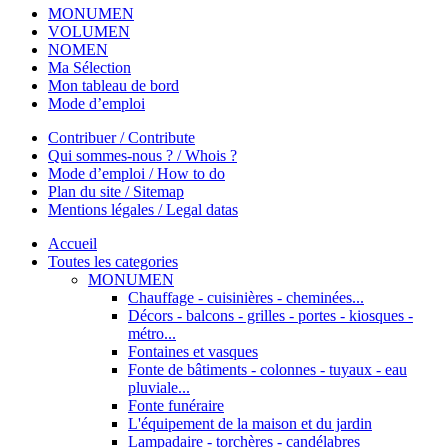
MONUMEN
VOLUMEN
NOMEN
Ma Sélection
Mon tableau de bord
Mode d’emploi
Contribuer / Contribute
Qui sommes-nous ? / Whois ?
Mode d’emploi / How to do
Plan du site / Sitemap
Mentions légales / Legal datas
Accueil
Toutes les categories
MONUMEN
Chauffage - cuisinières - cheminées...
Décors - balcons - grilles - portes - kiosques -
métro...
Fontaines et vasques
Fonte de bâtiments - colonnes - tuyaux - eau
pluviale...
Fonte funéraire
L'équipement de la maison et du jardin
Lampadaire - torchères - candélabres