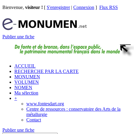
Bienvenue,
visiteur !
[
S'enregistrer
|
Connexion
]
Flux RSS
Publier une fiche
ACCUEIL
RECHERCHE PAR LA CARTE
MONUMEN
VOLUMEN
NOMEN
Ma sélection
+
www.fontesdart.org
Centre de ressources : conservatoire des Arts de la
métallurgie
Contact
Publier une fiche