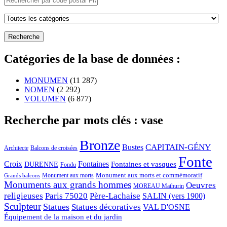
Catégories de la base de données :
MONUMEN
(11 287)
NOMEN
(2 292)
VOLUMEN
(6 877)
Recherche par mots clés : vase
Bronze
CAPITAIN-GÉNY
Bustes
Architecte
Balcons de croisées
Fonte
Croix
Fontaines
Fontaines et vasques
DURENNE
Fondu
Monument aux morts et commémoratif
Monument aux morts
Grands balcons
Monuments aux grands hommes
Oeuvres
MOREAU Mathurin
religieuses
Paris 75020
Père-Lachaise
SALIN (vers 1900)
Sculpteur
Statues
Statues décoratives
VAL D'OSNE
Équipement de la maison et du jardin