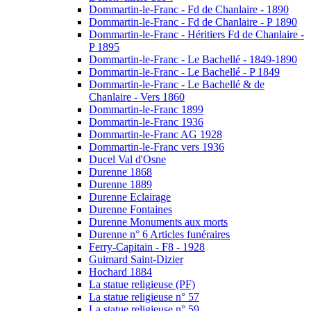
Dommartin-le-Franc - Fd de Chanlaire - 1890
Dommartin-le-Franc - Fd de Chanlaire - P 1890
Dommartin-le-Franc - Héritiers Fd de Chanlaire -
P 1895
Dommartin-le-Franc - Le Bachellé - 1849-1890
Dommartin-le-Franc - Le Bachellé - P 1849
Dommartin-le-Franc - Le Bachellé & de
Chanlaire - Vers 1860
Dommartin-le-Franc 1899
Dommartin-le-Franc 1936
Dommartin-le-Franc AG 1928
Dommartin-le-Franc vers 1936
Ducel Val d'Osne
Durenne 1868
Durenne 1889
Durenne Eclairage
Durenne Fontaines
Durenne Monuments aux morts
Durenne n° 6 Articles funéraires
Ferry-Capitain - F8 - 1928
Guimard Saint-Dizier
Hochard 1884
La statue religieuse (PF)
La statue religieuse n° 57
La statue religieuse n° 59